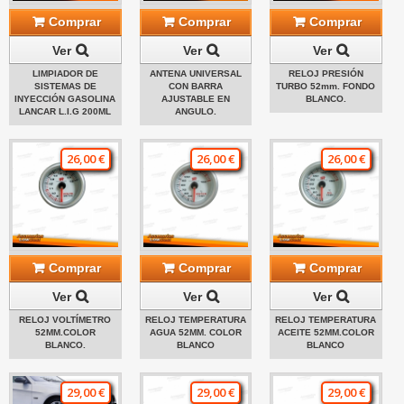
Comprar
Comprar
Comprar
Ver
Ver
Ver
LIMPIADOR DE
ANTENA UNIVERSAL
RELOJ PRESIÓN
SISTEMAS DE
CON BARRA
TURBO 52mm. FONDO
INYECCIÓN GASOLINA
AJUSTABLE EN
BLANCO.
LANCAR L.I.G 200ML
ANGULO.
26,00 €
26,00 €
26,00 €
Comprar
Comprar
Comprar
Ver
Ver
Ver
RELOJ VOLTÍMETRO
RELOJ TEMPERATURA
RELOJ TEMPERATURA
52MM.COLOR
AGUA 52MM. COLOR
ACEITE 52MM.COLOR
BLANCO.
BLANCO
BLANCO
29,00 €
29,00 €
29,00 €