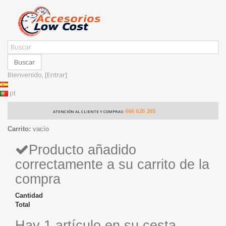
Buscar
Bienvenido,
[Entrar]
pt
666 626 265
ATENCIÓN AL CLIENTE Y COMPRAS:
Carrito:
vacío
Producto añadido
correctamente a su carrito de la
compra
Cantidad
Total
Hay 1 artículo en su cesta.