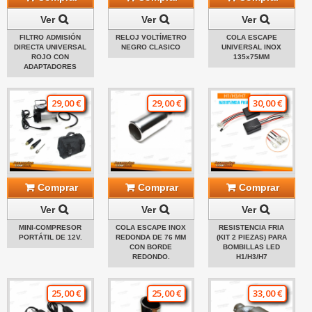
Ver
Ver
Ver
FILTRO ADMISIÓN
RELOJ VOLTÍMETRO
COLA ESCAPE
DIRECTA UNIVERSAL
NEGRO CLASICO
UNIVERSAL INOX
ROJO CON
135x75MM
ADAPTADORES
29,00 €
29,00 €
30,00 €
Comprar
Comprar
Comprar
Ver
Ver
Ver
MINI-COMPRESOR
COLA ESCAPE INOX
RESISTENCIA FRIA
PORTÁTIL DE 12V.
REDONDA DE 76 MM
(KIT 2 PIEZAS) PARA
CON BORDE
BOMBILLAS LED
REDONDO.
H1/H3/H7
25,00 €
25,00 €
33,00 €