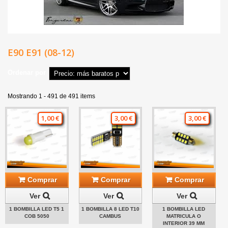
E90 E91 (08-12)
Ordenar por
Mostrando 1 - 491 de 491 items
1,00 €
3,00 €
3,00 €
Comprar
Comprar
Comprar
Ver
Ver
Ver
1 BOMBILLA LED T5 1
1 BOMBILLA 8 LED T10
1 BOMBILLA LED
COB 5050
CAMBUS
MATRICULA O
INTERIOR 39 MM