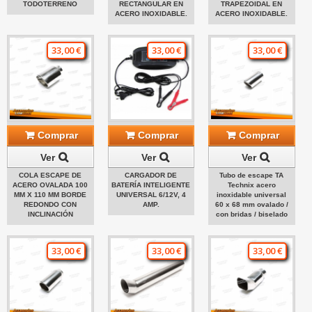
TODOTERRENO
RECTANGULAR EN
TRAPEZOIDAL EN
ACERO INOXIDABLE.
ACERO INOXIDABLE.
33,00 €
33,00 €
33,00 €
Comprar
Comprar
Comprar
Ver
Ver
Ver
COLA ESCAPE DE
CARGADOR DE
Tubo de escape TA
ACERO OVALADA 100
BATERÍA INTELIGENTE
Technix acero
MM X 110 MM BORDE
UNIVERSAL 6/12V, 4
inoxidable universal
REDONDO CON
AMP.
60 x 68 mm ovalado /
INCLINACIÓN
con bridas / biselado
33,00 €
33,00 €
33,00 €