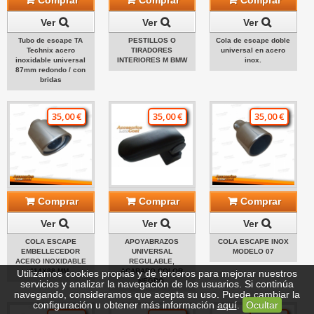
Ver
Ver
Ver
Tubo de escape TA
PESTILLOS O
Cola de escape doble
Technix acero
TIRADORES
universal en acero
inoxidable universal
INTERIORES M BMW
inox.
87mm redondo / con
bridas
35,00 €
35,00 €
35,00 €
Comprar
Comprar
Comprar
Ver
Ver
Ver
COLA ESCAPE
APOYABRAZOS
COLA ESCAPE INOX
EMBELLECEDOR
UNIVERSAL
MODELO 07
ACERO INOXIDABLE
REGULABLE,
114X88 MM.
ACABADO COLOR
Utilizamos cookies propias y de terceros para mejorar nuestros
NEGRO.
servicios y analizar la navegación de los usuarios. Si continúa
navegando, consideramos que acepta su uso. Puede cambiar la
configuración u obtener más información
aquí
.
Ocultar