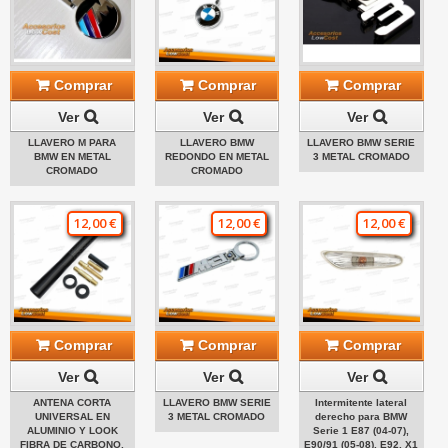
Comprar
Comprar
Comprar
Ver
Ver
Ver
LLAVERO M PARA
LLAVERO BMW
LLAVERO BMW SERIE
BMW EN METAL
REDONDO EN METAL
3 METAL CROMADO
CROMADO
CROMADO
12,00 €
12,00 €
12,00 €
Comprar
Comprar
Comprar
Ver
Ver
Ver
ANTENA CORTA
LLAVERO BMW SERIE
Intermitente lateral
UNIVERSAL EN
3 METAL CROMADO
derecho para BMW
ALUMINIO Y LOOK
Serie 1 E87 (04-07),
FIBRA DE CARBONO,
E90/91 (05-08), E92, X1