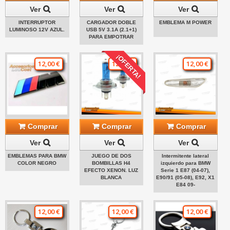
Ver
Ver
Ver
INTERRUPTOR
CARGADOR DOBLE
EMBLEMA M POWER
LUMINOSO 12V AZUL.
USB 5V 3.1A (2.1+1)
PARA EMPOTRAR
¡OFERTA!
12,00 €
12,00 €
12,00 €
Comprar
Comprar
Comprar
Ver
Ver
Ver
EMBLEMAS PARA BMW
JUEGO DE DOS
Intermitente lateral
COLOR NEGRO
BOMBILLAS H4
izquierdo para BMW
EFECTO XENON. LUZ
Serie 1 E87 (04-07),
BLANCA
E90/91 (05-08), E92, X1
E84 09-
12,00 €
12,00 €
12,00 €