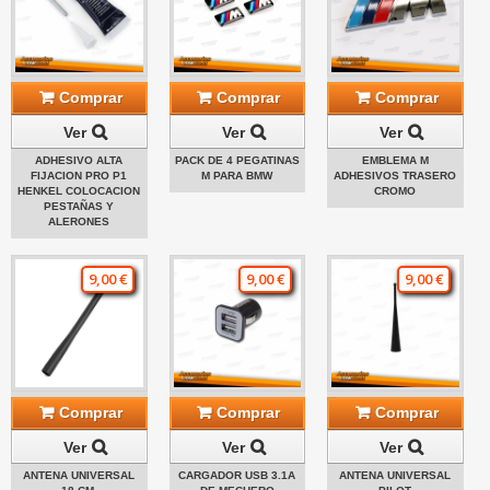
Comprar
Comprar
Comprar
Ver
Ver
Ver
ADHESIVO ALTA
PACK DE 4 PEGATINAS
EMBLEMA M
FIJACION PRO P1
M PARA BMW
ADHESIVOS TRASERO
HENKEL COLOCACION
CROMO
PESTAÑAS Y
ALERONES
9,00 €
9,00 €
9,00 €
Comprar
Comprar
Comprar
Ver
Ver
Ver
ANTENA UNIVERSAL
CARGADOR USB 3.1A
ANTENA UNIVERSAL