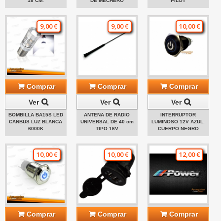
18 CM.
DE MECHERO
PILOT
9,00 €
9,00 €
10,00 €
Comprar
Comprar
Comprar
Ver
Ver
Ver
BOMBILLA BA15S LED
ANTENA DE RADIO
INTERRUPTOR
CANBUS LUZ BLANCA
UNIVERSAL DE 40 cm
LUMINOSO 12V AZUL.
6000K
TIPO 16V
CUERPO NEGRO
10,00 €
10,00 €
12,00 €
Comprar
Comprar
Comprar