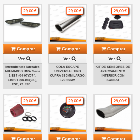
29,00 €
29,00 €
29,00 €
Comprar
Comprar
Comprar
Ver
Ver
Ver
Intermitentes laterales
COLA ESCAPE
KIT DE SENSORES DE
AHUMADOS BMW Serie
UNIVERSAL TIPO
APARCAMIENTO
1 E87 (04-07)(07-),
CUPRA 330MM LARGO,
INTERIOR CON
E90/91 (05-08)(08-),
120/80MM
SONIDO
E92, X1 E84...
29,00 €
29,00 €
29,00 €
Comprar
Comprar
Comprar