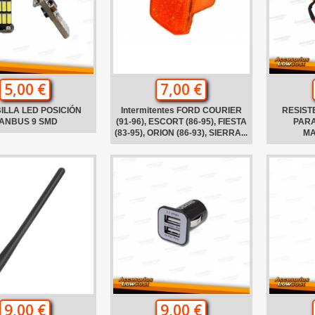
5,00 €
7,00 €
ILLA LED POSICIÓN
Intermitentes FORD COURIER
RESIST
ANBUS 9 SMD
(91-96), ESCORT (86-95), FIESTA
PARA
(83-95), ORION (86-93), SIERRA...
MA
9,00 €
9,00 €