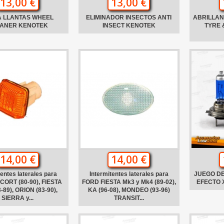
13,00 €
13,00 €
A LLANTAS WHEEL
ELIMINADOR INSECTOS ANTI
ABRILLA
ANER KENOTEK
INSECT KENOTEK
TYRE 
14,00 €
14,00 €
tentes laterales para
Intermitentes laterales para
JUEGO DE
ORT (80-90), FIESTA
FORD FIESTA Mk3 y Mk4 (89-02),
EFECTO 
-89), ORION (83-90),
KA (96-08), MONDEO (93-96)
SIERRA y...
TRANSIT...