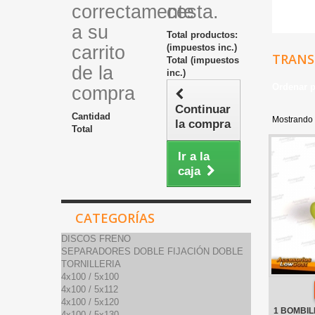
correctamente
cesta.
a su
Total productos:
carrito
(impuestos inc.)
TRANSI
Total (impuestos
de la
inc.)
Ordenar 
compra
Continuar
Cantidad
Mostrando 
la compra
Total
Ir a la
caja
CATEGORÍAS
DISCOS FRENO
SEPARADORES DOBLE FIJACIÓN DOBLE
TORNILLERIA
4x100 / 5x100
4x100 / 5x112
4x100 / 5x120
1 BOMBIL
4x100 / 5x130