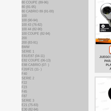
80 COUPE (89-96)
80 (91-95)
80 CABRIO 89 (91-00)
100
100 (90-94)
100 43 (76-82)
100 44 (82-90)
100 COUPE (82-94)
200
200 (83-91)
BMW
SERIE 1
E81/E87 (04-11)
JUEGO 
E82 COUPE (06-13)
PAR
E88 CABRIO (07- )
PL
F20/F21 (11- )
F40
SERIE 2
F22
F23
F45
F87
SERIE 3
E21 (75-83)
E30 (82-94)