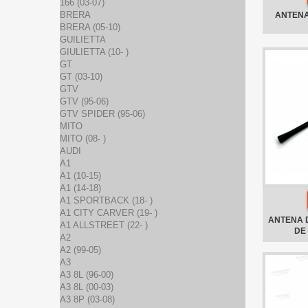
166 (03-07)
BRERA
ANTENA
BRERA (05-10)
GUILIETTA
GIULIETTA (10- )
GT
GT (03-10)
GTV
GTV (95-06)
GTV SPIDER (95-06)
MITO
MITO (08- )
AUDI
A1
A1 (10-15)
A1 (14-18)
A1 SPORTBACK (18- )
A1 CITY CARVER (19- )
ANTENA 
A1 ALLSTREET (22- )
DE 
A2
A2 (99-05)
A3
A3 8L (96-00)
A3 8L (00-03)
A3 8P (03-08)