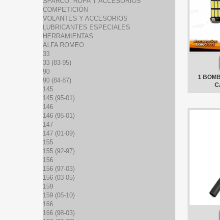
SPARCO: ROPA Y ACCESORIOS
COMPETICIÓN
VOLANTES Y ACCESORIOS
LUBRICANTES ESPECIALES
HERRAMIENTAS
ALFA ROMEO
33
33 (83-95)
90
1 BOMB
90 (84-87)
C
145
145 (95-01)
146
146 (95-01)
147
147 (01-09)
155
155 (92-97)
156
156 (97-03)
156 (03-05)
159
159 (05-10)
166
166 (98-03)