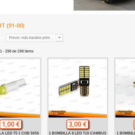
T (91-00)
por
Precio: más baratos primero
1 - 298 de 298 items
1,00 €
3,00 €
LA LED T5 1 COB 5050
1 BOMBILLA 8 LED T10 CAMBUS
1 BOMBIL