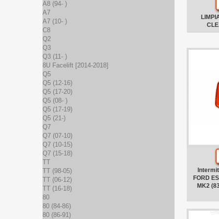
A8 (94- )
A7
LIMPI
A7 (10- )
CLE
C8
Q2
Q3
Q3 (11- )
8U Facelift [2014-2018]
Q5
Q5 (12-16)
Q5 (17-20)
Q5 (08- )
Q5 (17-19)
Q5 (21-)
Q7
Q7 (07-10)
Q7 (10-15)
Q7 (15-18)
TT
Intermi
TT (98-05)
FORD ESC
TT (06-12)
MK2 (83
TT (16-18)
80
80 (84-86)
80 (86-91)