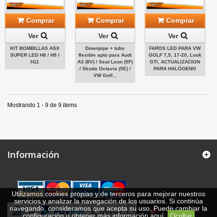
Comprar
Comprar
Comprar
Ver
Ver
Ver
KIT BOMBILLAS ASX
Downpipe + tubo
FAROS LED PARA VW
SUPER LED H8 / H9 /
flexible apto para Audi
GOLF 7,5, 17-20, Look
H11
A3 (8V) / Seat Leon (5F)
GTI, ACTUALIZACION
/ Skoda Octavia (5E) /
PARA HALÓGENO
VW Golf...
Mostrando 1 - 9 de 9 items
Información
Utilizamos cookies propias y de terceros para mejorar nuestros
servicios y analizar la navegación de los usuarios. Si continúa
navegando, consideramos que acepta su uso. Puede cambiar la
configuración u obtener más información
aquí
.
Ocultar