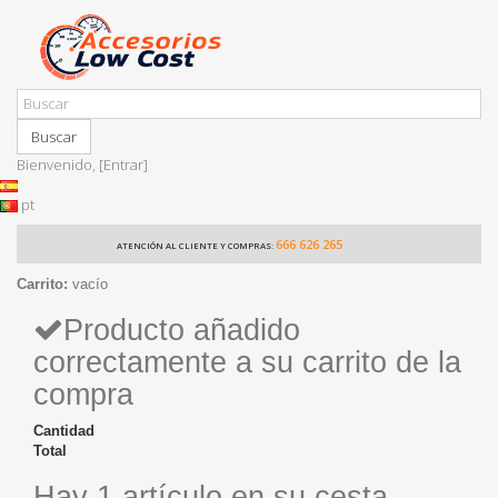
Buscar
Bienvenido,
[Entrar]
pt
666 626 265
ATENCIÓN AL CLIENTE Y COMPRAS:
Carrito:
vacío
Producto añadido
correctamente a su carrito de la
compra
Cantidad
Total
Hay 1 artículo en su cesta.