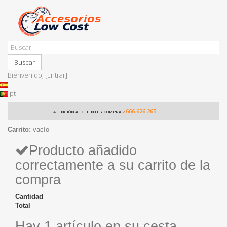
Buscar
Bienvenido,
[Entrar]
pt
666 626 265
ATENCIÓN AL CLIENTE Y COMPRAS:
Carrito:
vacío
Producto añadido
correctamente a su carrito de la
compra
Cantidad
Total
Hay 1 artículo en su cesta.