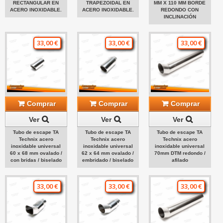
RECTANGULAR EN
TRAPEZOIDAL EN
MM X 110 MM BORDE
ACERO INOXIDABLE.
ACERO INOXIDABLE.
REDONDO CON
INCLINACIÓN
33,00 €
33,00 €
33,00 €
Comprar
Comprar
Comprar
Ver
Ver
Ver
Tubo de escape TA
Tubo de escape TA
Tubo de escape TA
Technix acero
Technix acero
Technix acero
inoxidable universal
inoxidable universal
inoxidable universal
60 x 68 mm ovalado /
62 x 64 mm ovalado /
70mm DTM redondo /
con bridas / biselado
embridado / biselado
afilado
33,00 €
33,00 €
33,00 €