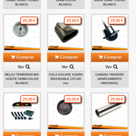
TURBO 52mm. FONDO
52MM.COLOR
AGUA 52MM. COLOR
BLANCO.
BLANCO.
BLANCO
26,00 €
29,00 €
29,00 €
Comprar
Comprar
Comprar
Ver
Ver
Ver
RELOJ TEMPERATURA
COLA ESCAPE ACERO
CAMARA TRASERA
ACEITE 52MM.COLOR
INOXIDABLE 137x80
APARCAMIENTO
BLANCO
mm
UNIVERSAL
29,00 €
29,00 €
29,00 €
Comprar
Comprar
Comprar