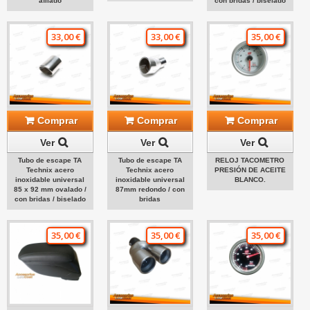
afilado
con bridas / biselado
33,00 €
33,00 €
35,00 €
Comprar
Comprar
Comprar
Ver
Ver
Ver
Tubo de escape TA
Tubo de escape TA
RELOJ TACOMETRO
Technix acero
Technix acero
PRESIÓN DE ACEITE
inoxidable universal
inoxidable universal
BLANCO.
85 x 92 mm ovalado /
87mm redondo / con
con bridas / biselado
bridas
35,00 €
35,00 €
35,00 €