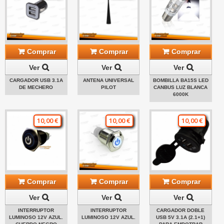
Comprar
Comprar
Comprar
Ver
Ver
Ver
CARGADOR USB 3.1A
ANTENA UNIVERSAL
BOMBILLA BA15S LED
DE MECHERO
PILOT
CANBUS LUZ BLANCA
6000K
10,00 €
10,00 €
10,00 €
Comprar
Comprar
Comprar
Ver
Ver
Ver
INTERRUPTOR
INTERRUPTOR
CARGADOR DOBLE
LUMINOSO 12V AZUL.
LUMINOSO 12V AZUL.
USB 5V 3.1A (2.1+1)