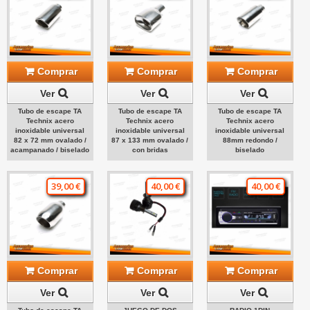
Comprar
Comprar
Comprar
Ver
Ver
Ver
Tubo de escape TA
Tubo de escape TA
Tubo de escape TA
Technix acero
Technix acero
Technix acero
inoxidable universal
inoxidable universal
inoxidable universal
82 x 72 mm ovalado /
87 x 133 mm ovalado /
88mm redondo /
acampanado / biselado
con bridas
biselado
39,00 €
40,00 €
40,00 €
Comprar
Comprar
Comprar
Ver
Ver
Ver