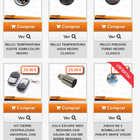
Comprar
Comprar
Comprar
Ver
Ver
Ver
RELOJ TEMPERATURA
RELOJ TEMPERATURA
RELOJ PRESIÓN
ACEITE 52MM.COLOR
AGUA NEGRO
TURBO NEGRO
NEGRO.
CLASICO
CLASICO
¡OFERTA!
29,00 €
29,00 €
29,00 €
Comprar
Comprar
Comprar
Ver
Ver
Ver
KIT CIERRE
COLA ESCAPE INOX
JUEGO DE 2
CENTRALIZADO
REDONDA CON
BOMBILLAS H4
UNIVERSAL CON
SALIDA DE 102 MM
PHILIPS WHITE VISION
MANDOS.
BORDE REDONDO.