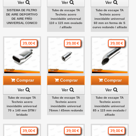
Ver
Ver
Ver
SISTEMA DE FILTRO
Tubo de escape TA
Tubo de escape TA
DE AIRE DEPORTIVO
Technix acero
Technix acero
DE AIRE FRÍO
inoxidable universal
inoxidable universal
UNIVERSAL CONICO
110 x 115 mm ovalado
60 mm en forma de S
/ afilado
curvo redondo / afilado
39,00 €
39,00 €
39,00 €
Comprar
Comprar
Comprar
Ver
Ver
Ver
Tubo de escape TA
Tubo de escape TA
Tubo de escape TA
Technix acero
Technix acero
Technix acero
inoxidable universal
inoxidable universal
inoxidable universal
70 x 140 mm DTM /
76mm / 45mm redondo
85 x 115 mm ovalado /
bridado
afilado
39,00 €
39,00 €
39,00 €