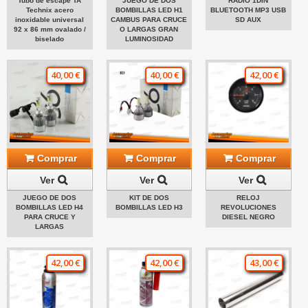
Tubo de escape TA
JUEGO DE DOS
RADIO 1DIN
Technix acero
BOMBILLAS LED H1
BLUETOOTH MP3 USB
inoxidable universal
CAMBUS PARA CRUCE
SD AUX
92 x 86 mm ovalado /
O LARGAS GRAN
biselado
LUMINOSIDAD
40,00 €
40,00 €
42,00 €
Comprar
Comprar
Comprar
Ver
Ver
Ver
JUEGO DE DOS
KIT DE DOS
RELOJ
BOMBILLAS LED H4
BOMBILLAS LED H3
REVOLUCIONES
PARA CRUCE Y
DIESEL NEGRO
LARGAS
42,00 €
42,00 €
43,00 €