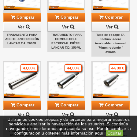
Comprar
Comprar
Comprar
Ver
Ver
Ver
TRATAMIENTO PARA
TRATAMIENTO PARA
Tubo de escape TA
ACEITE ANTIFRICCIÓN
COMBUSTIBLE
Technix acero
LANCAR T.A. 200ML
ESCPECIAL DIÉSEL
inoxidable universal
LANCAR T.D. 350ML
70mm redondo /
afilado
43,00 €
44,00 €
44,00 €
Comprar
Comprar
Comprar
Ver
Ver
Ver
Utilizamos cookies propias y de terceros para mejorar nuestros
Tubo de escape TA
Tubo de escape TA
Tubo de escape TA
servicios y analizar la navegación de los usuarios. Si continúa
Technix acero
Technix acero
Technix acero
navegando, consideramos que acepta su uso. Puede cambiar la
inoxidable universal
inoxidable universal
inoxidable universal
configuración u obtener más información
aquí
.
Ocultar
89mm redondo /
100mm redondo /
100mm redondo / con