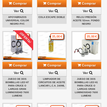
Comprar
Comprar
Comprar
Ver
Ver
Ver
APOYABRAZOS
COLA ESCAPE DOBLE
RELOJ PRESIÓN
UNIVERSAL COLOR
ACEITE 52mm. FONDO
NEGRO PVC
NEGRO
¡OFERTA!
35,00 €
35,00 €
35,00 €
Comprar
Comprar
Comprar
Ver
Ver
Ver
JUEGO DE DOS
LIMPIADOR DE
JUEGO DE DOS
BOMBILLAS LED H7
CIRCUITOS DE ACEITE
BOMBILLAS LED H1
PARA CRUCE O
LANCAR L.C.A. 240ML
PARA CRUCE O
LARGAS GRAN
LARGAS GRAN
LUMINOSIDAD 7600
LUMINOSIDAD 7600
LUMENS
LUMENS