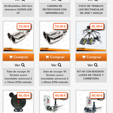
Kit Bombillas ASX faro
CAMARA DE
FOCO DE TRABAJO
delantero SUPER LED
RETROVISION CON
LED RECTANGULAR
H7
INFRARROJOS
DE 45W Y 3600LM
59,00 €
59,00 €
65,00 €
Comprar
Comprar
Comprar
Ver
Ver
Ver
Tubo de escape TA
Tubo de escape TA
KIT H4 CON BIXENON .
Technix acero
Technix acero
LUCES DE CRUCE Y
inoxidable universal 2
inoxidable universal 2
CARRETERA
x 76mm DTM redondo
x 89mm DTM redondo
65,00 €
69,90 €
69,90 €