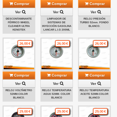
Comprar
Comprar
Comprar
Ver
Ver
Ver
DESCONTAMINANTE
LIMPIADOR DE
RELOJ PRESIÓN
FÉRRICO WHEEL
SISTEMAS DE
TURBO 52mm. FONDO
CLEANER ULTRA
INYECCIÓN GASOLINA
BLANCO.
KENOTEK
LANCAR L.I.G 200ML
26,00 €
26,00 €
26,00 €
Comprar
Comprar
Comprar
Ver
Ver
Ver
RELOJ VOLTÍMETRO
RELOJ TEMPERATURA
RELOJ TEMPERATURA
52MM.COLOR
AGUA 52MM. COLOR
ACEITE 52MM.COLOR
BLANCO.
BLANCO
BLANCO
29,00 €
29,00 €
29,00 €