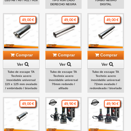
LED H8 / H9 / H11 / H16
TIPO RS4 LADO
TURBO NEGRO
DERECHO NEGRA
DIGITAL
49,00 €
49,00 €
49,00 €
Comprar
Comprar
Comprar
Ver
Ver
Ver
Tubo de escape TA
Tubo de escape TA
Tubo de escape TA
Technix acero
Technix acero
Technix acero
inoxidable universal
inoxidable universal
inoxidable universal
115 x 125 mm ovalado
70mm redondo /
72mm ovalado /
/ embridado / biselado
afilado
redondeado / biselado
49,00 €
49,90 €
49,90 €