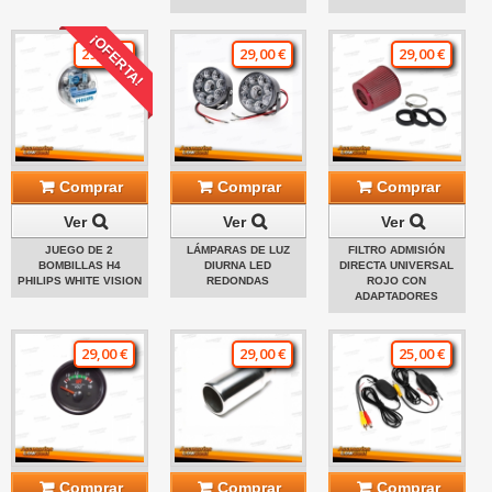
¡OFERTA!
29,00 €
29,00 €
29,00 €
Comprar
Comprar
Comprar
Ver
Ver
Ver
JUEGO DE 2
LÁMPARAS DE LUZ
FILTRO ADMISIÓN
BOMBILLAS H4
DIURNA LED
DIRECTA UNIVERSAL
PHILIPS WHITE VISION
REDONDAS
ROJO CON
ADAPTADORES
29,00 €
29,00 €
25,00 €
Comprar
Comprar
Comprar