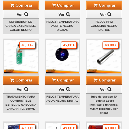
Comprar
Comprar
Comprar
Ver
Ver
Ver
SEPARADOR DE
RELOJ TEMPERATURA
RELOJ RPM
CARGA EXTENSIBLE,
ACEITE NEGRO
GASOLINA NEGRO
COLOR NEGRO
DIGITAL
DIGITAL
45,00 €
45,00 €
48,00 €
Comprar
Comprar
Comprar
Ver
Ver
Ver
TRATAMIENTO PARA
RELOJ TEMPERATURA
Tubo de escape TA
COMBUSTIBLE
AGUA NEGRO DIGITAL
Technix acero
ESPECIAL GASOLINA
inoxidable universal
LANCAR T.G. 350ML
76mm redondo / con
bridas
49,00 €
49,00 €
49,00 €