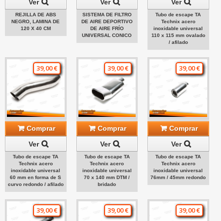
Ver
Ver
Ver
REJILLA DE ABS
SISTEMA DE FILTRO
Tubo de escape TA
NEGRO, LAMINA DE
DE AIRE DEPORTIVO
Technix acero
120 X 40 CM
DE AIRE FRÍO
inoxidable universal
UNIVERSAL CONICO
110 x 115 mm ovalado
/ afilado
39,00 €
39,00 €
39,00 €
Comprar
Comprar
Comprar
Ver
Ver
Ver
Tubo de escape TA
Tubo de escape TA
Tubo de escape TA
Technix acero
Technix acero
Technix acero
inoxidable universal
inoxidable universal
inoxidable universal
60 mm en forma de S
70 x 140 mm DTM /
76mm / 45mm redondo
curvo redondo / afilado
bridado
39,00 €
39,00 €
39,00 €