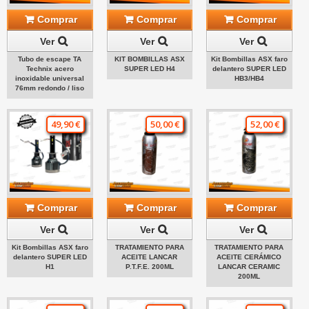
Comprar
Comprar
Comprar
Ver
Ver
Ver
Tubo de escape TA
KIT BOMBILLAS ASX
Kit Bombillas ASX faro
Technix acero
SUPER LED H4
delantero SUPER LED
inoxidable universal
HB3/HB4
76mm redondo / liso
49,90 €
50,00 €
52,00 €
Comprar
Comprar
Comprar
Ver
Ver
Ver
Kit Bombillas ASX faro
TRATAMIENTO PARA
TRATAMIENTO PARA
delantero SUPER LED
ACEITE LANCAR
ACEITE CERÁMICO
H1
P.T.F.E. 200ML
LANCAR CERAMIC
200ML