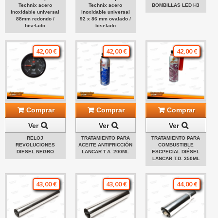
Technix acero
Technix acero
BOMBILLAS LED H3
inoxidable universal
inoxidable universal
88mm redondo /
92 x 86 mm ovalado /
biselado
biselado
42,00 €
42,00 €
42,00 €
Comprar
Comprar
Comprar
Ver
Ver
Ver
RELOJ
TRATAMIENTO PARA
TRATAMIENTO PARA
REVOLUCIONES
ACEITE ANTIFRICCIÓN
COMBUSTIBLE
DIESEL NEGRO
LANCAR T.A. 200ML
ESCPECIAL DIÉSEL
LANCAR T.D. 350ML
43,00 €
43,00 €
44,00 €