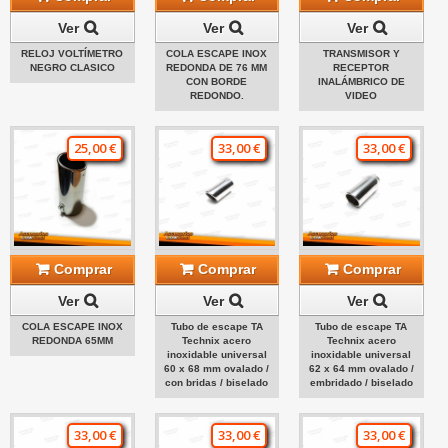
Ver
Ver
Ver
RELOJ VOLTÍMETRO
COLA ESCAPE INOX
TRANSMISOR Y
NEGRO CLASICO
REDONDA DE 76 MM
RECEPTOR
CON BORDE
INALÁMBRICO DE
REDONDO.
VIDEO
25,00 €
33,00 €
33,00 €
Comprar
Comprar
Comprar
Ver
Ver
Ver
COLA ESCAPE INOX
Tubo de escape TA
Tubo de escape TA
REDONDA 65MM
Technix acero
Technix acero
inoxidable universal
inoxidable universal
60 x 68 mm ovalado /
62 x 64 mm ovalado /
con bridas / biselado
embridado / biselado
33,00 €
33,00 €
33,00 €