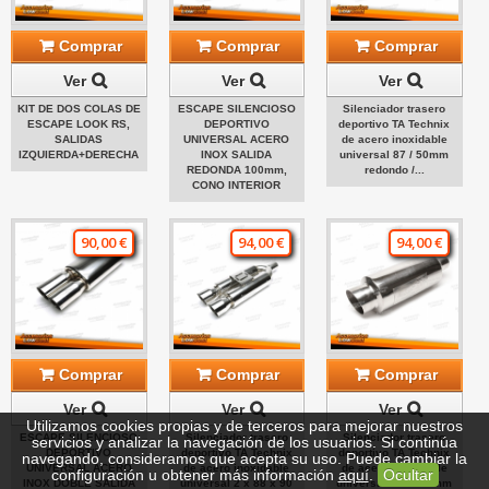
Comprar
Comprar
Comprar
Ver
Ver
Ver
KIT DE DOS COLAS DE
ESCAPE SILENCIOSO
Silenciador trasero
ESCAPE LOOK RS,
DEPORTIVO
deportivo TA Technix
SALIDAS
UNIVERSAL ACERO
de acero inoxidable
IZQUIERDA+DERECHA
INOX SALIDA
universal 87 / 50mm
REDONDA 100mm,
redondo /...
CONO INTERIOR
90,00 €
94,00 €
94,00 €
Comprar
Comprar
Comprar
Ver
Ver
Ver
Utilizamos cookies propias y de terceros para mejorar nuestros
ESCAPE SILENCIOSO
Silenciador trasero
Silenciador trasero
servicios y analizar la navegación de los usuarios. Si continúa
DEPORTIVO
deportivo TA Technix
deportivo TA Technix
navegando, consideramos que acepta su uso. Puede cambiar la
UNIVERSAL ACERO
de acero inoxidable
de acero inoxidable
configuración u obtener más información
aquí
.
Ocultar
INOX DOBLE SALIDA
universal 2 x 88 x 90
universal 100 / 45mm