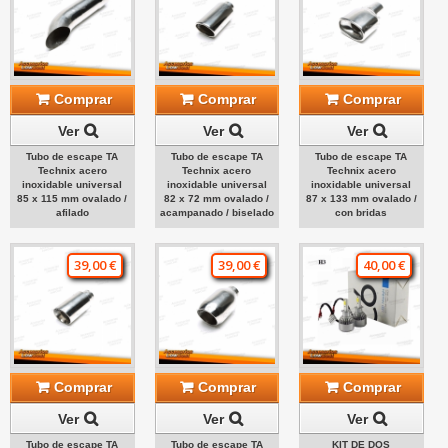
Comprar
Comprar
Comprar
Ver
Ver
Ver
Tubo de escape TA
Tubo de escape TA
Tubo de escape TA
Technix acero
Technix acero
Technix acero
inoxidable universal
inoxidable universal
inoxidable universal
85 x 115 mm ovalado /
82 x 72 mm ovalado /
87 x 133 mm ovalado /
afilado
acampanado / biselado
con bridas
39,00 €
39,00 €
40,00 €
Comprar
Comprar
Comprar
Ver
Ver
Ver
Tubo de escape TA
Tubo de escape TA
KIT DE DOS