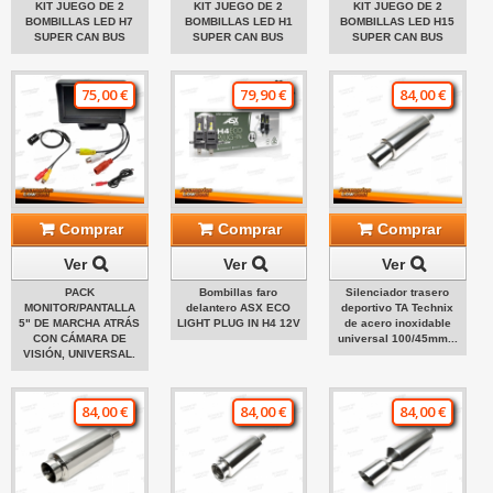
KIT JUEGO DE 2
KIT JUEGO DE 2
KIT JUEGO DE 2
BOMBILLAS LED H7
BOMBILLAS LED H1
BOMBILLAS LED H15
SUPER CAN BUS
SUPER CAN BUS
SUPER CAN BUS
75,00 €
79,90 €
84,00 €
Comprar
Comprar
Comprar
Ver
Ver
Ver
PACK
Bombillas faro
Silenciador trasero
MONITOR/PANTALLA
delantero ASX ECO
deportivo TA Technix
5" DE MARCHA ATRÁS
LIGHT PLUG IN H4 12V
de acero inoxidable
CON CÁMARA DE
universal 100/45mm...
VISIÓN, UNIVERSAL.
84,00 €
84,00 €
84,00 €