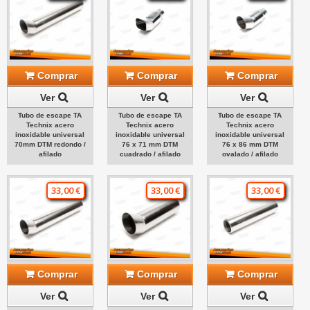
Comprar
Comprar
Comprar
Ver
Ver
Ver
Tubo de escape TA
Tubo de escape TA
Tubo de escape TA
Technix acero
Technix acero
Technix acero
inoxidable universal
inoxidable universal
inoxidable universal
70mm DTM redondo /
76 x 71 mm DTM
76 x 86 mm DTM
afilado
cuadrado / afilado
ovalado / afilado
33,00 €
33,00 €
33,00 €
Comprar
Comprar
Comprar
Ver
Ver
Ver