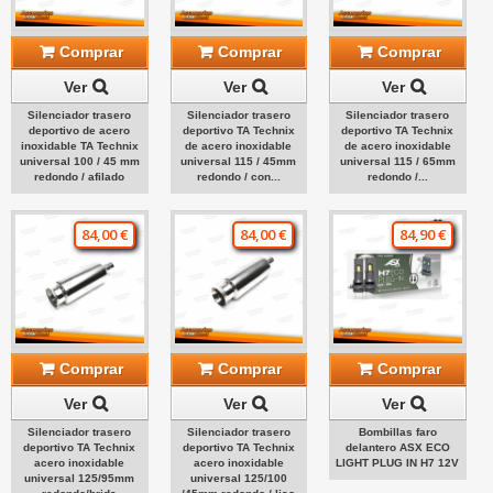
Comprar
Comprar
Comprar
Ver
Ver
Ver
Silenciador trasero
Silenciador trasero
Silenciador trasero
deportivo de acero
deportivo TA Technix
deportivo TA Technix
inoxidable TA Technix
de acero inoxidable
de acero inoxidable
universal 100 / 45 mm
universal 115 / 45mm
universal 115 / 65mm
redondo / afilado
redondo / con...
redondo /...
84,00 €
84,00 €
84,90 €
Comprar
Comprar
Comprar
Ver
Ver
Ver
Silenciador trasero
Silenciador trasero
Bombillas faro
deportivo TA Technix
deportivo TA Technix
delantero ASX ECO
acero inoxidable
acero inoxidable
LIGHT PLUG IN H7 12V
universal 125/95mm
universal 125/100