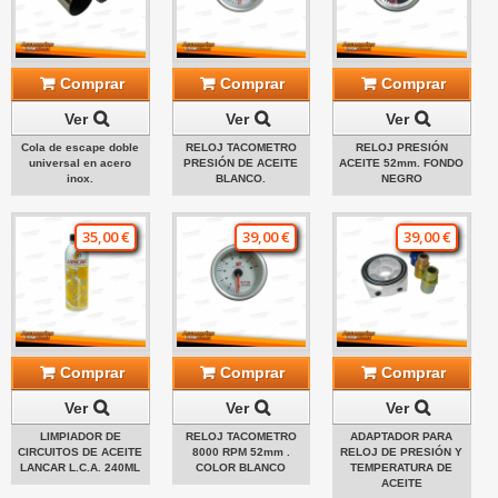
Comprar
Comprar
Comprar
Ver
Ver
Ver
Cola de escape doble
RELOJ TACOMETRO
RELOJ PRESIÓN
universal en acero
PRESIÓN DE ACEITE
ACEITE 52mm. FONDO
inox.
BLANCO.
NEGRO
35,00 €
39,00 €
39,00 €
Comprar
Comprar
Comprar
Ver
Ver
Ver
LIMPIADOR DE
RELOJ TACOMETRO
ADAPTADOR PARA
CIRCUITOS DE ACEITE
8000 RPM 52mm .
RELOJ DE PRESIÓN Y
LANCAR L.C.A. 240ML
COLOR BLANCO
TEMPERATURA DE
ACEITE