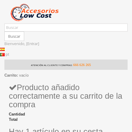
Buscar
Bienvenido,
[Entrar]
pt
666 626 265
ATENCIÓN AL CLIENTE Y COMPRAS:
Carrito:
vacío
Producto añadido
correctamente a su carrito de la
compra
Cantidad
Total
Hay 1 artículo en su cesta.