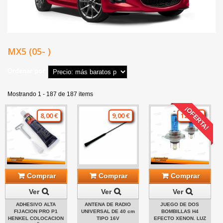
MX5 (05- )
Ordenar por
Mostrando 1 - 187 de 187 items
¡OFERTA!
8,00 €
9,00 €
12,00 €
Comprar
Comprar
Comprar
Ver
Ver
Ver
ADHESIVO ALTA
ANTENA DE RADIO
JUEGO DE DOS
FIJACION PRO P1
UNIVERSAL DE 40 cm
BOMBILLAS H4
HENKEL COLOCACION
TIPO 16V
EFECTO XENON. LUZ