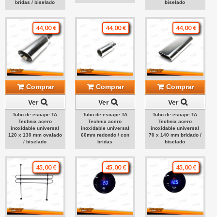
bridas / biselado
biselado
44,00 €
44,00 €
44,00 €
Comprar
Comprar
Comprar
Ver
Ver
Ver
Tubo de escape TA
Tubo de escape TA
Tubo de escape TA
Technix acero
Technix acero
Technix acero
inoxidable universal
inoxidable universal
inoxidable universal
120 x 130 mm ovalado
60mm redondo / con
70 x 140 mm bridado /
/ biselado
bridas
biselado
45,00 €
45,00 €
45,00 €