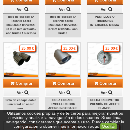
Ver
Ver
Ver
Tubo de escape TA
Tubo de escape TA
PESTILLOS O
Technix acero
Technix acero
TIRADORES
inoxidable universal
inoxidable universal
INTERIORES M BMW
85 x 92 mm ovalado /
87mm redondo / con
con bridas / biselado
bridas
35,00 €
35,00 €
35,00 €
Comprar
Comprar
Comprar
Ver
Ver
Ver
Cola de escape doble
COLA ESCAPE
RELOJ TACOMETRO
universal en acero
EMBELLECEDOR
PRESIÓN DE ACEITE
inox.
ACERO INOXIDABLE
BLANCO.
114X88 MM.
Utilizamos cookies propias y de terceros para mejorar nuestros
servicios y analizar la navegación de los usuarios. Si continúa
navegando, consideramos que acepta su uso. Puede cambiar la
configuración u obtener más información
aquí
.
Ocultar
35,00 €
35,00 €
35,00 €