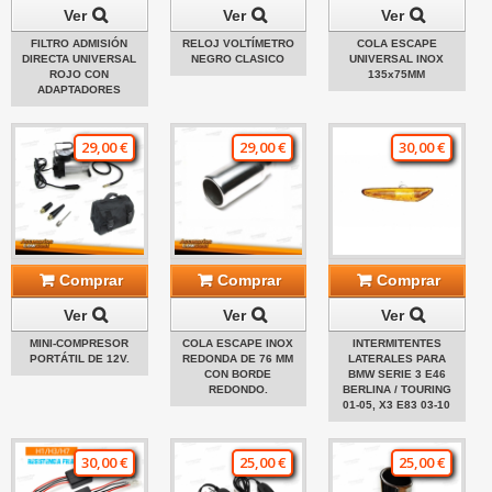
Ver
Ver
Ver
FILTRO ADMISIÓN
RELOJ VOLTÍMETRO
COLA ESCAPE
DIRECTA UNIVERSAL
NEGRO CLASICO
UNIVERSAL INOX
ROJO CON
135x75MM
ADAPTADORES
29,00 €
29,00 €
30,00 €
Comprar
Comprar
Comprar
Ver
Ver
Ver
MINI-COMPRESOR
COLA ESCAPE INOX
INTERMITENTES
PORTÁTIL DE 12V.
REDONDA DE 76 MM
LATERALES PARA
CON BORDE
BMW SERIE 3 E46
REDONDO.
BERLINA / TOURING
01-05, X3 E83 03-10
30,00 €
25,00 €
25,00 €