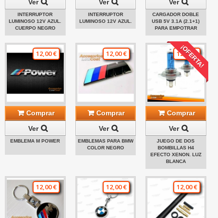
Ver
Ver
Ver
INTERRUPTOR
INTERRUPTOR
CARGADOR DOBLE
LUMINOSO 12V AZUL.
LUMINOSO 12V AZUL.
USB 5V 3.1A (2.1+1)
CUERPO NEGRO
PARA EMPOTRAR
¡OFERTA!
12,00 €
12,00 €
12,00 €
Comprar
Comprar
Comprar
Ver
Ver
Ver
EMBLEMA M POWER
EMBLEMAS PARA BMW
JUEGO DE DOS
COLOR NEGRO
BOMBILLAS H4
EFECTO XENON. LUZ
BLANCA
12,00 €
12,00 €
12,00 €