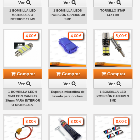
Ver
Ver
Ver
1 BOMBILLA LED
1 BOMBILLA LEDS
TORNILLO STAR
MATRICULA O
POSICIÓN CANBUS 30
14X1.50
INTERIOR 42 MM
SMD
4,00 €
4,00 €
5,00 €
Comprar
Comprar
Comprar
Ver
Ver
Ver
1 BOMBILLA LED 9
Esponja microfibra de
1 BOMBILLA LED
SMD CON CANBUS
lavado para coches
POSICIÓN CANBUS 9
39mm PARA INTERIOR
SMD
O MATRICULA.
8,00 €
8,00 €
8,00 €