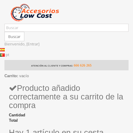
Buscar
Bienvenido,
[Entrar]
pt
666 626 265
ATENCIÓN AL CLIENTE Y COMPRAS:
Carrito:
vacío
Producto añadido
correctamente a su carrito de la
compra
Cantidad
Total
Hay 1 artículo en su cesta.