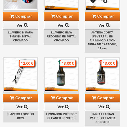
Comprar
Comprar
Comprar
Ver
Ver
Ver
LLAVERO M PARA
LLAVERO BMW
ANTENA CORTA
BMW EN METAL
REDONDO EN METAL
UNIVERSAL EN
CROMADO
CROMADO
ALUMINIO Y LOOK
FIBRA DE CARBONO,
12 cm
12,00 €
13,00 €
13,00 €
Comprar
Comprar
Comprar
Ver
Ver
Ver
LLAVERO LOGO X3
LIMPIADOR INTERIOR
LIMPIA LLANTAS
BMW
CLEANER KENOTEK
WHEEL CLEANER
KENOTEK