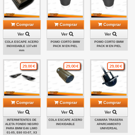
Comprar
Comprar
Comprar
Ver
Ver
Ver
COLA ESCAPE ACERO
POMO CORTO BMW
POMO CORTO BMW
INOXIDABLE 137x80
PACK M EN PIEL
PACK M EN PIEL
mm
29,00 €
29,00 €
29,00 €
Comprar
Comprar
Comprar
Ver
Ver
Ver
INTERMITENTES DE
COLA ESCAPE ACERO
CAMARA TRASERA
ALETA FONDO NEGRO
INOXIDABLE
APARCAMIENTO
PARA BMW E46 LIMO
UNIVERSAL
01-05, E60 03-07, X3