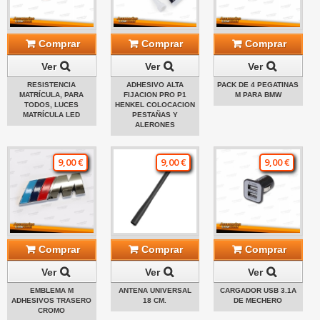
Comprar
Comprar
Comprar
Ver
Ver
Ver
RESISTENCIA
ADHESIVO ALTA
PACK DE 4 PEGATINAS
MATRÍCULA, PARA
FIJACION PRO P1
M PARA BMW
TODOS, LUCES
HENKEL COLOCACION
MATRÍCULA LED
PESTAÑAS Y
ALERONES
9,00 €
9,00 €
9,00 €
Comprar
Comprar
Comprar
Ver
Ver
Ver
EMBLEMA M
ANTENA UNIVERSAL
CARGADOR USB 3.1A
ADHESIVOS TRASERO
18 CM.
DE MECHERO
CROMO