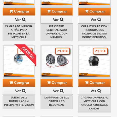
Comprar
Comprar
Comprar
Ver
Ver
Ver
CÁMARA DE MARCHA
KIT CIERRE
COLA ESCAPE INOX
ATRÁS PARA
CENTRALIZADO
REDONDA CON
INSTALAR EN LA
UNIVERSAL CON
SALIDA DE 102 MM
MATRÍCULA
MANDOS.
BORDE REDONDO.
¡OFERTA!
29,00 €
29,00 €
29,00 €
Comprar
Comprar
Comprar
Ver
Ver
Ver
JUEGO DE 2
LÁMPARAS DE LUZ
CAMARA UNIVERSAL
BOMBILLAS H4
DIURNA LED
MATRICULA CON
PHILIPS WHITE VISION
REDONDAS
ANGULO AJUSTABLE
CAM006