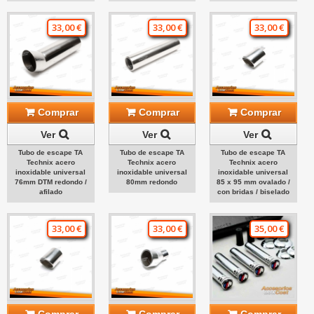
33,00 €
33,00 €
33,00 €
Comprar
Comprar
Comprar
Ver
Ver
Ver
Tubo de escape TA
Tubo de escape TA
Tubo de escape TA
Technix acero
Technix acero
Technix acero
inoxidable universal
inoxidable universal
inoxidable universal
76mm DTM redondo /
80mm redondo
85 x 95 mm ovalado /
afilado
con bridas / biselado
33,00 €
33,00 €
35,00 €
Comprar
Comprar
Comprar