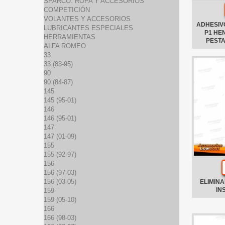
SPARCO: ROPA Y ACCESORIOS
COMPETICIÓN
VOLANTES Y ACCESORIOS
ADHESIVO
LUBRICANTES ESPECIALES
P1 HE
HERRAMIENTAS
PEST
ALFA ROMEO
33
33 (83-95)
90
90 (84-87)
145
145 (95-01)
146
146 (95-01)
147
147 (01-09)
155
155 (92-97)
156
156 (97-03)
156 (03-05)
ELIMINA
IN
159
159 (05-10)
166
166 (98-03)