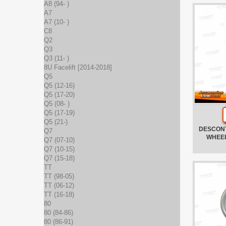
A8 (94- )
A7
A7 (10- )
C8
Q2
Q3
Q3 (11- )
8U Facelift [2014-2018]
Q5
Q5 (12-16)
Q5 (17-20)
Q5 (08- )
Q5 (17-19)
Q5 (21-)
DESCON
Q7
WHEE
Q7 (07-10)
Q7 (10-15)
Q7 (15-18)
TT
TT (98-05)
TT (06-12)
TT (16-18)
80
80 (84-86)
80 (86-91)