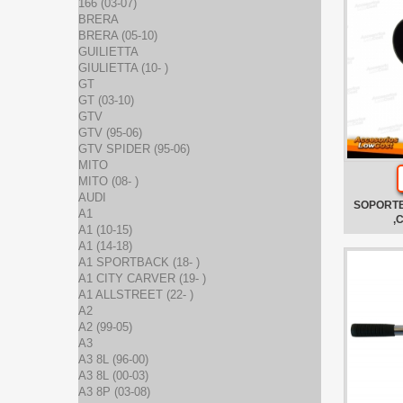
166 (03-07)
BRERA
BRERA (05-10)
GUILIETTA
GIULIETTA (10- )
GT
GT (03-10)
GTV
GTV (95-06)
GTV SPIDER (95-06)
MITO
MITO (08- )
AUDI
SOPORTE
A1
,
A1 (10-15)
A1 (14-18)
A1 SPORTBACK (18- )
A1 CITY CARVER (19- )
A1 ALLSTREET (22- )
A2
A2 (99-05)
A3
A3 8L (96-00)
A3 8L (00-03)
A3 8P (03-08)