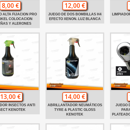
8,00 €
12,00 €
 ALTA FIJACION PRO
JUEGO DE DOS BOMBILLAS H4
LIMPIADO
NKEL COLOCACION
EFECTO XENON. LUZ BLANCA
AÑAS Y ALERONES
13,00 €
14,00 €
DOR INSECTOS ANTI
ABRILLANTADOR NEUMÁTICOS
JUEGO 
SECT KENOTEK
TYRE & PLASTIC GLOSS
PARA
KENOTEK
PLATEADO