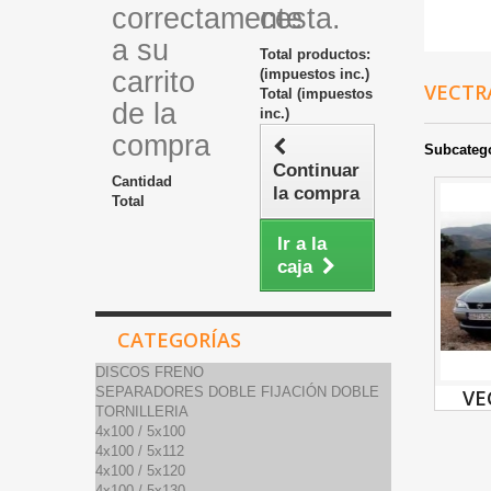
correctamente
cesta.
a su
Total productos:
carrito
(impuestos inc.)
VECT
Total (impuestos
de la
inc.)
compra
Subcateg
Continuar
Cantidad
la compra
Total
Ir a la
caja
CATEGORÍAS
DISCOS FRENO
SEPARADORES DOBLE FIJACIÓN DOBLE
VE
TORNILLERIA
4x100 / 5x100
4x100 / 5x112
4x100 / 5x120
4x100 / 5x130