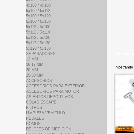
4x160 / 4x100
5x100 / 5x112
5x100 / 5x120
5x100 / 5x130
5x112 / 5x100
5x112 / 5x114
5x112 / 5x120
5x112 / 5x130
5x120 / 5x130
Ordenar 
SEPARADORES
12 MM
16-17 MM
Mostrando 
20 MM
25-30 MM
ACCESORIOS
ACCESORIOS PARA EXTERIOR
ACCESORIOS PARA MOTOR
ASIENTOS DEPORTIVOS
COLAS ESCAPE
FILTROS
LIMPIEZA VEHÍCULO
PEDALES
POMOS
RELOJES DE MEDICIÓN