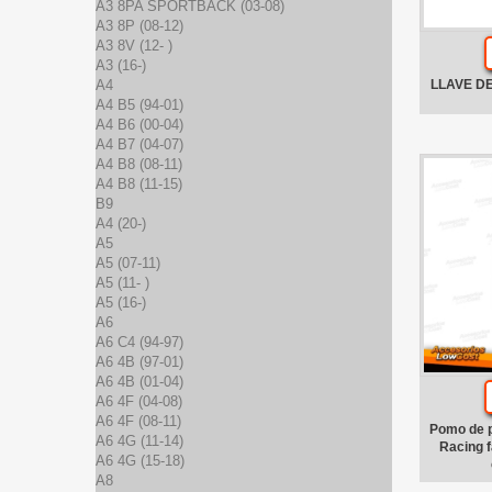
A3 8PA SPORTBACK (03-08)
A3 8P (08-12)
A3 8V (12- )
A3 (16-)
A4
LLAVE D
A4 B5 (94-01)
A4 B6 (00-04)
A4 B7 (04-07)
A4 B8 (08-11)
A4 B8 (11-15)
B9
A4 (20-)
A5
A5 (07-11)
A5 (11- )
A5 (16-)
A6
A6 C4 (94-97)
A6 4B (97-01)
A6 4B (01-04)
A6 4F (04-08)
A6 4F (08-11)
Pomo de p
A6 4G (11-14)
Racing f
A6 4G (15-18)
A8