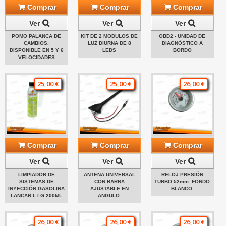
Comprar
Comprar
Comprar
Ver
Ver
Ver
POMO PALANCA DE
KIT DE 2 MODULOS DE
OBD2 - UNIDAD DE
CAMBIOS.
LUZ DIURNA DE 8
DIAGNÓSTICO A
DISPONIBLE EN 5 Y 6
LEDS
BORDO
VELOCIDADES
25,00 €
25,00 €
26,00 €
Comprar
Comprar
Comprar
Ver
Ver
Ver
LIMPIADOR DE
ANTENA UNIVERSAL
RELOJ PRESIÓN
SISTEMAS DE
CON BARRA
TURBO 52mm. FONDO
INYECCIÓN GASOLINA
AJUSTABLE EN
BLANCO.
LANCAR L.I.G 200ML
ANGULO.
26,00 €
26,00 €
26,00 €