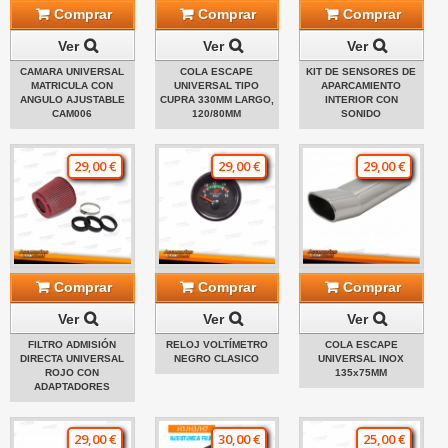
Comprar
Comprar
Comprar
Ver
Ver
Ver
CAMARA UNIVERSAL
COLA ESCAPE
KIT DE SENSORES DE
MATRICULA CON
UNIVERSAL TIPO
APARCAMIENTO
ANGULO AJUSTABLE
CUPRA 330MM LARGO,
INTERIOR CON
CAM006
120/80MM
SONIDO
29,00 €
29,00 €
29,00 €
Comprar
Comprar
Comprar
Ver
Ver
Ver
FILTRO ADMISIÓN
RELOJ VOLTÍMETRO
COLA ESCAPE
DIRECTA UNIVERSAL
NEGRO CLASICO
UNIVERSAL INOX
ROJO CON
135x75MM
ADAPTADORES
29,00 €
30,00 €
25,00 €