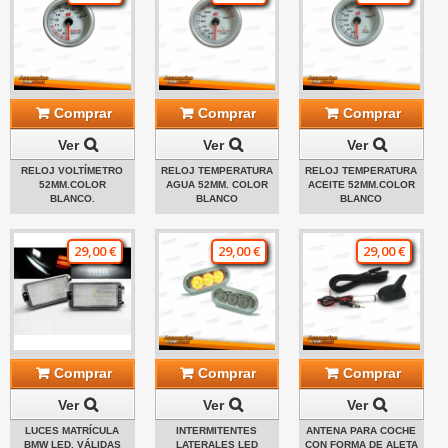
Comprar
Comprar
Comprar
Ver
Ver
Ver
RELOJ VOLTÍMETRO
RELOJ TEMPERATURA
RELOJ TEMPERATURA
52MM.COLOR
AGUA 52MM. COLOR
ACEITE 52MM.COLOR
BLANCO.
BLANCO
BLANCO
29,00 €
29,00 €
29,00 €
Comprar
Comprar
Comprar
Ver
Ver
Ver
LUCES MATRÍCULA
INTERMITENTES
ANTENA PARA COCHE
BMW LED. VÁLIDAS
LATERALES LED
CON FORMA DE ALETA