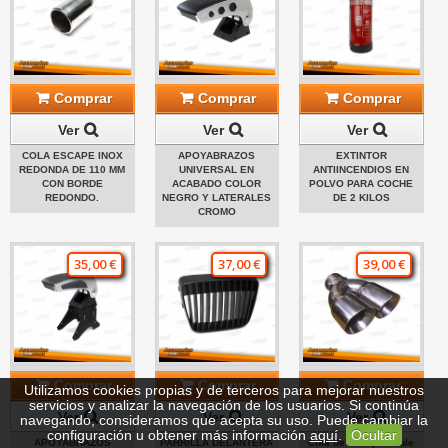
Comprar
Comprar
Comprar
Ver
Ver
Ver
COLA ESCAPE INOX
APOYABRAZOS
EXTINTOR
REDONDA DE 110 MM
UNIVERSAL EN
ANTIINCENDIOS EN
CON BORDE
ACABADO COLOR
POLVO PARA COCHE
REDONDO.
NEGRO Y LATERALES
DE 2 KILOS
CROMO
35,00 €
37,00 €
39,00 €
Comprar
Comprar
Comprar
Utilizamos cookies propias y de terceros para mejorar nuestros
servicios y analizar la navegación de los usuarios. Si continúa
Ver
Ver
Ver
navegando, consideramos que acepta su uso. Puede cambiar la
configuración u obtener más información
aquí
.
Ocultar
APOYABRAZOS
PARRILLA DELANTERA
Cola de escape doble