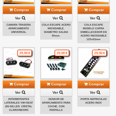
Comprar
Comprar
Comprar
Ver
Ver
Ver
CAMARA TRASERA
COLA ESCAPE ACERO
COLA ESCAPE
APARCAMIENTO
INOXIDABLE.
MODELO CUPRA
UNIVERSAL
DIAMETRO SALIDA
EMBELLECEDOR EN
90mm.
ACERO INOXIDABLE
125x63mm
29,00 €
29,00 €
29,00 €
Comprar
Comprar
Comprar
Ver
Ver
Ver
INTERMITENTES
SENSOR DE
PORTA MATRICULAS
LATERALES VW+SEAT
APARCAMIENTO PARA
ACERO INOX
(96-08) LED. CRISTAL
COCHE. CON
CLARO/NEGRO
PANTALLA