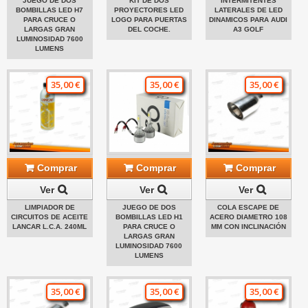
JUEGO DE DOS
KIT DE DOS
INTERMITENTES
BOMBILLAS LED H7
PROYECTORES LED
LATERALES DE LED
PARA CRUCE O
LOGO PARA PUERTAS
DINAMICOS PARA AUDI
LARGAS GRAN
DEL COCHE.
A3 GOLF
LUMINOSIDAD 7600
LUMENS
35,00 €
35,00 €
35,00 €
Comprar
Comprar
Comprar
Ver
Ver
Ver
LIMPIADOR DE
JUEGO DE DOS
COLA ESCAPE DE
CIRCUITOS DE ACEITE
BOMBILLAS LED H1
ACERO DIAMETRO 108
LANCAR L.C.A. 240ML
PARA CRUCE O
MM CON INCLINACIÓN
LARGAS GRAN
LUMINOSIDAD 7600
LUMENS
35,00 €
35,00 €
35,00 €