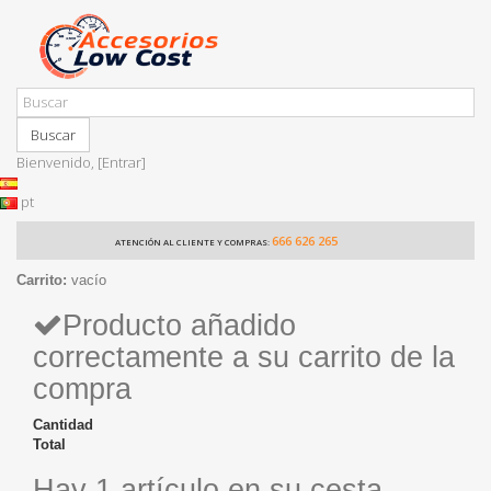
Buscar
Bienvenido,
[Entrar]
pt
666 626 265
ATENCIÓN AL CLIENTE Y COMPRAS:
Carrito:
vacío
Producto añadido
correctamente a su carrito de la
compra
Cantidad
Total
Hay 1 artículo en su cesta.