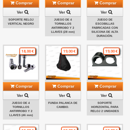
Comprar
Comprar
Comprar
Ver
Ver
Ver
SOPORTE RELOJ
JUEGO DE 4
JUEGO DE
VERTICAL NEGRO
TORNILLOS
ESCOBILLAS
ANTIRROBO Y 2
FABRICADAS CON
LLAVES (28 mm)
SILICONA DE ALTA
DURACIÓN.
18,00 €
19,00 €
19,00 €
Comprar
Comprar
Comprar
Ver
Ver
Ver
JUEGO DE 4
FUNDA PALANCA DE
SOPORTE
TORNILLOS
CAMBIO.
HORIZONTAL PARA
ANTIRROBO Y 2
RELOJ 2 UNIDADES
LLAVES (46 mm)