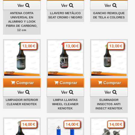
Ver
Ver
Ver
ANTENA CORTA
LLAVERO METÁLICO
GANCHO REMOLQUE
UNIVERSAL EN
SEAT CROMO / NEGRO
DE TELA 4 COLORES
ALUMINIO Y LOOK
FIBRA DE CARBONO,
12 cm
13,00 €
13,00 €
13,00 €
Comprar
Comprar
Comprar
Ver
Ver
Ver
LIMPIADOR INTERIOR
LIMPIA LLANTAS
ELIMINADOR
CLEANER KENOTEK
WHEEL CLEANER
INSECTOS ANTI
KENOTEK
INSECT KENOTEK
14,00 €
14,00 €
14,00 €