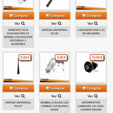
Comprar
Comprar
Comprar
Ver
Ver
Ver
ADHESIVO ALTA
ANTENA UNIVERSAL
CARGADOR USB 3.1A
FIJACION PRO P1
18 CM.
DE MECHERO
HENKEL COLOCACION
PESTAÑAS Y
ALERONES
9,00 €
9,00 €
10,00 €
Comprar
Comprar
Comprar
Ver
Ver
Ver
ANTENA UNIVERSAL
BOMBILLA BA15S LED
INTERRUPTOR
PILOT
CANBUS LUZ BLANCA
LUMINOSO 12V AZUL.
6000K
CUERPO NEGRO