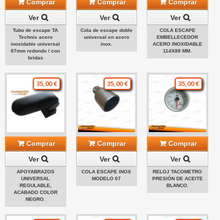
Comprar
Comprar
Comprar
Ver
Ver
Ver
Tubo de escape TA
Cola de escape doble
COLA ESCAPE
Technix acero
universal en acero
EMBELLECEDOR
inoxidable universal
inox.
ACERO INOXIDABLE
87mm redondo / con
114X88 MM.
bridas
35,00 €
35,00 €
35,00 €
Comprar
Comprar
Comprar
Ver
Ver
Ver
APOYABRAZOS
COLA ESCAPE INOX
RELOJ TACOMETRO
UNIVERSAL
MODELO 07
PRESIÓN DE ACEITE
REGULABLE,
BLANCO.
ACABADO COLOR
NEGRO.