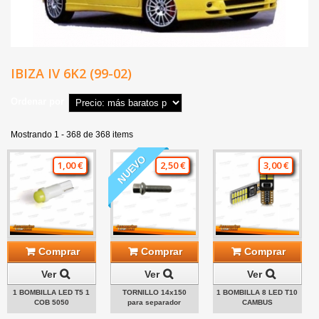
IBIZA IV 6K2 (99-02)
Ordenar por
Mostrando 1 - 368 de 368 items
NUEVO
1,00 €
2,50 €
3,00 €
Comprar
Comprar
Comprar
Ver
Ver
Ver
1 BOMBILLA LED T5 1
TORNILLO 14x150
1 BOMBILLA 8 LED T10
COB 5050
para separador
CAMBUS