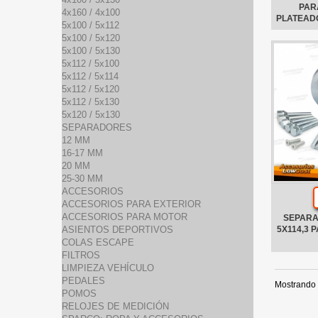
PAR
4x160 / 4x100
PLATEADO
5x100 / 5x112
5x100 / 5x120
5x100 / 5x130
5x112 / 5x100
5x112 / 5x114
5x112 / 5x120
5x112 / 5x130
5x120 / 5x130
SEPARADORES
12 MM
16-17 MM
20 MM
25-30 MM
ACCESORIOS
ACCESORIOS PARA EXTERIOR
ACCESORIOS PARA MOTOR
SEPARA
ASIENTOS DEPORTIVOS
5X114,3 
COLAS ESCAPE
FILTROS
LIMPIEZA VEHÍCULO
PEDALES
Mostrando 1
POMOS
RELOJES DE MEDICIÓN