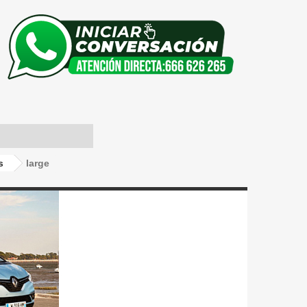
s
large