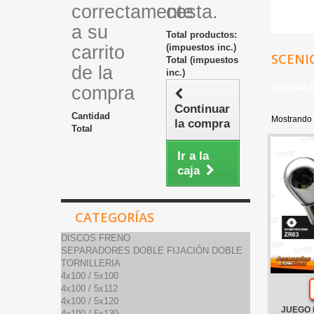
correctamente
cesta.
a su
Total productos:
carrito
(impuestos inc.)
SCENI
Total (impuestos
de la
inc.)
Ordenar 
compra
Continuar
Cantidad
Mostrando 1
la compra
Total
Ir a la
caja
CATEGORÍAS
DISCOS FRENO
SEPARADORES DOBLE FIJACIÓN DOBLE
TORNILLERIA
4x100 / 5x100
4x100 / 5x112
4x100 / 5x120
JUEGO 
4x100 / 5x130