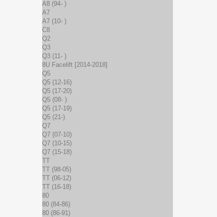
A8 (94- )
A7
A7 (10- )
C8
Q2
Q3
Q3 (11- )
8U Facelift [2014-2018]
Q5
Q5 (12-16)
Q5 (17-20)
Q5 (08- )
Q5 (17-19)
Q5 (21-)
Q7
Q7 (07-10)
Q7 (10-15)
Q7 (15-18)
TT
TT (98-05)
TT (06-12)
TT (16-18)
80
80 (84-86)
80 (86-91)