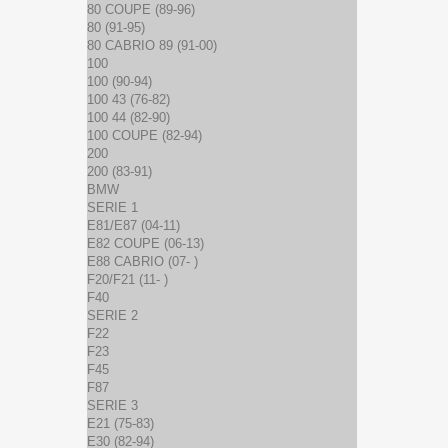
80 COUPE (89-96)
80 (91-95)
80 CABRIO 89 (91-00)
100
100 (90-94)
100 43 (76-82)
100 44 (82-90)
100 COUPE (82-94)
200
200 (83-91)
BMW
SERIE 1
E81/E87 (04-11)
E82 COUPE (06-13)
E88 CABRIO (07- )
F20/F21 (11- )
F40
SERIE 2
F22
F23
F45
F87
SERIE 3
E21 (75-83)
E30 (82-94)