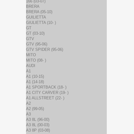
166 (03-07)
BRERA
BRERA (05-10)
GUILIETTA
GIULIETTA (10- )
GT
GT (03-10)
GTV
GTV (95-06)
GTV SPIDER (95-06)
MITO
MITO (08- )
AUDI
A1
A1 (10-15)
A1 (14-18)
A1 SPORTBACK (18- )
A1 CITY CARVER (19- )
A1 ALLSTREET (22- )
A2
A2 (99-05)
A3
A3 8L (96-00)
A3 8L (00-03)
A3 8P (03-08)