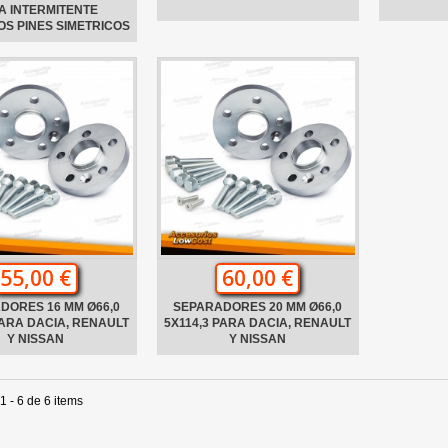
A INTERMITENTE
S PINES SIMETRICOS
55,00 €
60,00 €
DORES 16 MM Ø66,0
SEPARADORES 20 MM Ø66,0
PARA DACIA, RENAULT
5X114,3 PARA DACIA, RENAULT
Y NISSAN
Y NISSAN
 - 6 de 6 items