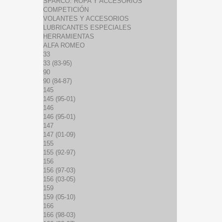
SPARCO: ROPA Y ACCESORIOS
COMPETICIÓN
VOLANTES Y ACCESORIOS
LUBRICANTES ESPECIALES
HERRAMIENTAS
ALFA ROMEO
33
33 (83-95)
90
90 (84-87)
145
145 (95-01)
146
146 (95-01)
147
147 (01-09)
155
155 (92-97)
156
156 (97-03)
156 (03-05)
159
159 (05-10)
166
166 (98-03)