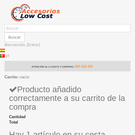
Buscar
Bienvenido,
[Entrar]
pt
666 626 265
ATENCIÓN AL CLIENTE Y COMPRAS:
Carrito:
vacío
Producto añadido
correctamente a su carrito de la
compra
Cantidad
Total
Hay 1 artículo en su cesta.