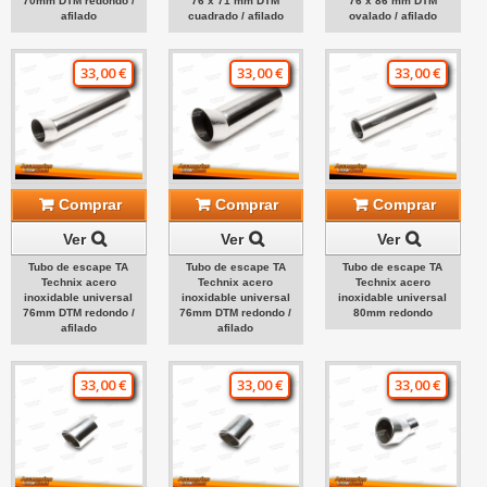
70mm DTM redondo /
76 x 71 mm DTM
76 x 86 mm DTM
afilado
cuadrado / afilado
ovalado / afilado
33,00 €
33,00 €
33,00 €
Comprar
Comprar
Comprar
Ver
Ver
Ver
Tubo de escape TA
Tubo de escape TA
Tubo de escape TA
Technix acero
Technix acero
Technix acero
inoxidable universal
inoxidable universal
inoxidable universal
76mm DTM redondo /
76mm DTM redondo /
80mm redondo
afilado
afilado
33,00 €
33,00 €
33,00 €