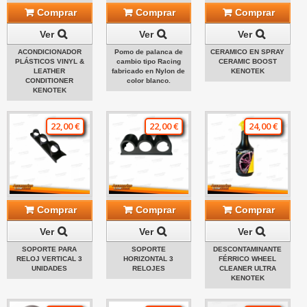
Comprar
Comprar
Comprar
Ver
Ver
Ver
ACONDICIONADOR
Pomo de palanca de
CERAMICO EN SPRAY
PLÁSTICOS VINYL &
cambio tipo Racing
CERAMIC BOOST
LEATHER
fabricado en Nylon de
KENOTEK
CONDITIONER
color blanco.
KENOTEK
22,00 €
22,00 €
24,00 €
Comprar
Comprar
Comprar
Ver
Ver
Ver
SOPORTE PARA
SOPORTE
DESCONTAMINANTE
RELOJ VERTICAL 3
HORIZONTAL 3
FÉRRICO WHEEL
UNIDADES
RELOJES
CLEANER ULTRA
KENOTEK