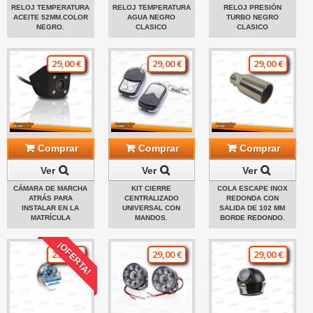
RELOJ TEMPERATURA
RELOJ TEMPERATURA
RELOJ PRESIÓN
ACEITE 52MM.COLOR
AGUA NEGRO
TURBO NEGRO
NEGRO.
CLASICO
CLASICO
29,00 €
29,00 €
29,00 €
Comprar
Comprar
Comprar
Ver
Ver
Ver
CÁMARA DE MARCHA
KIT CIERRE
COLA ESCAPE INOX
ATRÁS PARA
CENTRALIZADO
REDONDA CON
INSTALAR EN LA
UNIVERSAL CON
SALIDA DE 102 MM
MATRÍCULA
MANDOS.
BORDE REDONDO.
¡OFERTA!
29,00 €
29,00 €
29,00 €