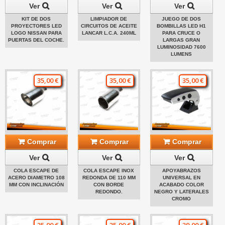
Ver
Ver
Ver
KIT DE DOS
LIMPIADOR DE
JUEGO DE DOS
PROYECTORES LED
CIRCUITOS DE ACEITE
BOMBILLAS LED H1
LOGO NISSAN PARA
LANCAR L.C.A. 240ML
PARA CRUCE O
PUERTAS DEL COCHE.
LARGAS GRAN
LUMINOSIDAD 7600
LUMENS
35,00 €
35,00 €
35,00 €
Comprar
Comprar
Comprar
Ver
Ver
Ver
COLA ESCAPE DE
COLA ESCAPE INOX
APOYABRAZOS
ACERO DIAMETRO 108
REDONDA DE 110 MM
UNIVERSAL EN
MM CON INCLINACIÓN
CON BORDE
ACABADO COLOR
REDONDO.
NEGRO Y LATERALES
CROMO