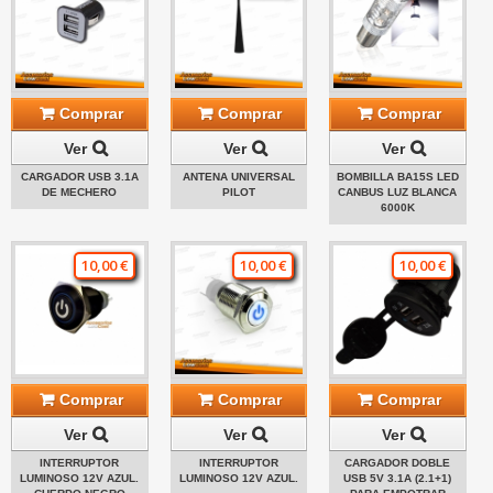
Comprar
Comprar
Comprar
Ver
Ver
Ver
CARGADOR USB 3.1A
ANTENA UNIVERSAL
BOMBILLA BA15S LED
DE MECHERO
PILOT
CANBUS LUZ BLANCA
6000K
10,00 €
10,00 €
10,00 €
Comprar
Comprar
Comprar
Ver
Ver
Ver
INTERRUPTOR
INTERRUPTOR
CARGADOR DOBLE
LUMINOSO 12V AZUL.
LUMINOSO 12V AZUL.
USB 5V 3.1A (2.1+1)