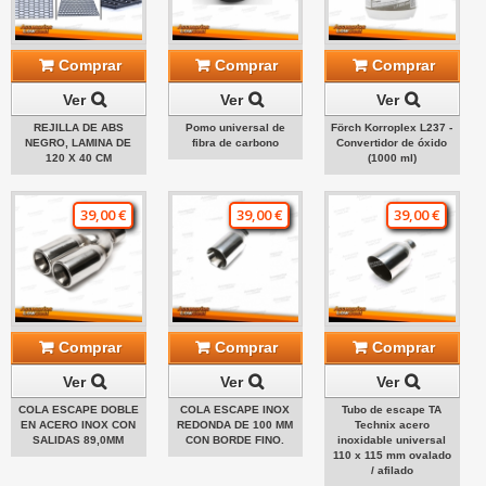
Comprar
Comprar
Comprar
Ver
Ver
Ver
REJILLA DE ABS
Pomo universal de
Förch Korroplex L237 -
NEGRO, LAMINA DE
fibra de carbono
Convertidor de óxido
120 X 40 CM
(1000 ml)
39,00 €
39,00 €
39,00 €
Comprar
Comprar
Comprar
Ver
Ver
Ver
COLA ESCAPE DOBLE
COLA ESCAPE INOX
Tubo de escape TA
EN ACERO INOX CON
REDONDA DE 100 MM
Technix acero
SALIDAS 89,0MM
CON BORDE FINO.
inoxidable universal
110 x 115 mm ovalado
/ afilado