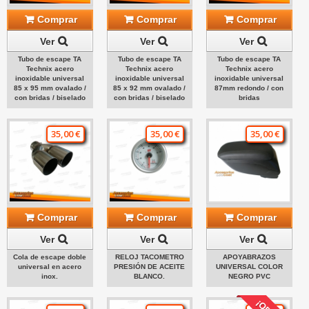
Comprar
Comprar
Comprar
Ver
Ver
Ver
Tubo de escape TA
Tubo de escape TA
Tubo de escape TA
Technix acero
Technix acero
Technix acero
inoxidable universal
inoxidable universal
inoxidable universal
85 x 95 mm ovalado /
85 x 92 mm ovalado /
87mm redondo / con
con bridas / biselado
con bridas / biselado
bridas
35,00 €
35,00 €
35,00 €
Comprar
Comprar
Comprar
Ver
Ver
Ver
Cola de escape doble
RELOJ TACOMETRO
APOYABRAZOS
universal en acero
PRESIÓN DE ACEITE
UNIVERSAL COLOR
inox.
BLANCO.
NEGRO PVC