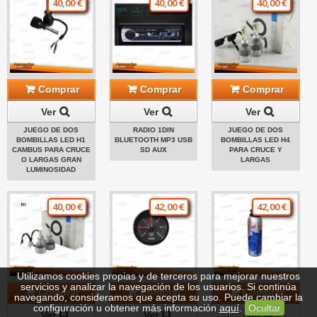
40,00 €
40,00 €
40,00 €
Comprar
Comprar
Comprar
Ver
Ver
Ver
JUEGO DE DOS
RADIO 1DIN
JUEGO DE DOS
BOMBILLAS LED H1
BLUETOOTH MP3 USB
BOMBILLAS LED H4
CAMBUS PARA CRUCE
SD AUX
PARA CRUCE Y
O LARGAS GRAN
LARGAS
LUMINOSIDAD
40,00 €
42,00 €
42,00 €
Utilizamos cookies propias y de terceros para mejorar nuestros
servicios y analizar la navegación de los usuarios. Si continúa
Comprar
Comprar
Comprar
navegando, consideramos que acepta su uso. Puede cambiar la
configuración u obtener más información
aquí
.
Ocultar
Ver
Ver
Ver