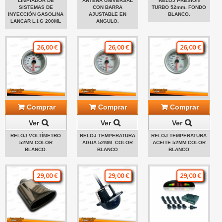
LIMPIADOR DE
ANTENA UNIVERSAL
RELOJ PRESIÓN
SISTEMAS DE
CON BARRA
TURBO 52mm. FONDO
INYECCIÓN GASOLINA
AJUSTABLE EN
BLANCO.
LANCAR L.I.G 200ML
ANGULO.
26,00 €
26,00 €
26,00 €
Comprar
Comprar
Comprar
Ver
Ver
Ver
RELOJ VOLTÍMETRO
RELOJ TEMPERATURA
RELOJ TEMPERATURA
52MM.COLOR
AGUA 52MM. COLOR
ACEITE 52MM.COLOR
BLANCO.
BLANCO
BLANCO
29,00 €
29,00 €
29,00 €