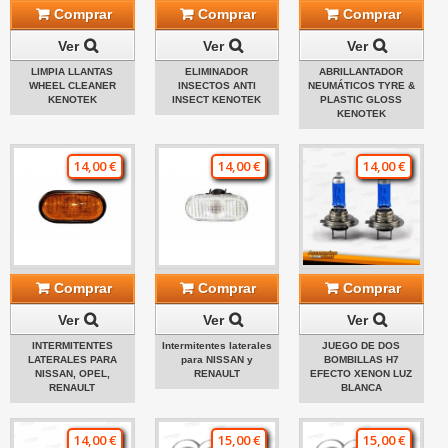
Comprar
Comprar
Comprar
Ver
Ver
Ver
LIMPIA LLANTAS
ELIMINADOR
ABRILLANTADOR
WHEEL CLEANER
INSECTOS ANTI
NEUMÁTICOS TYRE &
KENOTEK
INSECT KENOTEK
PLASTIC GLOSS
KENOTEK
14,00 €
14,00 €
14,00 €
Comprar
Comprar
Comprar
Ver
Ver
Ver
INTERMITENTES
Intermitentes laterales
JUEGO DE DOS
LATERALES PARA
para NISSAN y
BOMBILLAS H7
NISSAN, OPEL,
RENAULT
EFECTO XENON LUZ
RENAULT
BLANCA
14,00 €
15,00 €
15,00 €