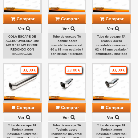
Comprar
Comprar
Comprar
Ver
Ver
Ver
COLA ESCAPE DE
Tubo de escape TA
Tubo de escape TA
ACERO OVALADA 100
Technix acero
Technix acero
MM X 110 MM BORDE
inoxidable universal
inoxidable universal
REDONDO CON
60 x 68 mm ovalado /
62 x 64 mm ovalado /
INCLINACIÓN
con bridas / biselado
embridado / biselado
33,00 €
33,00 €
33,00 €
Comprar
Comprar
Comprar
Ver
Ver
Ver
Tubo de escape TA
Tubo de escape TA
Tubo de escape TA
Technix acero
Technix acero
Technix acero
inoxidable universal
inoxidable universal
inoxidable universal