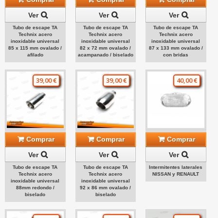
Ver
Ver
Ver
Tubo de escape TA
Tubo de escape TA
Tubo de escape TA
Technix acero
Technix acero
Technix acero
inoxidable universal
inoxidable universal
inoxidable universal
85 x 115 mm ovalado /
82 x 72 mm ovalado /
87 x 133 mm ovalado /
afilado
acampanado / biselado
con bridas
39,00 €
39,00 €
40,00 €
Comprar
Comprar
Comprar
Ver
Ver
Ver
Tubo de escape TA
Tubo de escape TA
Intermitentes laterales
Technix acero
Technix acero
NISSAN y RENAULT
inoxidable universal
inoxidable universal
88mm redondo /
92 x 86 mm ovalado /
biselado
biselado