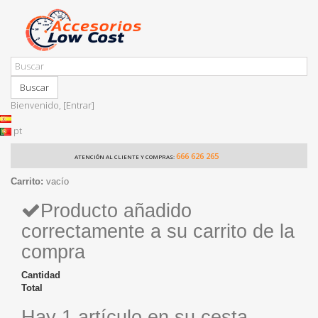
Buscar
Bienvenido,
[Entrar]
pt
666 626 265
ATENCIÓN AL CLIENTE Y COMPRAS:
Carrito:
vacío
Producto añadido
correctamente a su carrito de la
compra
Cantidad
Total
Hay 1 artículo en su cesta.