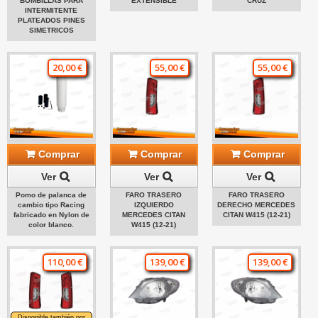
BOMBILLAS PARA
EXTENSIBLE
CRUZ
INTERMITENTE
PLATEADOS PINES
SIMETRICOS
20,00 €
55,00 €
55,00 €
Comprar
Comprar
Comprar
Ver
Ver
Ver
Pomo de palanca de
FARO TRASERO
FARO TRASERO
cambio tipo Racing
IZQUIERDO
DERECHO MERCEDES
fabricado en Nylon de
MERCEDES CITAN
CITAN W415 (12-21)
color blanco.
W415 (12-21)
110,00 €
139,00 €
139,00 €
Disponible también por