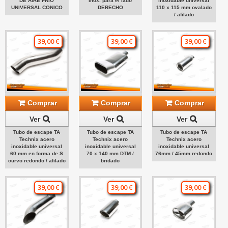
DE AIRE FRÍO
inox. para el lado
inoxidable universal
UNIVERSAL CONICO
DERECHO
110 x 115 mm ovalado
/ afilado
39,00 €
39,00 €
39,00 €
Comprar
Comprar
Comprar
Ver
Ver
Ver
Tubo de escape TA
Tubo de escape TA
Tubo de escape TA
Technix acero
Technix acero
Technix acero
inoxidable universal
inoxidable universal
inoxidable universal
60 mm en forma de S
70 x 140 mm DTM /
76mm / 45mm redondo
curvo redondo / afilado
bridado
39,00 €
39,00 €
39,00 €