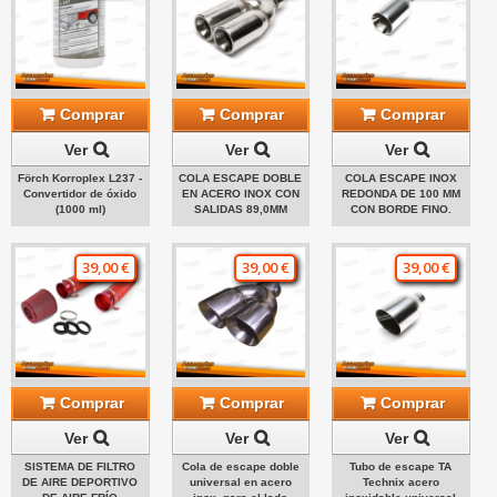
Comprar
Comprar
Comprar
Ver
Ver
Ver
Förch Korroplex L237 -
COLA ESCAPE DOBLE
COLA ESCAPE INOX
Convertidor de óxido
EN ACERO INOX CON
REDONDA DE 100 MM
(1000 ml)
SALIDAS 89,0MM
CON BORDE FINO.
39,00 €
39,00 €
39,00 €
Comprar
Comprar
Comprar
Ver
Ver
Ver
SISTEMA DE FILTRO
Cola de escape doble
Tubo de escape TA
DE AIRE DEPORTIVO
universal en acero
Technix acero