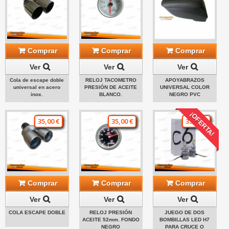
Comprar
Comprar
Comprar
Ver
Ver
Ver
Cola de escape doble
RELOJ TACOMETRO
APOYABRAZOS
universal en acero
PRESIÓN DE ACEITE
UNIVERSAL COLOR
inox.
BLANCO.
NEGRO PVC
¡OFERTA!
35,00 €
35,00 €
35,00 €
Comprar
Comprar
Comprar
Ver
Ver
Ver
COLA ESCAPE DOBLE
RELOJ PRESIÓN
JUEGO DE DOS
ACEITE 52mm. FONDO
BOMBILLAS LED H7
NEGRO
PARA CRUCE O