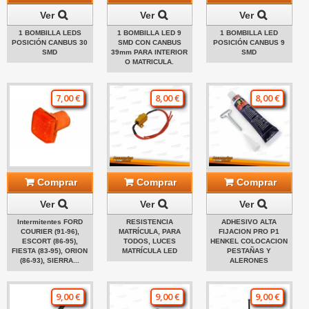
Ver
Ver
Ver
1 BOMBILLA LEDS
1 BOMBILLA LED 9
1 BOMBILLA LED
POSICIÓN CANBUS 30
SMD CON CANBUS
POSICIÓN CANBUS 9
SMD
39mm PARA INTERIOR
SMD
O MATRICULA.
7,00 €
8,00 €
8,00 €
Comprar
Comprar
Comprar
Ver
Ver
Ver
Intermitentes FORD
RESISTENCIA
ADHESIVO ALTA
COURIER (91-96),
MATRÍCULA, PARA
FIJACION PRO P1
ESCORT (86-95),
TODOS, LUCES
HENKEL COLOCACION
FIESTA (83-95), ORION
MATRÍCULA LED
PESTAÑAS Y
(86-93), SIERRA...
ALERONES
9,00 €
9,00 €
9,00 €