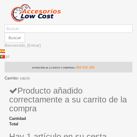
Buscar
Bienvenido,
[Entrar]
pt
666 626 265
ATENCIÓN AL CLIENTE Y COMPRAS:
Carrito:
vacío
Producto añadido
correctamente a su carrito de la
compra
Cantidad
Total
Hay 1 artículo en su cesta.