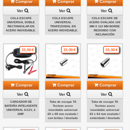
Comprar
Comprar
Comprar
Ver
Ver
Ver
COLA ESCAPE
COLA ESCAPE
COLA ESCAPE DE
UNIVERSAL DOBLE
UNIVERSAL
ACERO OVALADA 100
RECTANGULAR EN
TRAPEZOIDAL EN
MM X 110 MM BORDE
ACERO INOXIDABLE.
ACERO INOXIDABLE.
REDONDO CON
INCLINACIÓN
33,00 €
33,00 €
33,00 €
Comprar
Comprar
Comprar
Ver
Ver
Ver
CARGADOR DE
Tubo de escape TA
Tubo de escape TA
BATERÍA INTELIGENTE
Technix acero
Technix acero
UNIVERSAL 6/12V, 4
inoxidable universal
inoxidable universal
AMP.
60 x 68 mm ovalado /
62 x 64 mm ovalado /
con bridas / biselado
embridado / biselado