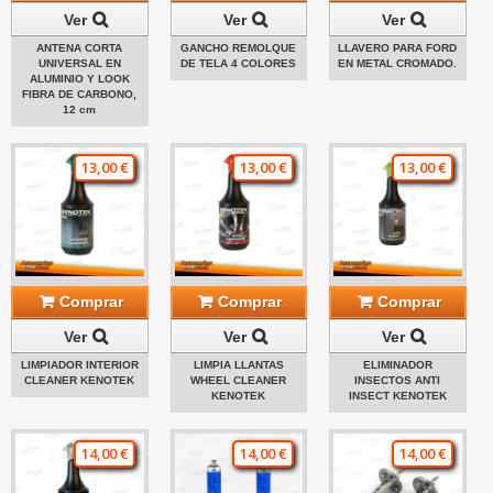
Ver
Ver
Ver
ANTENA CORTA
GANCHO REMOLQUE
LLAVERO PARA FORD
UNIVERSAL EN
DE TELA 4 COLORES
EN METAL CROMADO.
ALUMINIO Y LOOK
FIBRA DE CARBONO,
12 cm
13,00 €
13,00 €
13,00 €
Comprar
Comprar
Comprar
Ver
Ver
Ver
LIMPIADOR INTERIOR
LIMPIA LLANTAS
ELIMINADOR
CLEANER KENOTEK
WHEEL CLEANER
INSECTOS ANTI
KENOTEK
INSECT KENOTEK
14,00 €
14,00 €
14,00 €