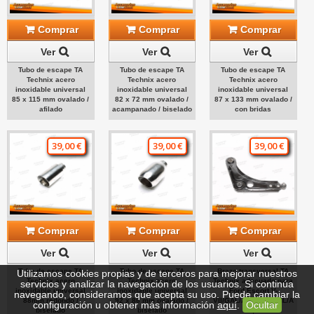
Comprar
Comprar
Comprar
Ver
Ver
Ver
Tubo de escape TA
Tubo de escape TA
Tubo de escape TA
Technix acero
Technix acero
Technix acero
inoxidable universal
inoxidable universal
inoxidable universal
85 x 115 mm ovalado /
82 x 72 mm ovalado /
87 x 133 mm ovalado /
afilado
acampanado / biselado
con bridas
39,00 €
39,00 €
39,00 €
Comprar
Comprar
Comprar
Ver
Ver
Ver
Tubo de escape TA
Tubo de escape TA
Brazo transversal TA
Utilizamos cookies propias y de terceros para mejorar nuestros
Technix acero
Technix acero
Technix adecuado para
servicios y analizar la navegación de los usuarios. Si continúa
inoxidable universal
inoxidable universal
Ford Escort V-
navegando, consideramos que acepta su uso. Puede cambiar la
88mm redondo /
92 x 86 mm ovalado /
VII/GAL/AAL/ALL/ANL/AFL/AV
configuración u obtener más información
aquí
.
Ocultar
biselado
biselado
III,...