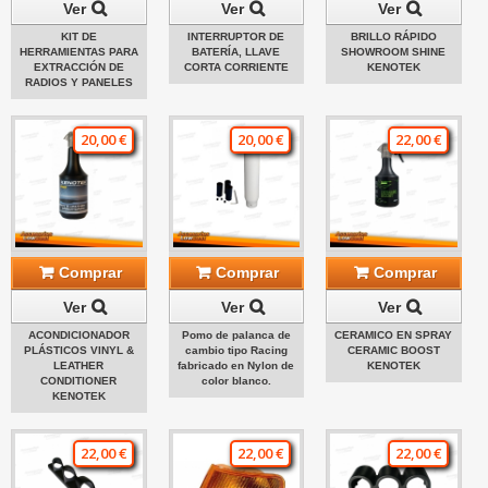
Ver
Ver
Ver
KIT DE
INTERRUPTOR DE
BRILLO RÁPIDO
HERRAMIENTAS PARA
BATERÍA, LLAVE
SHOWROOM SHINE
EXTRACCIÓN DE
CORTA CORRIENTE
KENOTEK
RADIOS Y PANELES
20,00 €
20,00 €
22,00 €
Comprar
Comprar
Comprar
Ver
Ver
Ver
ACONDICIONADOR
Pomo de palanca de
CERAMICO EN SPRAY
PLÁSTICOS VINYL &
cambio tipo Racing
CERAMIC BOOST
LEATHER
fabricado en Nylon de
KENOTEK
CONDITIONER
color blanco.
KENOTEK
22,00 €
22,00 €
22,00 €