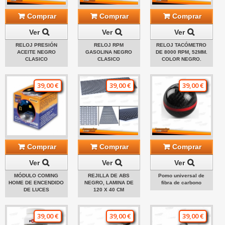
Comprar
Comprar
Comprar
Ver
Ver
Ver
RELOJ PRESIÓN
RELOJ RPM
RELOJ TACÓMETRO
ACEITE NEGRO
GASOLINA NEGRO
DE 8000 RPM, 52MM.
CLASICO
CLASICO
COLOR NEGRO.
39,00 €
39,00 €
39,00 €
Comprar
Comprar
Comprar
Ver
Ver
Ver
MÓDULO COMING
REJILLA DE ABS
Pomo universal de
HOME DE ENCENDIDO
NEGRO, LAMINA DE
fibra de carbono
DE LUCES
120 X 40 CM
39,00 €
39,00 €
39,00 €