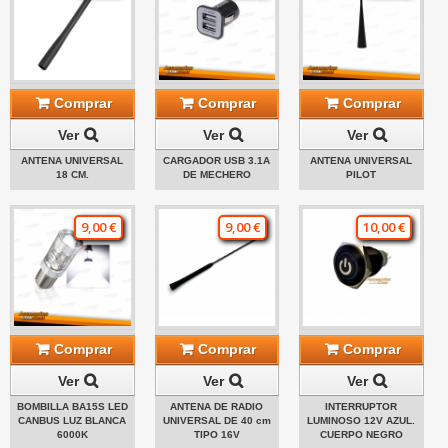
Comprar
Comprar
Comprar
Ver
Ver
Ver
ANTENA UNIVERSAL
CARGADOR USB 3.1A
ANTENA UNIVERSAL
18 CM.
DE MECHERO
PILOT
9,00 €
9,00 €
10,00 €
Comprar
Comprar
Comprar
Ver
Ver
Ver
BOMBILLA BA15S LED
ANTENA DE RADIO
INTERRUPTOR
CANBUS LUZ BLANCA
UNIVERSAL DE 40 cm
LUMINOSO 12V AZUL.
6000K
TIPO 16V
CUERPO NEGRO