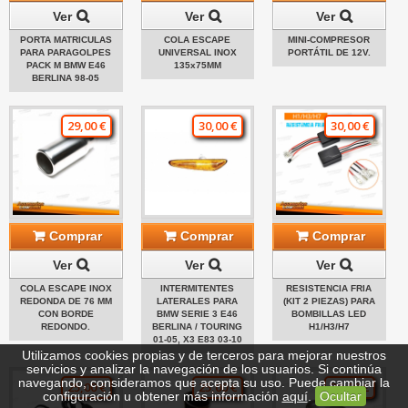
Ver
Ver
Ver
PORTA MATRICULAS
COLA ESCAPE
MINI-COMPRESOR
PARA PARAGOLPES
UNIVERSAL INOX
PORTÁTIL DE 12V.
PACK M BMW E46
135x75MM
BERLINA 98-05
29,00 €
30,00 €
30,00 €
Comprar
Comprar
Comprar
Ver
Ver
Ver
COLA ESCAPE INOX
INTERMITENTES
RESISTENCIA FRIA
REDONDA DE 76 MM
LATERALES PARA
(KIT 2 PIEZAS) PARA
CON BORDE
BMW SERIE 3 E46
BOMBILLAS LED
REDONDO.
BERLINA / TOURING
H1/H3/H7
01-05, X3 E83 03-10
Utilizamos cookies propias y de terceros para mejorar nuestros
servicios y analizar la navegación de los usuarios. Si continúa
navegando, consideramos que acepta su uso. Puede cambiar la
25,00 €
25,00 €
33,00 €
configuración u obtener más información
aquí
.
Ocultar