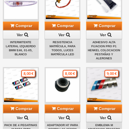
Comprar
Comprar
Comprar
Ver
Ver
Ver
INTERMITENTE
RESISTENCIA
ADHESIVO ALTA
LATERAL IZQUIERDO
MATRÍCULA, PARA
FIJACION PRO P1
BMW E46, 01-05,
TODOS, LUCES
HENKEL COLOCACION
BLANCO
MATRÍCULA LED
PESTAÑAS Y
ALERONES
8,00 €
8,00 €
9,00 €
Comprar
Comprar
Comprar
Ver
Ver
Ver
PACK DE 4 PEGATINAS
ADAPTADOR H7 PARA
EMBLEMA M