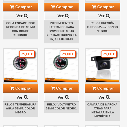
Comprar
Comprar
Comprar
Ver
Ver
Ver
COLA ESCAPE INOX
INTERMITENTES
RELOJ PRESIÓN
REDONDA DE 90 MM
LATERALES PARA
TURBO 52mm. FONDO
CON BORDE
BMW SERIE 3 E46
NEGRO.
REDONDO.
BERLINA/TOURING 01-
05, X3 E83 03-10
29,00 €
29,00 €
29,00 €
Comprar
Comprar
Comprar
Ver
Ver
Ver
RELOJ TEMPERATURA
RELOJ VOLTÍMETRO
CÁMARA DE MARCHA
AGUA 52MM. COLOR
52MM.COLOR NEGRO.
ATRÁS PARA
NEGRO
INSTALAR EN LA
MATRÍCULA