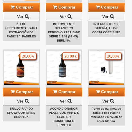
Comprar
Comprar
Comprar
Ver
Ver
Ver
KIT DE
INTERMITENTE
INTERRUPTOR DE
HERRAMIENTAS PARA
DELANTERO
BATERÍA, LLAVE
EXTRACCIÓN DE
DERECHO PARA BMW
CORTA CORRIENTE
RADIOS Y PANELES
SERIE 3 E46 (01-05),
BERLINA.
20,00 €
20,00 €
20,00 €
Comprar
Comprar
Comprar
Ver
Ver
Ver
BRILLO RÁPIDO
ACONDICIONADOR
Pomo de palanca de
SHOWROOM SHINE
PLÁSTICOS VINYL &
cambio tipo Racing
KENOTEK
LEATHER
fabricado en Nylon de
CONDITIONER
color blanco.
KENOTEK