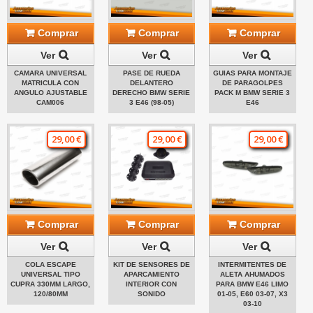
Comprar
Comprar
Comprar
Ver
Ver
Ver
CAMARA UNIVERSAL
PASE DE RUEDA
GUIAS PARA MONTAJE
MATRICULA CON
DELANTERO
DE PARAGOLPES
ANGULO AJUSTABLE
DERECHO BMW SERIE
PACK M BMW SERIE 3
CAM006
3 E46 (98-05)
E46
29,00 €
29,00 €
29,00 €
Comprar
Comprar
Comprar
Ver
Ver
Ver
COLA ESCAPE
KIT DE SENSORES DE
INTERMITENTES DE
UNIVERSAL TIPO
APARCAMIENTO
ALETA AHUMADOS
CUPRA 330MM LARGO,
INTERIOR CON
PARA BMW E46 LIMO
120/80MM
SONIDO
01-05, E60 03-07, X3
03-10