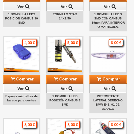
Ver
Ver
Ver
1 BOMBILLA LEDS
TORNILLO STAR
1 BOMBILLA LED 9
POSICIÓN CANBUS 30
14X1.50
SMD CON CANBUS
SMD
39mm PARA INTERIOR
O MATRICULA.
4,00 €
5,00 €
8,00 €
Comprar
Comprar
Comprar
Ver
Ver
Ver
Esponja microfibra de
1 BOMBILLA LED
INTERMITENTE
lavado para coches
POSICIÓN CANBUS 9
LATERAL DERECHO
SMD
BMW E46, 01-05,
BLANCO
8,00 €
8,00 €
8,00 €