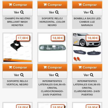
Comprar
Comprar
Comprar
Ver
Ver
Ver
CHAMPÚ PH NEUTRO
SOPORTE RELOJ
BOMBILLA BA15S LED
BRILLIANT WASH
HORIZONTAL ,COLOR
CANBUS LUZ
KENOTEK
NEGRO
NARANJA
17,00 €
18,00 €
18,00 €
Comprar
Comprar
Comprar
Ver
Ver
Ver
SOPORTE RELOJ
INTERMITENTES
INTERMITENTES
VERTICAL NEGRO
LATERALES E46,98-05-
LATERALES E46,98-05-
CRISTAL
CRISTAL
CLARO/CROMADO-
CLARO/NEGRO- 2/4/5/
2/4/5/ PUERTAS
PUERTAS
18,00 €
18,00 €
18,00 €