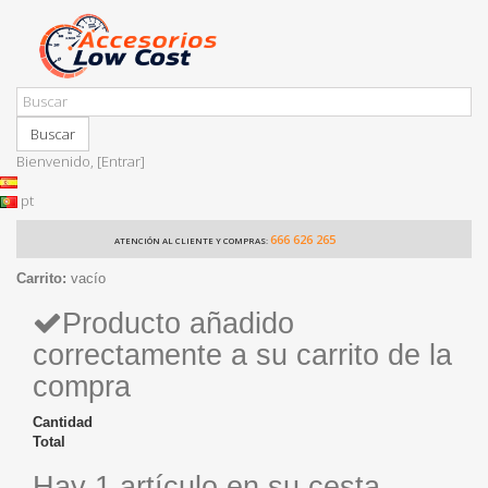
Buscar
Bienvenido,
[Entrar]
pt
666 626 265
ATENCIÓN AL CLIENTE Y COMPRAS:
Carrito:
vacío
Producto añadido
correctamente a su carrito de la
compra
Cantidad
Total
Hay 1 artículo en su cesta.