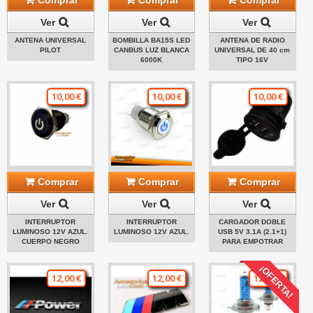
Comprar
Comprar
Comprar
Ver
Ver
Ver
ANTENA UNIVERSAL
BOMBILLA BA15S LED
ANTENA DE RADIO
PILOT
CANBUS LUZ BLANCA
UNIVERSAL DE 40 cm
6000K
TIPO 16V
10,00 €
10,00 €
10,00 €
Comprar
Comprar
Comprar
Ver
Ver
Ver
INTERRUPTOR
INTERRUPTOR
CARGADOR DOBLE
LUMINOSO 12V AZUL.
LUMINOSO 12V AZUL.
USB 5V 3.1A (2.1+1)
CUERPO NEGRO
PARA EMPOTRAR
¡OFERTA!
12,00 €
12,00 €
12,00 €