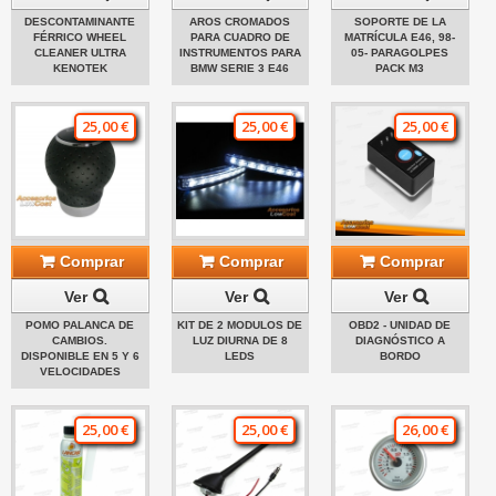
DESCONTAMINANTE
AROS CROMADOS
SOPORTE DE LA
FÉRRICO WHEEL
PARA CUADRO DE
MATRÍCULA E46, 98-
CLEANER ULTRA
INSTRUMENTOS PARA
05- PARAGOLPES
KENOTEK
BMW SERIE 3 E46
PACK M3
25,00 €
25,00 €
25,00 €
Comprar
Comprar
Comprar
Ver
Ver
Ver
POMO PALANCA DE
KIT DE 2 MODULOS DE
OBD2 - UNIDAD DE
CAMBIOS.
LUZ DIURNA DE 8
DIAGNÓSTICO A
DISPONIBLE EN 5 Y 6
LEDS
BORDO
VELOCIDADES
25,00 €
25,00 €
26,00 €