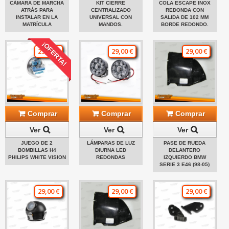
CÁMARA DE MARCHA
KIT CIERRE
COLA ESCAPE INOX
ATRÁS PARA
CENTRALIZADO
REDONDA CON
INSTALAR EN LA
UNIVERSAL CON
SALIDA DE 102 MM
MATRÍCULA
MANDOS.
BORDE REDONDO.
¡OFERTA!
29,00 €
29,00 €
29,00 €
Comprar
Comprar
Comprar
Ver
Ver
Ver
JUEGO DE 2
LÁMPARAS DE LUZ
PASE DE RUEDA
BOMBILLAS H4
DIURNA LED
DELANTERO
PHILIPS WHITE VISION
REDONDAS
IZQUIERDO BMW
SERIE 3 E46 (98-05)
29,00 €
29,00 €
29,00 €