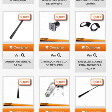
M PARA BMW
BOMBILLAS XENON
ADHESIVOS TRASERO
DE BMW E46
CROMO
9,00 €
9,00 €
9,00 €
Comprar
Comprar
Comprar
Ver
Ver
Ver
ANTENA UNIVERSAL
CARGADOR USB 3.1A
EMBELLECEDORES
18 CM.
DE MECHERO
PARA ANTINIEBLA
PACK M
9,00 €
9,00 €
9,00 €