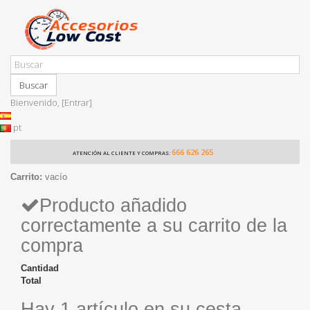
Buscar
Bienvenido,
[Entrar]
pt
666 626 265
ATENCIÓN AL CLIENTE Y COMPRAS:
Carrito:
vacío
Producto añadido
correctamente a su carrito de la
compra
Cantidad
Total
Hay 1 artículo en su cesta.