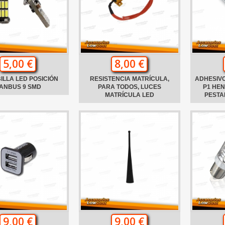
5,00 €
8,00 €
ILLA LED POSICIÓN
RESISTENCIA MATRÍCULA,
ADHESIVO
ANBUS 9 SMD
PARA TODOS, LUCES
P1 HE
MATRÍCULA LED
PESTA
9,00 €
9,00 €