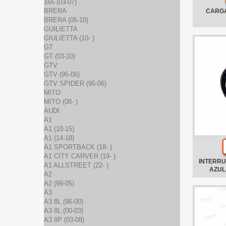
166 (03-07)
BRERA
CARGA
BRERA (05-10)
GUILIETTA
GIULIETTA (10- )
GT
GT (03-10)
GTV
GTV (95-06)
GTV SPIDER (95-06)
MITO
MITO (08- )
AUDI
A1
A1 (10-15)
A1 (14-18)
A1 SPORTBACK (18- )
A1 CITY CARVER (19- )
INTERRU
A1 ALLSTREET (22- )
AZUL
A2
A2 (99-05)
A3
A3 8L (96-00)
A3 8L (00-03)
A3 8P (03-08)