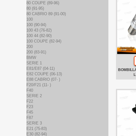
80 COUPE (89-96)
80 (91-95)
80 CABRIO 89 (91-00)
100
100 (90-94)
100 43 (76-82)
100 44 (82-90)
100 COUPE (82-94)
200
200 (83-91)
BMW
SERIE 1
E81/E87 (04-11)
BOMBILL
E82 COUPE (06-13)
L
E88 CABRIO (07- )
F20/F21 (11- )
F40
SERIE 2
F22
F23
F45
F87
SERIE 3
E21 (75-83)
E30 (82-94)