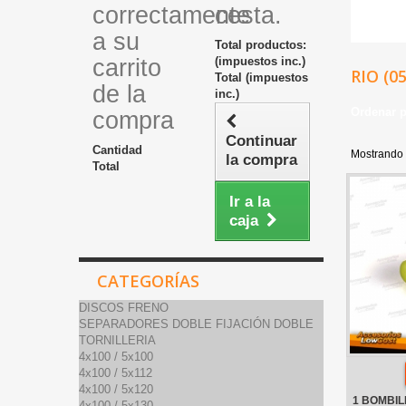
correctamente
cesta.
a su
Total productos:
carrito
(impuestos inc.)
RIO (0
Total (impuestos
de la
inc.)
Ordenar 
compra
Continuar
Cantidad
Mostrando 
la compra
Total
Ir a la
caja
CATEGORÍAS
DISCOS FRENO
SEPARADORES DOBLE FIJACIÓN DOBLE
TORNILLERIA
4x100 / 5x100
4x100 / 5x112
4x100 / 5x120
1 BOMBIL
4x100 / 5x130