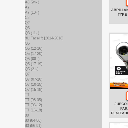
A8 (94- )
A7
ABRILLA
A7 (10- )
TYRE 
C8
Q2
Q3
Q3 (11- )
8U Facelift [2014-2018]
Q5
Q5 (12-16)
Q5 (17-20)
Q5 (08- )
Q5 (17-19)
Q5 (21-)
Q7
Q7 (07-10)
Q7 (10-15)
Q7 (15-18)
TT
TT (98-05)
JUEGO 
TT (06-12)
PAR
TT (16-18)
PLATEADO
80
80 (84-86)
80 (86-91)