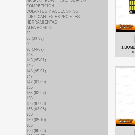
SPARCO: ROPA Y ACCESORIOS
COMPETICIÓN
VOLANTES Y ACCESORIOS
LUBRICANTES ESPECIALES
HERRAMIENTAS
ALFA ROMEO
33
33 (83-95)
90
1 BOMB
90 (84-87)
C
145
145 (95-01)
146
146 (95-01)
147
147 (01-09)
155
155 (92-97)
156
156 (97-03)
156 (03-05)
159
159 (05-10)
166
166 (98-03)