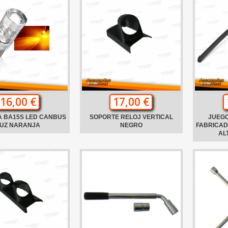
16,00 €
17,00 €
A BA15S LED CANBUS
SOPORTE RELOJ VERTICAL
JUEGO
UZ NARANJA
NEGRO
FABRICAD
AL