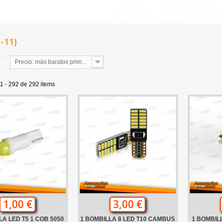
5-11)
por
Precio: más baratos primero
1 - 292 de 292 items
1,00 €
3,00 €
LA LED T5 1 COB 5050
1 BOMBILLA 8 LED T10 CAMBUS
1 BOMBIL