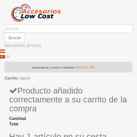
Buscar
Bienvenido,
[Entrar]
pt
666 626 265
ATENCIÓN AL CLIENTE Y COMPRAS:
Carrito:
vacío
Producto añadido
correctamente a su carrito de la
compra
Cantidad
Total
Hay 1 artículo en su cesta.