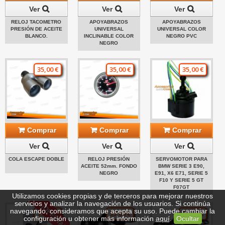
Ver
Ver
Ver
RELOJ TACOMETRO
APOYABRAZOS
APOYABRAZOS
PRESIÓN DE ACEITE
UNIVERSAL
UNIVERSAL COLOR
BLANCO.
INCLINABLE COLOR
NEGRO PVC
NEGRO
35,00 €
35,00 €
35,00 €
Comprar
Comprar
Comprar
Ver
Ver
Ver
COLA ESCAPE DOBLE
RELOJ PRESIÓN
SERVOMOTOR PARA
ACEITE 52mm. FONDO
BMW SERIE 3 E90,
NEGRO
E91, X6 E71, SERIE 5
F10 Y SERIE 5 GT
F07GT
Utilizamos cookies propias y de terceros para mejorar nuestros
servicios y analizar la navegación de los usuarios. Si continúa
¡OFERTA!
navegando, consideramos que acepta su uso. Puede cambiar la
35,00 €
35,00 €
35,00 €
configuración u obtener más información
aquí
.
Ocultar