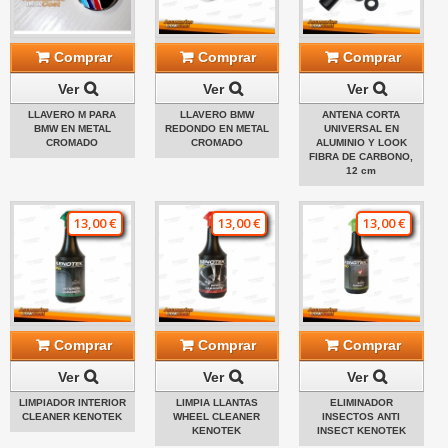
Comprar
Comprar
Comprar
Ver
Ver
Ver
LLAVERO M PARA
LLAVERO BMW
ANTENA CORTA
BMW EN METAL
REDONDO EN METAL
UNIVERSAL EN
CROMADO
CROMADO
ALUMINIO Y LOOK
FIBRA DE CARBONO,
12 cm
13,00 €
13,00 €
13,00 €
Comprar
Comprar
Comprar
Ver
Ver
Ver
LIMPIADOR INTERIOR
LIMPIA LLANTAS
ELIMINADOR
CLEANER KENOTEK
WHEEL CLEANER
INSECTOS ANTI
KENOTEK
INSECT KENOTEK