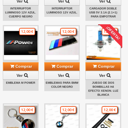
Ver
Ver
Ver
INTERRUPTOR
INTERRUPTOR
CARGADOR DOBLE
LUMINOSO 12V AZUL.
LUMINOSO 12V AZUL.
USB 5V 3.1A (2.1+1)
CUERPO NEGRO
PARA EMPOTRAR
¡OFERTA!
12,00 €
12,00 €
12,00 €
Comprar
Comprar
Comprar
Ver
Ver
Ver
EMBLEMA M POWER
EMBLEMAS PARA BMW
JUEGO DE DOS
COLOR NEGRO
BOMBILLAS H4
EFECTO XENON. LUZ
BLANCA
12,00 €
12,00 €
12,00 €