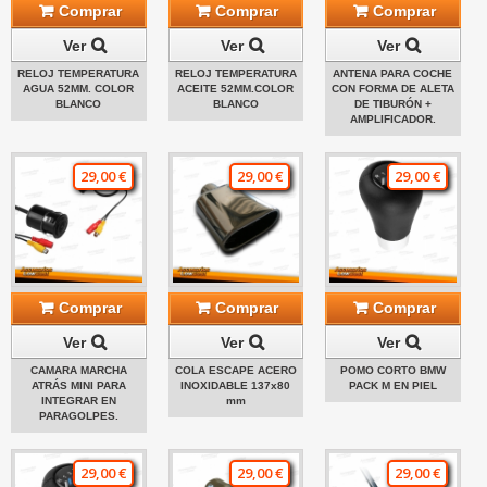
Comprar
Comprar
Comprar
Ver
Ver
Ver
RELOJ TEMPERATURA
RELOJ TEMPERATURA
ANTENA PARA COCHE
AGUA 52MM. COLOR
ACEITE 52MM.COLOR
CON FORMA DE ALETA
BLANCO
BLANCO
DE TIBURÓN +
AMPLIFICADOR.
29,00 €
29,00 €
29,00 €
Comprar
Comprar
Comprar
Ver
Ver
Ver
CAMARA MARCHA
COLA ESCAPE ACERO
POMO CORTO BMW
ATRÁS MINI PARA
INOXIDABLE 137x80
PACK M EN PIEL
INTEGRAR EN
mm
PARAGOLPES.
29,00 €
29,00 €
29,00 €