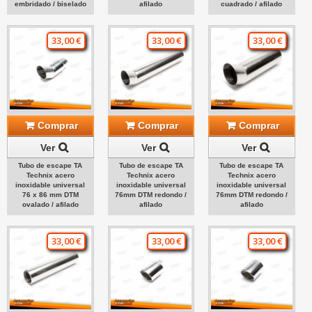
embridado / biselado
afilado
cuadrado / afilado
33,00 €
33,00 €
33,00 €
Comprar
Comprar
Comprar
Ver
Ver
Ver
Tubo de escape TA
Tubo de escape TA
Tubo de escape TA
Technix acero
Technix acero
Technix acero
inoxidable universal
inoxidable universal
inoxidable universal
76 x 86 mm DTM
76mm DTM redondo /
76mm DTM redondo /
ovalado / afilado
afilado
afilado
33,00 €
33,00 €
33,00 €