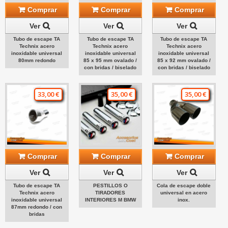
Comprar
Comprar
Comprar
Ver
Ver
Ver
Tubo de escape TA
Tubo de escape TA
Tubo de escape TA
Technix acero
Technix acero
Technix acero
inoxidable universal
inoxidable universal
inoxidable universal
80mm redondo
85 x 95 mm ovalado /
85 x 92 mm ovalado /
con bridas / biselado
con bridas / biselado
33,00 €
35,00 €
35,00 €
Comprar
Comprar
Comprar
Ver
Ver
Ver
Tubo de escape TA
PESTILLOS O
Cola de escape doble
Technix acero
TIRADORES
universal en acero
inoxidable universal
INTERIORES M BMW
inox.
87mm redondo / con
bridas