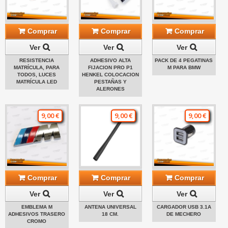
Comprar
Comprar
Comprar
Ver
Ver
Ver
RESISTENCIA
ADHESIVO ALTA
PACK DE 4 PEGATINAS
MATRÍCULA, PARA
FIJACION PRO P1
M PARA BMW
TODOS, LUCES
HENKEL COLOCACION
MATRÍCULA LED
PESTAÑAS Y
ALERONES
9,00 €
9,00 €
9,00 €
Comprar
Comprar
Comprar
Ver
Ver
Ver
EMBLEMA M
ANTENA UNIVERSAL
CARGADOR USB 3.1A
ADHESIVOS TRASERO
18 CM.
DE MECHERO
CROMO