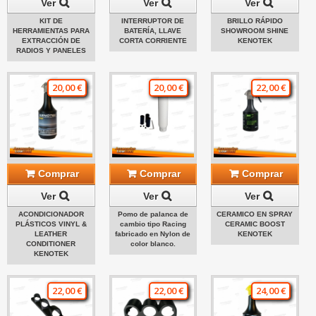
Ver
Ver
Ver
KIT DE
INTERRUPTOR DE
BRILLO RÁPIDO
HERRAMIENTAS PARA
BATERÍA, LLAVE
SHOWROOM SHINE
EXTRACCIÓN DE
CORTA CORRIENTE
KENOTEK
RADIOS Y PANELES
20,00 €
20,00 €
22,00 €
Comprar
Comprar
Comprar
Ver
Ver
Ver
ACONDICIONADOR
Pomo de palanca de
CERAMICO EN SPRAY
PLÁSTICOS VINYL &
cambio tipo Racing
CERAMIC BOOST
LEATHER
fabricado en Nylon de
KENOTEK
CONDITIONER
color blanco.
KENOTEK
22,00 €
22,00 €
24,00 €