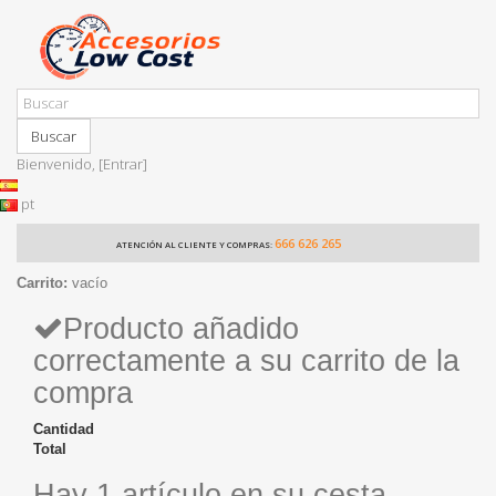
Buscar
Bienvenido,
[Entrar]
pt
666 626 265
ATENCIÓN AL CLIENTE Y COMPRAS:
Carrito:
vacío
Producto añadido
correctamente a su carrito de la
compra
Cantidad
Total
Hay 1 artículo en su cesta.