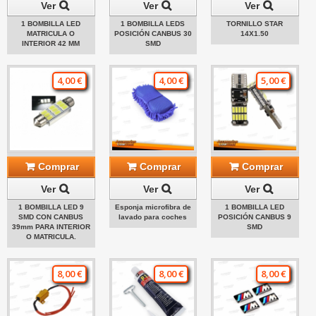
Ver
Ver
Ver
1 BOMBILLA LED
1 BOMBILLA LEDS
TORNILLO STAR
MATRICULA O
POSICIÓN CANBUS 30
14X1.50
INTERIOR 42 MM
SMD
4,00 €
4,00 €
5,00 €
Comprar
Comprar
Comprar
Ver
Ver
Ver
1 BOMBILLA LED 9
Esponja microfibra de
1 BOMBILLA LED
SMD CON CANBUS
lavado para coches
POSICIÓN CANBUS 9
39mm PARA INTERIOR
SMD
O MATRICULA.
8,00 €
8,00 €
8,00 €