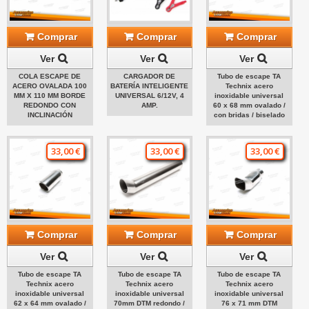
Comprar
Comprar
Comprar
Ver
Ver
Ver
COLA ESCAPE DE
CARGADOR DE
Tubo de escape TA
ACERO OVALADA 100
BATERÍA INTELIGENTE
Technix acero
MM X 110 MM BORDE
UNIVERSAL 6/12V, 4
inoxidable universal
REDONDO CON
AMP.
60 x 68 mm ovalado /
INCLINACIÓN
con bridas / biselado
33,00 €
33,00 €
33,00 €
Comprar
Comprar
Comprar
Ver
Ver
Ver
Tubo de escape TA
Tubo de escape TA
Tubo de escape TA
Technix acero
Technix acero
Technix acero
inoxidable universal
inoxidable universal
inoxidable universal
62 x 64 mm ovalado /
70mm DTM redondo /
76 x 71 mm DTM