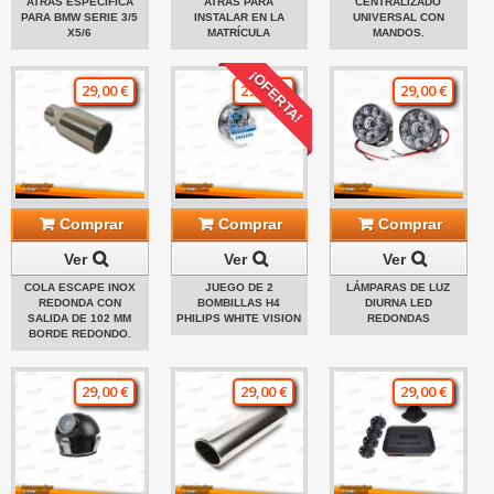
ATRÁS ESPECÍFICA
ATRÁS PARA
CENTRALIZADO
PARA BMW SERIE 3/5
INSTALAR EN LA
UNIVERSAL CON
X5/6
MATRÍCULA
MANDOS.
¡OFERTA!
29,00 €
29,00 €
29,00 €
Comprar
Comprar
Comprar
Ver
Ver
Ver
COLA ESCAPE INOX
JUEGO DE 2
LÁMPARAS DE LUZ
REDONDA CON
BOMBILLAS H4
DIURNA LED
SALIDA DE 102 MM
PHILIPS WHITE VISION
REDONDAS
BORDE REDONDO.
29,00 €
29,00 €
29,00 €