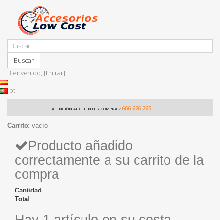
Buscar
Bienvenido,
[Entrar]
pt
666 626 265
ATENCIÓN AL CLIENTE Y COMPRAS:
Carrito:
vacío
Producto añadido
correctamente a su carrito de la
compra
Cantidad
Total
Hay 1 artículo en su cesta.