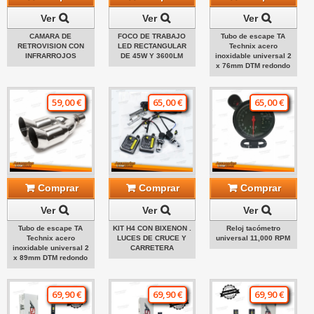
Ver
Ver
Ver
CAMARA DE
FOCO DE TRABAJO
Tubo de escape TA
RETROVISION CON
LED RECTANGULAR
Technix acero
INFRARROJOS
DE 45W Y 3600LM
inoxidable universal 2
x 76mm DTM redondo
59,00 €
65,00 €
65,00 €
Comprar
Comprar
Comprar
Ver
Ver
Ver
Tubo de escape TA
KIT H4 CON BIXENON .
Reloj tacómetro
Technix acero
LUCES DE CRUCE Y
universal 11,000 RPM
inoxidable universal 2
CARRETERA
x 89mm DTM redondo
69,90 €
69,90 €
69,90 €