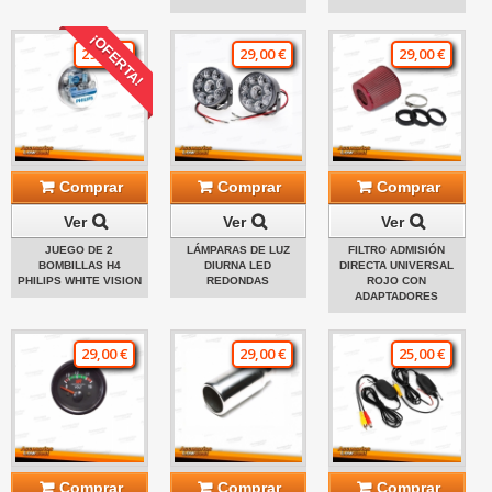
¡OFERTA!
29,00 €
29,00 €
29,00 €
Comprar
Comprar
Comprar
Ver
Ver
Ver
JUEGO DE 2
LÁMPARAS DE LUZ
FILTRO ADMISIÓN
BOMBILLAS H4
DIURNA LED
DIRECTA UNIVERSAL
PHILIPS WHITE VISION
REDONDAS
ROJO CON
ADAPTADORES
29,00 €
29,00 €
25,00 €
Comprar
Comprar
Comprar