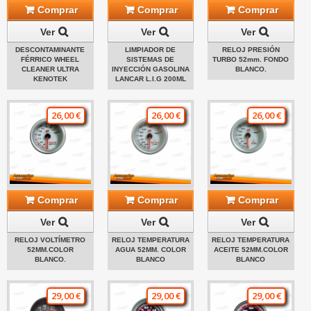
Comprar
Comprar
Comprar
Ver
Ver
Ver
DESCONTAMINANTE
LIMPIADOR DE
RELOJ PRESIÓN
FÉRRICO WHEEL
SISTEMAS DE
TURBO 52mm. FONDO
CLEANER ULTRA
INYECCIÓN GASOLINA
BLANCO.
KENOTEK
LANCAR L.I.G 200ML
26,00 €
26,00 €
26,00 €
Comprar
Comprar
Comprar
Ver
Ver
Ver
RELOJ VOLTÍMETRO
RELOJ TEMPERATURA
RELOJ TEMPERATURA
52MM.COLOR
AGUA 52MM. COLOR
ACEITE 52MM.COLOR
BLANCO.
BLANCO
BLANCO
29,00 €
29,00 €
29,00 €