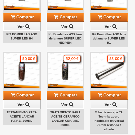
Comprar
Comprar
Comprar
Ver
Ver
Ver
KIT BOMBILLAS ASX
Kit Bombillas ASX faro
Kit Bombillas ASX faro
SUPER LED H4
delantero SUPER LED
delantero SUPER LED
HB3/HB4
H1
50,00 €
52,00 €
53,00 €
Comprar
Comprar
Comprar
Ver
Ver
Ver
TRATAMIENTO PARA
TRATAMIENTO PARA
Tubo de escape TA
ACEITE LANCAR
ACEITE CERÁMICO
Technix acero
P.T.F.E. 200ML
LANCAR CERAMIC
inoxidable universal
200ML
76mm redondo /
afilado