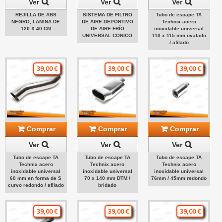
Ver
Ver
Ver
REJILLA DE ABS
SISTEMA DE FILTRO
Tubo de escape TA
NEGRO, LAMINA DE
DE AIRE DEPORTIVO
Technix acero
120 X 40 CM
DE AIRE FRÍO
inoxidable universal
UNIVERSAL CONICO
110 x 115 mm ovalado
/ afilado
39,00 €
39,00 €
39,00 €
Comprar
Comprar
Comprar
Ver
Ver
Ver
Tubo de escape TA
Tubo de escape TA
Tubo de escape TA
Technix acero
Technix acero
Technix acero
inoxidable universal
inoxidable universal
inoxidable universal
60 mm en forma de S
70 x 140 mm DTM /
76mm / 45mm redondo
curvo redondo / afilado
bridado
39,00 €
39,00 €
39,00 €