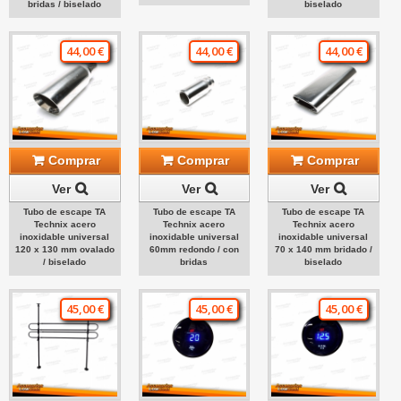
bridas / biselado
biselado
44,00 €
44,00 €
44,00 €
Comprar
Comprar
Comprar
Ver
Ver
Ver
Tubo de escape TA
Tubo de escape TA
Tubo de escape TA
Technix acero
Technix acero
Technix acero
inoxidable universal
inoxidable universal
inoxidable universal
120 x 130 mm ovalado
60mm redondo / con
70 x 140 mm bridado /
/ biselado
bridas
biselado
45,00 €
45,00 €
45,00 €