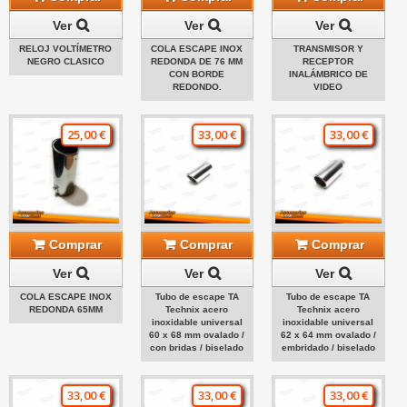
Ver
Ver
Ver
RELOJ VOLTÍMETRO
COLA ESCAPE INOX
TRANSMISOR Y
NEGRO CLASICO
REDONDA DE 76 MM
RECEPTOR
CON BORDE
INALÁMBRICO DE
REDONDO.
VIDEO
25,00 €
33,00 €
33,00 €
Comprar
Comprar
Comprar
Ver
Ver
Ver
COLA ESCAPE INOX
Tubo de escape TA
Tubo de escape TA
REDONDA 65MM
Technix acero
Technix acero
inoxidable universal
inoxidable universal
60 x 68 mm ovalado /
62 x 64 mm ovalado /
con bridas / biselado
embridado / biselado
33,00 €
33,00 €
33,00 €