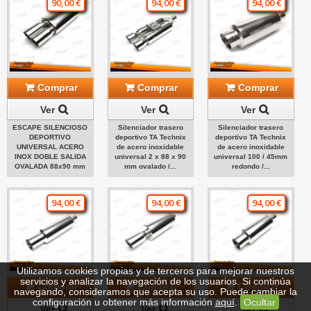
90,00 €
94,00 €
94,00 €
Comprar
Comprar
Comprar
Ver
Ver
Ver
ESCAPE SILENCIOSO
Silenciador trasero
Silenciador trasero
DEPORTIVO
deportivo TA Technix
deportivo TA Technix
UNIVERSAL ACERO
de acero inoxidable
de acero inoxidable
INOX DOBLE SALIDA
universal 2 x 88 x 90
universal 100 / 45mm
OVALADA 88x90 mm
mm ovalado /...
redondo /...
94,00 €
94,00 €
94,00 €
Utilizamos cookies propias y de terceros para mejorar nuestros
servicios y analizar la navegación de los usuarios. Si continúa
Comprar
Comprar
Comprar
navegando, consideramos que acepta su uso. Puede cambiar la
configuración u obtener más información
aquí
.
Ocultar
Ver
Ver
Ver