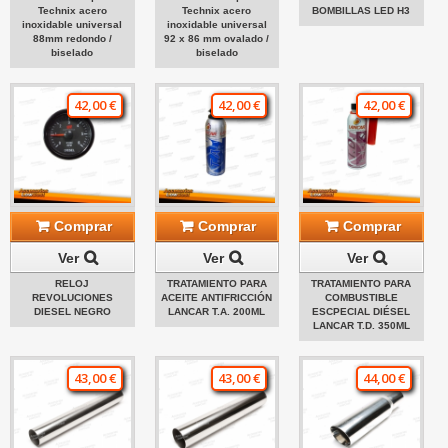
Technix acero
Technix acero
BOMBILLAS LED H3
inoxidable universal
inoxidable universal
88mm redondo /
92 x 86 mm ovalado /
biselado
biselado
42,00 €
42,00 €
42,00 €
Comprar
Comprar
Comprar
Ver
Ver
Ver
RELOJ
TRATAMIENTO PARA
TRATAMIENTO PARA
REVOLUCIONES
ACEITE ANTIFRICCIÓN
COMBUSTIBLE
DIESEL NEGRO
LANCAR T.A. 200ML
ESCPECIAL DIÉSEL
LANCAR T.D. 350ML
43,00 €
43,00 €
44,00 €