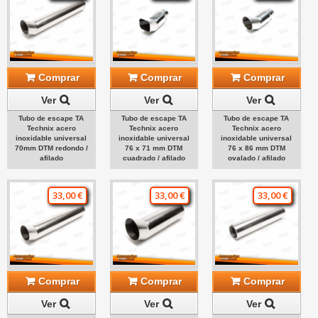
Comprar
Comprar
Comprar
Ver
Ver
Ver
Tubo de escape TA
Tubo de escape TA
Tubo de escape TA
Technix acero
Technix acero
Technix acero
inoxidable universal
inoxidable universal
inoxidable universal
70mm DTM redondo /
76 x 71 mm DTM
76 x 86 mm DTM
afilado
cuadrado / afilado
ovalado / afilado
33,00 €
33,00 €
33,00 €
Comprar
Comprar
Comprar
Ver
Ver
Ver