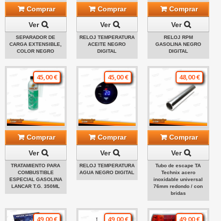
Comprar
Comprar
Comprar
Ver
Ver
Ver
SEPARADOR DE
RELOJ TEMPERATURA
RELOJ RPM
CARGA EXTENSIBLE,
ACEITE NEGRO
GASOLINA NEGRO
COLOR NEGRO
DIGITAL
DIGITAL
45,00 €
45,00 €
48,00 €
Comprar
Comprar
Comprar
Ver
Ver
Ver
TRATAMIENTO PARA
RELOJ TEMPERATURA
Tubo de escape TA
COMBUSTIBLE
AGUA NEGRO DIGITAL
Technix acero
ESPECIAL GASOLINA
inoxidable universal
LANCAR T.G. 350ML
76mm redondo / con
bridas
49,00 €
49,00 €
49,00 €