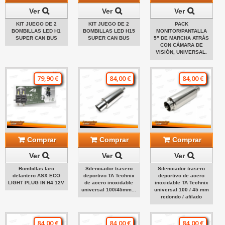
Ver
Ver
Ver
KIT JUEGO DE 2
KIT JUEGO DE 2
PACK
BOMBILLAS LED H1
BOMBILLAS LED H15
MONITOR/PANTALLA
SUPER CAN BUS
SUPER CAN BUS
5" DE MARCHA ATRÁS
CON CÁMARA DE
VISIÓN, UNIVERSAL.
79,90 €
84,00 €
84,00 €
Comprar
Comprar
Comprar
Ver
Ver
Ver
Bombillas faro
Silenciador trasero
Silenciador trasero
delantero ASX ECO
deportivo TA Technix
deportivo de acero
LIGHT PLUG IN H4 12V
de acero inoxidable
inoxidable TA Technix
universal 100/45mm...
universal 100 / 45 mm
redondo / afilado
84,00 €
84,00 €
84,00 €