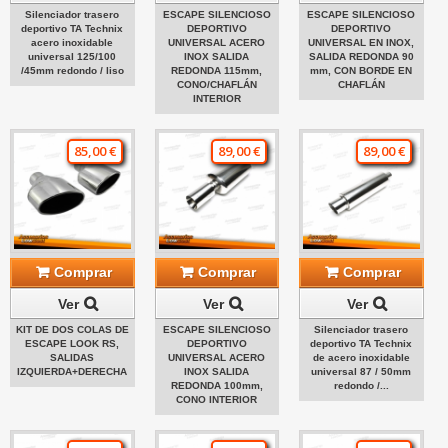
Silenciador trasero
ESCAPE SILENCIOSO
ESCAPE SILENCIOSO
deportivo TA Technix
DEPORTIVO
DEPORTIVO
acero inoxidable
UNIVERSAL ACERO
UNIVERSAL EN INOX,
universal 125/100
INOX SALIDA
SALIDA REDONDA 90
/45mm redondo / liso
REDONDA 115mm,
mm, CON BORDE EN
CONO/CHAFLÁN
CHAFLÁN
INTERIOR
85,00 €
89,00 €
89,00 €
Comprar
Comprar
Comprar
Ver
Ver
Ver
KIT DE DOS COLAS DE
ESCAPE SILENCIOSO
Silenciador trasero
ESCAPE LOOK RS,
DEPORTIVO
deportivo TA Technix
SALIDAS
UNIVERSAL ACERO
de acero inoxidable
IZQUIERDA+DERECHA
INOX SALIDA
universal 87 / 50mm
REDONDA 100mm,
redondo /...
CONO INTERIOR