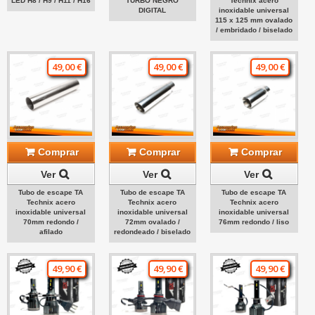
LED H8 / H9 / H11 / H16
TURBO NEGRO
Technix acero
DIGITAL
inoxidable universal
115 x 125 mm ovalado
/ embridado / biselado
49,00 €
49,00 €
49,00 €
Comprar
Comprar
Comprar
Ver
Ver
Ver
Tubo de escape TA
Tubo de escape TA
Tubo de escape TA
Technix acero
Technix acero
Technix acero
inoxidable universal
inoxidable universal
inoxidable universal
70mm redondo /
72mm ovalado /
76mm redondo / liso
afilado
redondeado / biselado
49,90 €
49,90 €
49,90 €