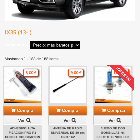
IX35 (13- )
Ordenar por
Mostrando 1 - 188 de 188 items
¡OFERTA!
8,00 €
9,00 €
12,00 €
Comprar
Comprar
Comprar
Ver
Ver
Ver
ADHESIVO ALTA
ANTENA DE RADIO
JUEGO DE DOS
FIJACION PRO P1
UNIVERSAL DE 40 cm
BOMBILLAS H4
HENKEL COLOCACION
TIPO 16V
EFECTO XENON. LUZ