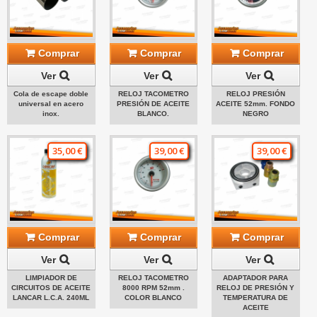
Comprar
Comprar
Comprar
Ver
Ver
Ver
Cola de escape doble
RELOJ TACOMETRO
RELOJ PRESIÓN
universal en acero
PRESIÓN DE ACEITE
ACEITE 52mm. FONDO
inox.
BLANCO.
NEGRO
35,00 €
39,00 €
39,00 €
Comprar
Comprar
Comprar
Ver
Ver
Ver
LIMPIADOR DE
RELOJ TACOMETRO
ADAPTADOR PARA
CIRCUITOS DE ACEITE
8000 RPM 52mm .
RELOJ DE PRESIÓN Y
LANCAR L.C.A. 240ML
COLOR BLANCO
TEMPERATURA DE
ACEITE