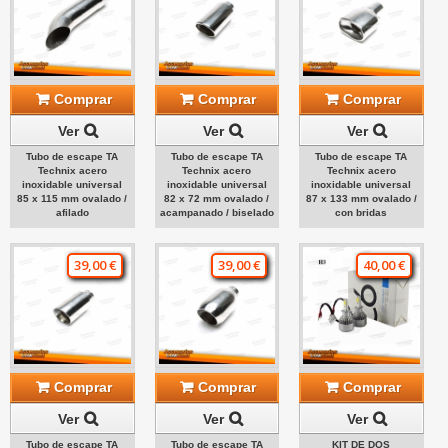
Comprar
Comprar
Comprar
Ver
Ver
Ver
Tubo de escape TA
Tubo de escape TA
Tubo de escape TA
Technix acero
Technix acero
Technix acero
inoxidable universal
inoxidable universal
inoxidable universal
85 x 115 mm ovalado /
82 x 72 mm ovalado /
87 x 133 mm ovalado /
afilado
acampanado / biselado
con bridas
39,00 €
39,00 €
40,00 €
Comprar
Comprar
Comprar
Ver
Ver
Ver
Tubo de escape TA
Tubo de escape TA
KIT DE DOS