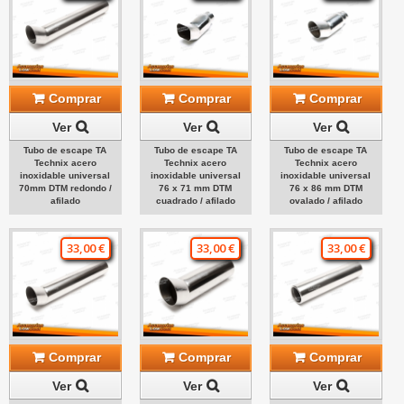
Comprar
Comprar
Comprar
Ver
Ver
Ver
Tubo de escape TA
Tubo de escape TA
Tubo de escape TA
Technix acero
Technix acero
Technix acero
inoxidable universal
inoxidable universal
inoxidable universal
70mm DTM redondo /
76 x 71 mm DTM
76 x 86 mm DTM
afilado
cuadrado / afilado
ovalado / afilado
33,00 €
33,00 €
33,00 €
Comprar
Comprar
Comprar
Ver
Ver
Ver