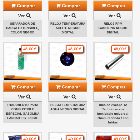
Comprar
Comprar
Comprar
Ver
Ver
Ver
SEPARADOR DE
RELOJ TEMPERATURA
RELOJ RPM
CARGA EXTENSIBLE,
ACEITE NEGRO
GASOLINA NEGRO
COLOR NEGRO
DIGITAL
DIGITAL
45,00 €
45,00 €
48,00 €
Comprar
Comprar
Comprar
Ver
Ver
Ver
TRATAMIENTO PARA
RELOJ TEMPERATURA
Tubo de escape TA
COMBUSTIBLE
AGUA NEGRO DIGITAL
Technix acero
ESPECIAL GASOLINA
inoxidable universal
LANCAR T.G. 350ML
76mm redondo / con
bridas
49,00 €
49,00 €
49,00 €