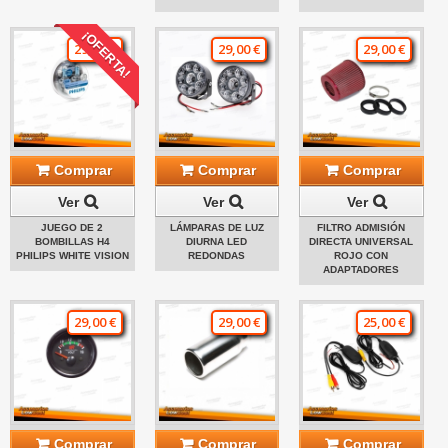
¡OFERTA!
29,00 €
29,00 €
29,00 €
Comprar
Comprar
Comprar
Ver
Ver
Ver
JUEGO DE 2
LÁMPARAS DE LUZ
FILTRO ADMISIÓN
BOMBILLAS H4
DIURNA LED
DIRECTA UNIVERSAL
PHILIPS WHITE VISION
REDONDAS
ROJO CON
ADAPTADORES
29,00 €
29,00 €
25,00 €
Comprar
Comprar
Comprar