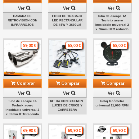
Ver
Ver
Ver
CAMARA DE
FOCO DE TRABAJO
Tubo de escape TA
RETROVISION CON
LED RECTANGULAR
Technix acero
INFRARROJOS
DE 45W Y 3600LM
inoxidable universal 2
x 76mm DTM redondo
59,00 €
65,00 €
65,00 €
Comprar
Comprar
Comprar
Ver
Ver
Ver
Tubo de escape TA
KIT H4 CON BIXENON .
Reloj tacómetro
Technix acero
LUCES DE CRUCE Y
universal 11,000 RPM
inoxidable universal 2
CARRETERA
x 89mm DTM redondo
69,90 €
69,90 €
69,90 €