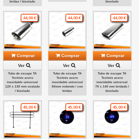
bridas / biselado
biselado
44,00 €
44,00 €
44,00 €
Comprar
Comprar
Comprar
Ver
Ver
Ver
Tubo de escape TA
Tubo de escape TA
Tubo de escape TA
Technix acero
Technix acero
Technix acero
inoxidable universal
inoxidable universal
inoxidable universal
120 x 130 mm ovalado
60mm redondo / con
70 x 140 mm bridado /
/ biselado
bridas
biselado
45,00 €
45,00 €
45,00 €