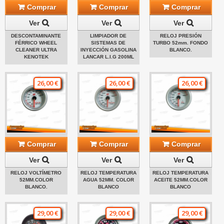
Comprar
Comprar
Comprar
Ver
Ver
Ver
DESCONTAMINANTE
LIMPIADOR DE
RELOJ PRESIÓN
FÉRRICO WHEEL
SISTEMAS DE
TURBO 52mm. FONDO
CLEANER ULTRA
INYECCIÓN GASOLINA
BLANCO.
KENOTEK
LANCAR L.I.G 200ML
26,00 €
26,00 €
26,00 €
Comprar
Comprar
Comprar
Ver
Ver
Ver
RELOJ VOLTÍMETRO
RELOJ TEMPERATURA
RELOJ TEMPERATURA
52MM.COLOR
AGUA 52MM. COLOR
ACEITE 52MM.COLOR
BLANCO.
BLANCO
BLANCO
29,00 €
29,00 €
29,00 €