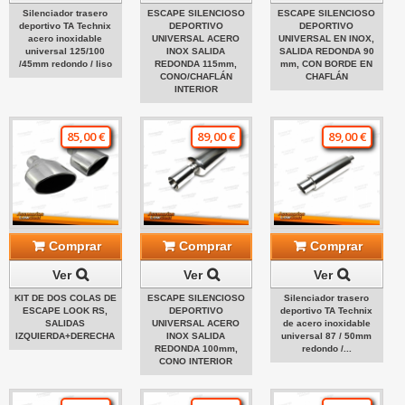
Silenciador trasero
ESCAPE SILENCIOSO
ESCAPE SILENCIOSO
deportivo TA Technix
DEPORTIVO
DEPORTIVO
acero inoxidable
UNIVERSAL ACERO
UNIVERSAL EN INOX,
universal 125/100
INOX SALIDA
SALIDA REDONDA 90
/45mm redondo / liso
REDONDA 115mm,
mm, CON BORDE EN
CONO/CHAFLÁN
CHAFLÁN
INTERIOR
85,00 €
89,00 €
89,00 €
Comprar
Comprar
Comprar
Ver
Ver
Ver
KIT DE DOS COLAS DE
ESCAPE SILENCIOSO
Silenciador trasero
ESCAPE LOOK RS,
DEPORTIVO
deportivo TA Technix
SALIDAS
UNIVERSAL ACERO
de acero inoxidable
IZQUIERDA+DERECHA
INOX SALIDA
universal 87 / 50mm
REDONDA 100mm,
redondo /...
CONO INTERIOR