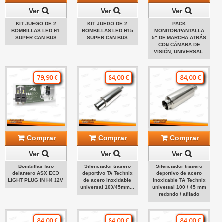
Ver
Ver
Ver
KIT JUEGO DE 2
KIT JUEGO DE 2
PACK
BOMBILLAS LED H1
BOMBILLAS LED H15
MONITOR/PANTALLA
SUPER CAN BUS
SUPER CAN BUS
5" DE MARCHA ATRÁS
CON CÁMARA DE
VISIÓN, UNIVERSAL.
79,90 €
84,00 €
84,00 €
Comprar
Comprar
Comprar
Ver
Ver
Ver
Bombillas faro
Silenciador trasero
Silenciador trasero
delantero ASX ECO
deportivo TA Technix
deportivo de acero
LIGHT PLUG IN H4 12V
de acero inoxidable
inoxidable TA Technix
universal 100/45mm...
universal 100 / 45 mm
redondo / afilado
84,00 €
84,00 €
84,00 €