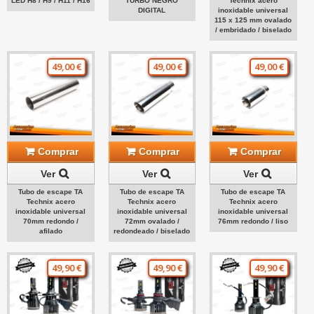
LED H8 / H9 / H11 / H16
TURBO NEGRO
Technix acero
DIGITAL
inoxidable universal
115 x 125 mm ovalado
/ embridado / biselado
49,00 €
49,00 €
49,00 €
Comprar
Comprar
Comprar
Ver
Ver
Ver
Tubo de escape TA
Tubo de escape TA
Tubo de escape TA
Technix acero
Technix acero
Technix acero
inoxidable universal
inoxidable universal
inoxidable universal
70mm redondo /
72mm ovalado /
76mm redondo / liso
afilado
redondeado / biselado
49,90 €
49,90 €
49,90 €