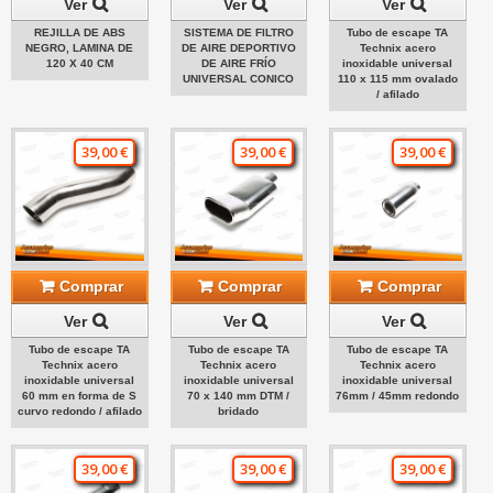
Ver
Ver
Ver
REJILLA DE ABS
SISTEMA DE FILTRO
Tubo de escape TA
NEGRO, LAMINA DE
DE AIRE DEPORTIVO
Technix acero
120 X 40 CM
DE AIRE FRÍO
inoxidable universal
UNIVERSAL CONICO
110 x 115 mm ovalado
/ afilado
39,00 €
39,00 €
39,00 €
Comprar
Comprar
Comprar
Ver
Ver
Ver
Tubo de escape TA
Tubo de escape TA
Tubo de escape TA
Technix acero
Technix acero
Technix acero
inoxidable universal
inoxidable universal
inoxidable universal
60 mm en forma de S
70 x 140 mm DTM /
76mm / 45mm redondo
curvo redondo / afilado
bridado
39,00 €
39,00 €
39,00 €