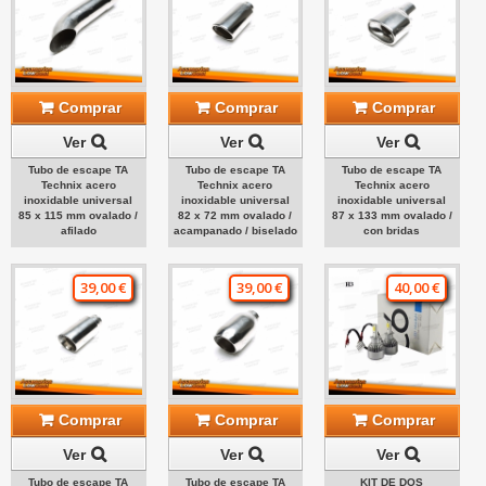
Comprar
Comprar
Comprar
Ver
Ver
Ver
Tubo de escape TA
Tubo de escape TA
Tubo de escape TA
Technix acero
Technix acero
Technix acero
inoxidable universal
inoxidable universal
inoxidable universal
85 x 115 mm ovalado /
82 x 72 mm ovalado /
87 x 133 mm ovalado /
afilado
acampanado / biselado
con bridas
39,00 €
39,00 €
40,00 €
Comprar
Comprar
Comprar
Ver
Ver
Ver
Tubo de escape TA
Tubo de escape TA
KIT DE DOS