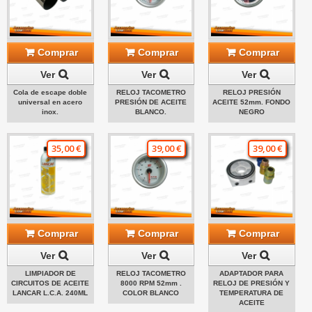
Comprar
Comprar
Comprar
Ver
Ver
Ver
Cola de escape doble
RELOJ TACOMETRO
RELOJ PRESIÓN
universal en acero
PRESIÓN DE ACEITE
ACEITE 52mm. FONDO
inox.
BLANCO.
NEGRO
35,00 €
39,00 €
39,00 €
Comprar
Comprar
Comprar
Ver
Ver
Ver
LIMPIADOR DE
RELOJ TACOMETRO
ADAPTADOR PARA
CIRCUITOS DE ACEITE
8000 RPM 52mm .
RELOJ DE PRESIÓN Y
LANCAR L.C.A. 240ML
COLOR BLANCO
TEMPERATURA DE
ACEITE