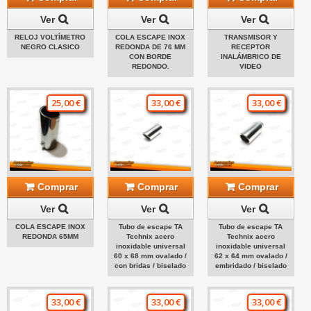
Ver
Ver
Ver
RELOJ VOLTÍMETRO
COLA ESCAPE INOX
TRANSMISOR Y
NEGRO CLASICO
REDONDA DE 76 MM
RECEPTOR
CON BORDE
INALÁMBRICO DE
REDONDO.
VIDEO
25,00 €
33,00 €
33,00 €
Comprar
Comprar
Comprar
Ver
Ver
Ver
COLA ESCAPE INOX
Tubo de escape TA
Tubo de escape TA
REDONDA 65MM
Technix acero
Technix acero
inoxidable universal
inoxidable universal
60 x 68 mm ovalado /
62 x 64 mm ovalado /
con bridas / biselado
embridado / biselado
33,00 €
33,00 €
33,00 €