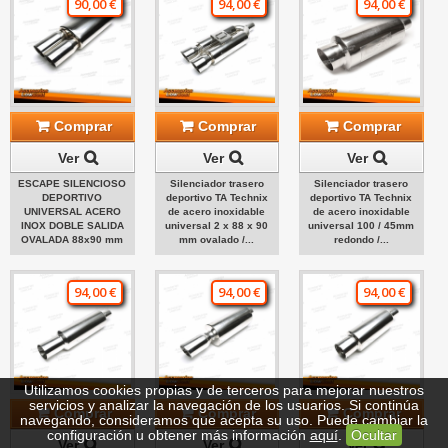
90,00 €
94,00 €
94,00 €
Comprar
Comprar
Comprar
Ver
Ver
Ver
ESCAPE SILENCIOSO
Silenciador trasero
Silenciador trasero
DEPORTIVO
deportivo TA Technix
deportivo TA Technix
UNIVERSAL ACERO
de acero inoxidable
de acero inoxidable
INOX DOBLE SALIDA
universal 2 x 88 x 90
universal 100 / 45mm
OVALADA 88x90 mm
mm ovalado /...
redondo /...
94,00 €
94,00 €
94,00 €
Utilizamos cookies propias y de terceros para mejorar nuestros
servicios y analizar la navegación de los usuarios. Si continúa
Comprar
Comprar
Comprar
navegando, consideramos que acepta su uso. Puede cambiar la
configuración u obtener más información
aquí
.
Ocultar
Ver
Ver
Ver