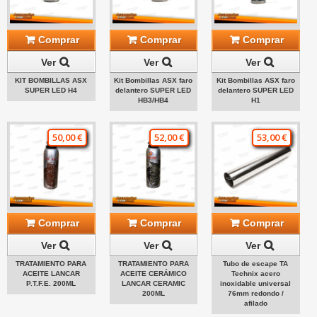
Comprar
Comprar
Comprar
Ver
Ver
Ver
KIT BOMBILLAS ASX
Kit Bombillas ASX faro
Kit Bombillas ASX faro
SUPER LED H4
delantero SUPER LED
delantero SUPER LED
HB3/HB4
H1
50,00 €
52,00 €
53,00 €
Comprar
Comprar
Comprar
Ver
Ver
Ver
TRATAMIENTO PARA
TRATAMIENTO PARA
Tubo de escape TA
ACEITE LANCAR
ACEITE CERÁMICO
Technix acero
P.T.F.E. 200ML
LANCAR CERAMIC
inoxidable universal
200ML
76mm redondo /
afilado