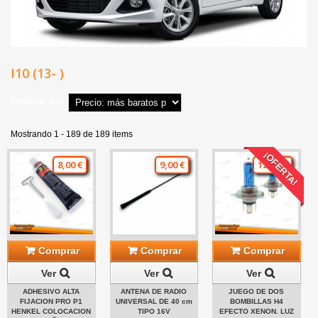
I10 (13- )
Ordenar por
Mostrando 1 - 189 de 189 items
¡OFERTA!
8,00 €
9,00 €
12,00 €
Comprar
Comprar
Comprar
Ver
Ver
Ver
ADHESIVO ALTA
ANTENA DE RADIO
JUEGO DE DOS
FIJACION PRO P1
UNIVERSAL DE 40 cm
BOMBILLAS H4
HENKEL COLOCACION
TIPO 16V
EFECTO XENON. LUZ