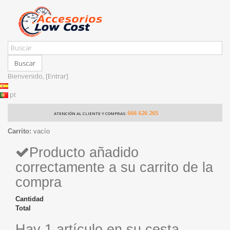
Buscar
Bienvenido,
[Entrar]
pt
666 626 265
ATENCIÓN AL CLIENTE Y COMPRAS:
Carrito:
vacío
Producto añadido
correctamente a su carrito de la
compra
Cantidad
Total
Hay 1 artículo en su cesta.