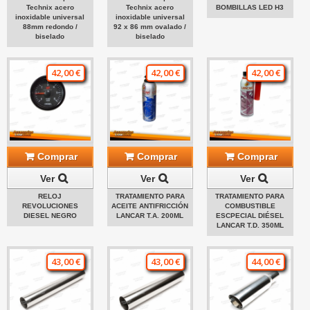
Technix acero
Technix acero
BOMBILLAS LED H3
inoxidable universal
inoxidable universal
88mm redondo /
92 x 86 mm ovalado /
biselado
biselado
42,00 €
42,00 €
42,00 €
Comprar
Comprar
Comprar
Ver
Ver
Ver
RELOJ
TRATAMIENTO PARA
TRATAMIENTO PARA
REVOLUCIONES
ACEITE ANTIFRICCIÓN
COMBUSTIBLE
DIESEL NEGRO
LANCAR T.A. 200ML
ESCPECIAL DIÉSEL
LANCAR T.D. 350ML
43,00 €
43,00 €
44,00 €