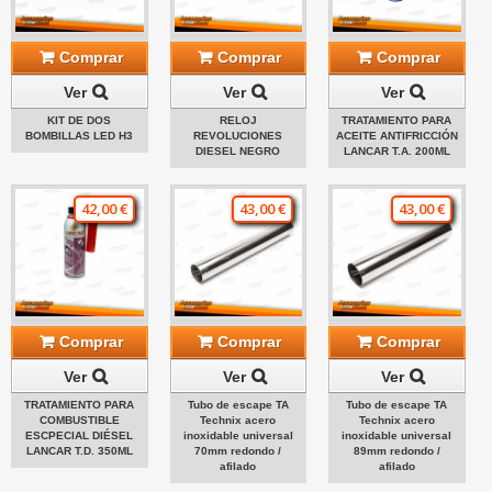
Comprar
Comprar
Comprar
Ver
Ver
Ver
KIT DE DOS
RELOJ
TRATAMIENTO PARA
BOMBILLAS LED H3
REVOLUCIONES
ACEITE ANTIFRICCIÓN
DIESEL NEGRO
LANCAR T.A. 200ML
42,00 €
43,00 €
43,00 €
Comprar
Comprar
Comprar
Ver
Ver
Ver
TRATAMIENTO PARA
Tubo de escape TA
Tubo de escape TA
COMBUSTIBLE
Technix acero
Technix acero
ESCPECIAL DIÉSEL
inoxidable universal
inoxidable universal
LANCAR T.D. 350ML
70mm redondo /
89mm redondo /
afilado
afilado