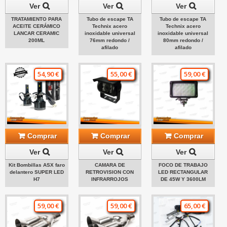
Ver
Ver
Ver
TRATAMIENTO PARA
Tubo de escape TA
Tubo de escape TA
ACEITE CERÁMICO
Technix acero
Technix acero
LANCAR CERAMIC
inoxidable universal
inoxidable universal
200ML
76mm redondo /
80mm redondo /
afilado
afilado
54,90 €
55,00 €
59,00 €
Comprar
Comprar
Comprar
Ver
Ver
Ver
Kit Bombillas ASX faro
CAMARA DE
FOCO DE TRABAJO
delantero SUPER LED
RETROVISION CON
LED RECTANGULAR
H7
INFRARROJOS
DE 45W Y 3600LM
59,00 €
59,00 €
65,00 €