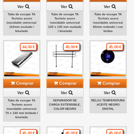
Ver
Ver
Ver
Tubo de escape TA
Tubo de escape TA
Tubo de escape TA
Technix acero
Technix acero
Technix acero
inoxidable universal
inoxidable universal
inoxidable universal
110mm ovalado /
120 x 130 mm ovalado
60mm redondo / con
biselado
/ biselado
bridas
44,00 €
45,00 €
45,00 €
Comprar
Comprar
Comprar
Ver
Ver
Ver
Tubo de escape TA
SEPARADOR DE
RELOJ TEMPERATURA
Technix acero
CARGA EXTENSIBLE,
ACEITE NEGRO
inoxidable universal
COLOR NEGRO
DIGITAL
70 x 140 mm bridado /
biselado
45,00 €
45,00 €
45,00 €