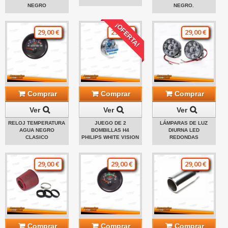
NEGRO
NEGRO.
¡OFERTA!
29,00 €
29,00 €
29,00 €
Comprar
Comprar
Comprar
Ver
Ver
Ver
RELOJ TEMPERATURA
JUEGO DE 2
LÁMPARAS DE LUZ
AGUA NEGRO
BOMBILLAS H4
DIURNA LED
CLASICO
PHILIPS WHITE VISION
REDONDAS
29,00 €
29,00 €
29,00 €
Comprar
Comprar
Comprar