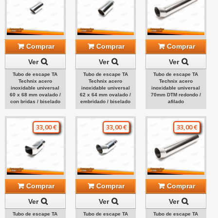
Comprar
Comprar
Comprar
Ver
Ver
Ver
Tubo de escape TA
Tubo de escape TA
Tubo de escape TA
Technix acero
Technix acero
Technix acero
inoxidable universal
inoxidable universal
inoxidable universal
60 x 68 mm ovalado /
62 x 64 mm ovalado /
70mm DTM redondo /
con bridas / biselado
embridado / biselado
afilado
33,00 €
33,00 €
33,00 €
Comprar
Comprar
Comprar
Ver
Ver
Ver
Tubo de escape TA
Tubo de escape TA
Tubo de escape TA