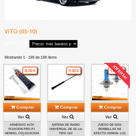
VITO (03-10)
Ordenar por
Mostrando 1 - 186 de 186 items
¡OFERTA!
8,00 €
9,00 €
12,00 €
Comprar
Comprar
Comprar
Ver
Ver
Ver
ADHESIVO ALTA
ANTENA DE RADIO
JUEGO DE DOS
FIJACION PRO P1
UNIVERSAL DE 40 cm
BOMBILLAS H4
HENKEL COLOCACION
TIPO 16V
EFECTO XENON. LUZ