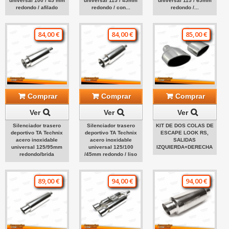
universal 100 / 45 mm
universal 115 / 45mm
universal 115 / 65mm
redondo / afilado
redondo / con...
redondo /...
84,00 €
84,00 €
85,00 €
Comprar
Comprar
Comprar
Ver
Ver
Ver
Silenciador trasero
Silenciador trasero
KIT DE DOS COLAS DE
deportivo TA Technix
deportivo TA Technix
ESCAPE LOOK RS,
acero inoxidable
acero inoxidable
SALIDAS
universal 125/95mm
universal 125/100
IZQUIERDA+DERECHA
redondo/brida
/45mm redondo / liso
89,00 €
94,00 €
94,00 €