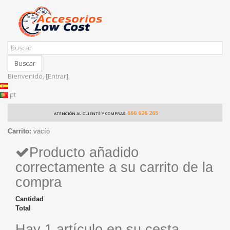
Buscar
Bienvenido,
[Entrar]
pt
666 626 265
ATENCIÓN AL CLIENTE Y COMPRAS:
Carrito:
vacío
Producto añadido
correctamente a su carrito de la
compra
Cantidad
Total
Hay 1 artículo en su cesta.