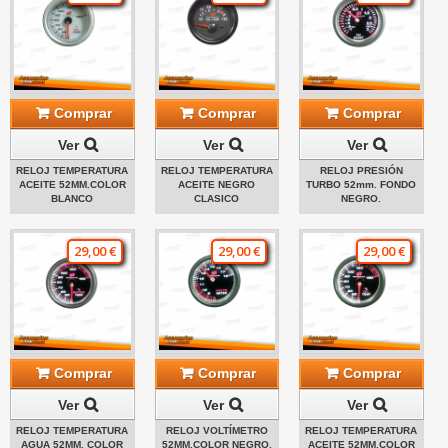
Comprar
Comprar
Comprar
Ver
Ver
Ver
RELOJ TEMPERATURA
RELOJ TEMPERATURA
RELOJ PRESIÓN
ACEITE 52MM.COLOR
ACEITE NEGRO
TURBO 52mm. FONDO
BLANCO
CLASICO
NEGRO.
29,00 €
29,00 €
29,00 €
Comprar
Comprar
Comprar
Ver
Ver
Ver
RELOJ TEMPERATURA
RELOJ VOLTÍMETRO
RELOJ TEMPERATURA
AGUA 52MM. COLOR
52MM.COLOR NEGRO.
ACEITE 52MM.COLOR