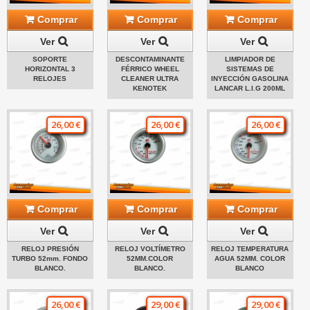
Comprar
Comprar
Comprar
Ver
Ver
Ver
SOPORTE
DESCONTAMINANTE
LIMPIADOR DE
HORIZONTAL 3
FÉRRICO WHEEL
SISTEMAS DE
RELOJES
CLEANER ULTRA
INYECCIÓN GASOLINA
KENOTEK
LANCAR L.I.G 200ML
26,00 €
26,00 €
26,00 €
Comprar
Comprar
Comprar
Ver
Ver
Ver
RELOJ PRESIÓN
RELOJ VOLTÍMETRO
RELOJ TEMPERATURA
TURBO 52mm. FONDO
52MM.COLOR
AGUA 52MM. COLOR
BLANCO.
BLANCO.
BLANCO
26,00 €
29,00 €
29,00 €