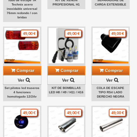
Tubo de escape TA
KIT DE XENON
SEPARADORE DE
Technix acero
PROFESIONAL H1
CARGA EXTENSIBLE
inoxidable universal
76mm redondo / con
bridas
49,00 €
49,00 €
49,00 €
Comprar
Comprar
Comprar
Ver
Ver
Ver
Set pilotos led traseros
KIT DE BOMBILLAS
COLA DE ESCAPE
4 funciones
LED H8 / H9 / H11 / H16
TIPO RS4 LADO
homologado 12/24v
DERECHO NEGRA
49,00 €
49,00 €
49,00 €