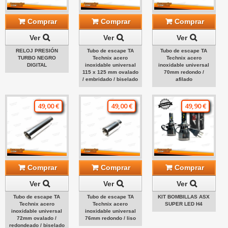
Comprar
Comprar
Comprar
Ver
Ver
Ver
RELOJ PRESIÓN
Tubo de escape TA
Tubo de escape TA
TURBO NEGRO
Technix acero
Technix acero
DIGITAL
inoxidable universal
inoxidable universal
115 x 125 mm ovalado
70mm redondo /
/ embridado / biselado
afilado
49,00 €
49,00 €
49,90 €
Comprar
Comprar
Comprar
Ver
Ver
Ver
Tubo de escape TA
Tubo de escape TA
KIT BOMBILLAS ASX
Technix acero
Technix acero
SUPER LED H4
inoxidable universal
inoxidable universal
72mm ovalado /
76mm redondo / liso
redondeado / biselado