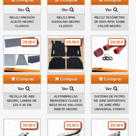
Ver
Ver
Ver
RELOJ PRESIÓN
RELOJ RPM
RELOJ TACÓMETRO
ACEITE NEGRO
GASOLINA NEGRO
DE 8000 RPM, 52MM.
CLASICO
CLASICO
COLOR NEGRO.
39,00 €
39,00 €
39,00 €
Comprar
Comprar
Comprar
Ver
Ver
Ver
REJILLA DE ABS
ALFOMBRILLAS
SISTEMA DE FILTRO
NEGRO, LAMINA DE
MERCEDES CLASE E
DE AIRE DEPORTIVO
120 X 40 CM
W210 95-02 SIN LOGO
DE AIRE FRÍO
RIBETE NEGRO
UNIVERSAL CONICO
39,00 €
39,00 €
39,00 €