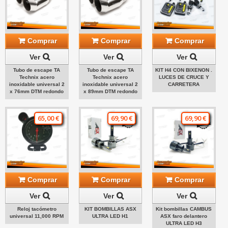
Comprar
Comprar
Comprar
Ver
Ver
Ver
Tubo de escape TA
Tubo de escape TA
KIT H4 CON BIXENON .
Technix acero
Technix acero
LUCES DE CRUCE Y
inoxidable universal 2
inoxidable universal 2
CARRETERA
x 76mm DTM redondo
x 89mm DTM redondo
65,00 €
69,90 €
69,90 €
Comprar
Comprar
Comprar
Ver
Ver
Ver
Reloj tacómetro
KIT BOMBILLAS ASX
Kit bombillas CAMBUS
universal 11,000 RPM
ULTRA LED H1
ASX faro delantero
ULTRA LED H3