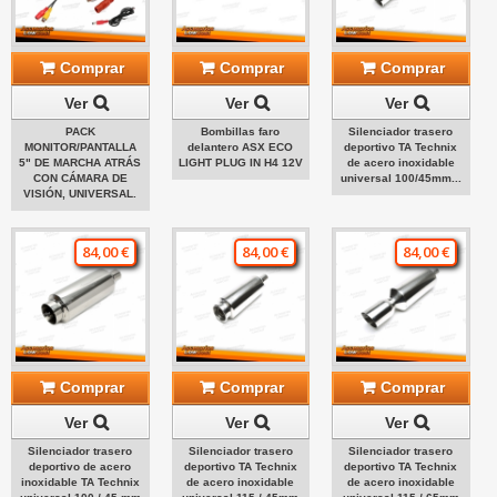
Comprar
Comprar
Comprar
Ver
Ver
Ver
PACK
Bombillas faro
Silenciador trasero
MONITOR/PANTALLA
delantero ASX ECO
deportivo TA Technix
5" DE MARCHA ATRÁS
LIGHT PLUG IN H4 12V
de acero inoxidable
CON CÁMARA DE
universal 100/45mm...
VISIÓN, UNIVERSAL.
84,00 €
84,00 €
84,00 €
Comprar
Comprar
Comprar
Ver
Ver
Ver
Silenciador trasero
Silenciador trasero
Silenciador trasero
deportivo de acero
deportivo TA Technix
deportivo TA Technix
inoxidable TA Technix
de acero inoxidable
de acero inoxidable