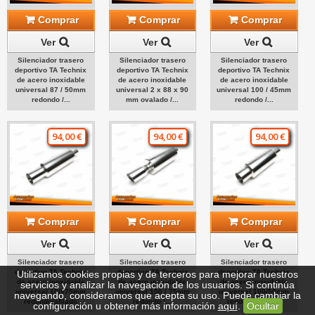
Comprar
Comprar
Comprar
Ver
Ver
Ver
Silenciador trasero
Silenciador trasero
Silenciador trasero
deportivo TA Technix
deportivo TA Technix
deportivo TA Technix
de acero inoxidable
de acero inoxidable
de acero inoxidable
universal 87 / 50mm
universal 2 x 88 x 90
universal 100 / 45mm
redondo /...
mm ovalado /...
redondo /...
94,00 €
94,00 €
94,00 €
Comprar
Comprar
Comprar
Ver
Ver
Ver
Silenciador trasero
Silenciador trasero
Silenciador trasero
deportivo TA Technix
deportivo TA Technix
deportivo TA Technix
Utilizamos cookies propias y de terceros para mejorar nuestros
de acero inoxidable
de acero inoxidable
de acero inoxidable
servicios y analizar la navegación de los usuarios. Si continúa
universal 100/75mm
universal 100 / 75mm
universal 100/50mm
navegando, consideramos que acepta su uso. Puede cambiar la
redondo/afilado
redondo /...
redondo/afilado
configuración u obtener más información
aquí
.
Ocultar