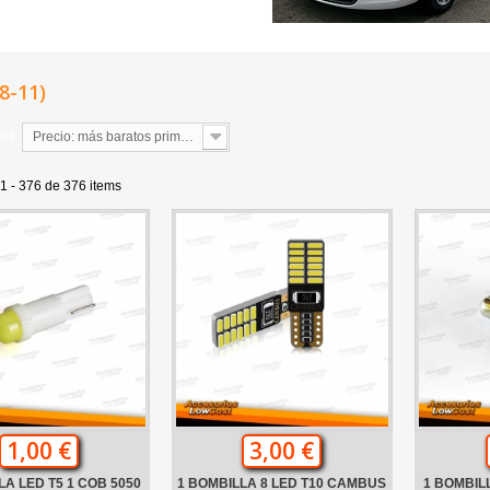
8-11)
por
Precio: más baratos primero
1 - 376 de 376 items
1,00 €
3,00 €
LA LED T5 1 COB 5050
1 BOMBILLA 8 LED T10 CAMBUS
1 BOMBIL