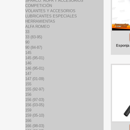
SPARCO: ROPA Y ACCESORIOS
COMPETICIÓN
VOLANTES Y ACCESORIOS
LUBRICANTES ESPECIALES
HERRAMIENTAS
ALFA ROMEO
33
33 (83-95)
90
Esponja 
90 (84-87)
145
145 (95-01)
146
146 (95-01)
147
147 (01-09)
155
155 (92-97)
156
156 (97-03)
156 (03-05)
159
159 (05-10)
166
166 (98-03)