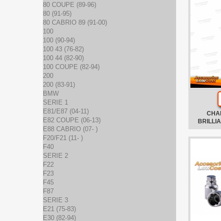
80 COUPE (89-96)
80 (91-95)
80 CABRIO 89 (91-00)
100
100 (90-94)
100 43 (76-82)
100 44 (82-90)
100 COUPE (82-94)
200
200 (83-91)
BMW
SERIE 1
E81/E87 (04-11)
CHA
E82 COUPE (06-13)
BRILLI
E88 CABRIO (07- )
F20/F21 (11- )
F40
SERIE 2
F22
F23
F45
F87
SERIE 3
E21 (75-83)
E30 (82-94)