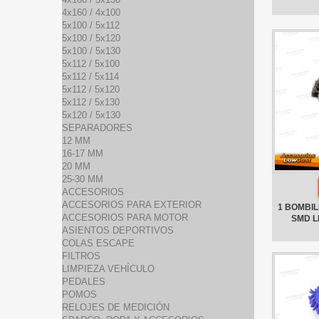
4x160 / 4x100
5x100 / 5x112
5x100 / 5x120
5x100 / 5x130
5x112 / 5x100
5x112 / 5x114
5x112 / 5x120
5x112 / 5x130
5x120 / 5x130
SEPARADORES
12 MM
16-17 MM
20 MM
25-30 MM
ACCESORIOS
ACCESORIOS PARA EXTERIOR
1 BOMBILL
ACCESORIOS PARA MOTOR
SMD L
ASIENTOS DEPORTIVOS
COLAS ESCAPE
FILTROS
LIMPIEZA VEHÍCULO
PEDALES
POMOS
RELOJES DE MEDICIÓN