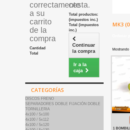
correctamente
cesta.
a su
Total productos:
carrito
(impuestos inc.)
MK3 (0
Total (impuestos
de la
inc.)
Ordenar 
compra
Continuar
Cantidad
Mostrando 
la compra
Total
Ir a la
caja
CATEGORÍAS
DISCOS FRENO
SEPARADORES DOBLE FIJACIÓN DOBLE
TORNILLERIA
4x100 / 5x100
4x100 / 5x112
4x100 / 5x120
1 BOMBIL
4x100 / 5x130