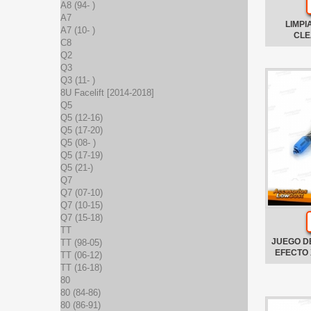
A8 (94- )
A7
LIMPI
A7 (10- )
CLE
C8
Q2
Q3
Q3 (11- )
8U Facelift [2014-2018]
Q5
Q5 (12-16)
Q5 (17-20)
Q5 (08- )
Q5 (17-19)
Q5 (21-)
Q7
Q7 (07-10)
Q7 (10-15)
Q7 (15-18)
TT
JUEGO D
TT (98-05)
EFECTO
TT (06-12)
TT (16-18)
80
80 (84-86)
80 (86-91)