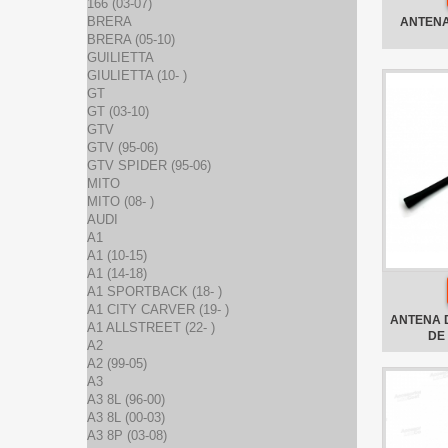
166 (03-07)
BRERA
ANTENA
BRERA (05-10)
GUILIETTA
GIULIETTA (10- )
GT
GT (03-10)
GTV
GTV (95-06)
GTV SPIDER (95-06)
MITO
MITO (08- )
AUDI
A1
A1 (10-15)
A1 (14-18)
A1 SPORTBACK (18- )
A1 CITY CARVER (19- )
ANTENA 
A1 ALLSTREET (22- )
DE 
A2
A2 (99-05)
A3
A3 8L (96-00)
A3 8L (00-03)
A3 8P (03-08)