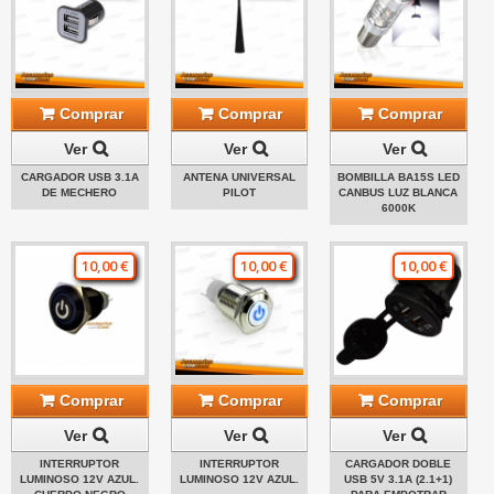
Comprar
Comprar
Comprar
Ver
Ver
Ver
CARGADOR USB 3.1A
ANTENA UNIVERSAL
BOMBILLA BA15S LED
DE MECHERO
PILOT
CANBUS LUZ BLANCA
6000K
10,00 €
10,00 €
10,00 €
Comprar
Comprar
Comprar
Ver
Ver
Ver
INTERRUPTOR
INTERRUPTOR
CARGADOR DOBLE
LUMINOSO 12V AZUL.
LUMINOSO 12V AZUL.
USB 5V 3.1A (2.1+1)