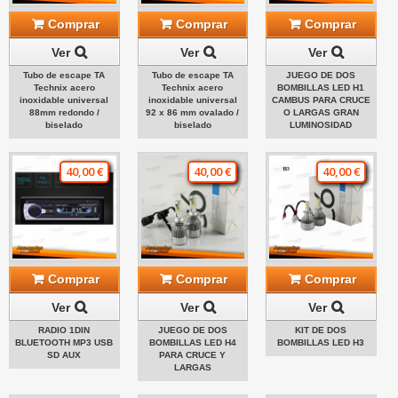
Comprar
Comprar
Comprar
Ver
Ver
Ver
Tubo de escape TA
Tubo de escape TA
JUEGO DE DOS
Technix acero
Technix acero
BOMBILLAS LED H1
inoxidable universal
inoxidable universal
CAMBUS PARA CRUCE
88mm redondo /
92 x 86 mm ovalado /
O LARGAS GRAN
biselado
biselado
LUMINOSIDAD
40,00 €
40,00 €
40,00 €
Comprar
Comprar
Comprar
Ver
Ver
Ver
RADIO 1DIN
JUEGO DE DOS
KIT DE DOS
BLUETOOTH MP3 USB
BOMBILLAS LED H4
BOMBILLAS LED H3
SD AUX
PARA CRUCE Y
LARGAS