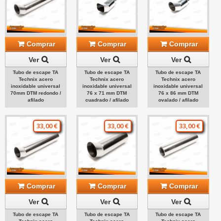
Comprar
Comprar
Comprar
Ver
Ver
Ver
Tubo de escape TA
Tubo de escape TA
Tubo de escape TA
Technix acero
Technix acero
Technix acero
inoxidable universal
inoxidable universal
inoxidable universal
70mm DTM redondo /
76 x 71 mm DTM
76 x 86 mm DTM
afilado
cuadrado / afilado
ovalado / afilado
33,00 €
33,00 €
33,00 €
Comprar
Comprar
Comprar
Ver
Ver
Ver
Tubo de escape TA
Tubo de escape TA
Tubo de escape TA