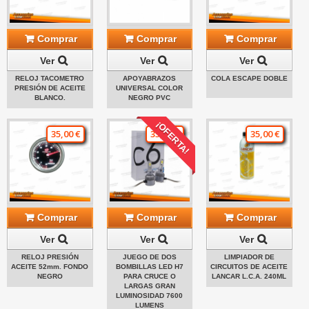
Comprar
Comprar
Comprar
Ver
Ver
Ver
RELOJ TACOMETRO
APOYABRAZOS
COLA ESCAPE DOBLE
PRESIÓN DE ACEITE
UNIVERSAL COLOR
BLANCO.
NEGRO PVC
¡OFERTA!
35,00 €
35,00 €
35,00 €
Comprar
Comprar
Comprar
Ver
Ver
Ver
RELOJ PRESIÓN
JUEGO DE DOS
LIMPIADOR DE
ACEITE 52mm. FONDO
BOMBILLAS LED H7
CIRCUITOS DE ACEITE
NEGRO
PARA CRUCE O
LANCAR L.C.A. 240ML
LARGAS GRAN
LUMINOSIDAD 7600
LUMENS