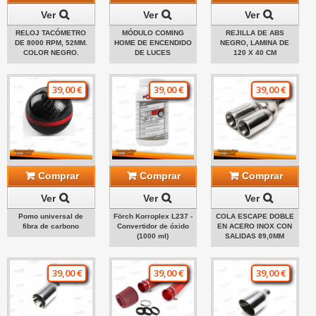
Ver
Ver
Ver
RELOJ TACÓMETRO
MÓDULO COMING
REJILLA DE ABS
DE 8000 RPM, 52MM.
HOME DE ENCENDIDO
NEGRO, LAMINA DE
COLOR NEGRO.
DE LUCES
120 X 40 CM
39,00 €
39,00 €
39,00 €
Comprar
Comprar
Comprar
Ver
Ver
Ver
Pomo universal de
Förch Korroplex L237 -
COLA ESCAPE DOBLE
fibra de carbono
Convertidor de óxido
EN ACERO INOX CON
(1000 ml)
SALIDAS 89,0MM
39,00 €
39,00 €
39,00 €