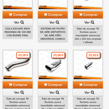
Comprar
Comprar
Comprar
Ver
Ver
Ver
COLA ESCAPE INOX
SISTEMA DE FILTRO
Tubo de escape TA
REDONDA DE 100 MM
DE AIRE DEPORTIVO
Technix acero
CON BORDE FINO.
DE AIRE FRÍO
inoxidable universal
UNIVERSAL CONICO
110 x 115 mm ovalado
/ afilado
39,00 €
39,00 €
39,00 €
Comprar
Comprar
Comprar
Ver
Ver
Ver
Tubo de escape TA
Tubo de escape TA
Tubo de escape TA
Technix acero
Technix acero
Technix acero
inoxidable universal
inoxidable universal
inoxidable universal
60 mm en forma de S
70 x 140 mm DTM /
76mm / 45mm redondo