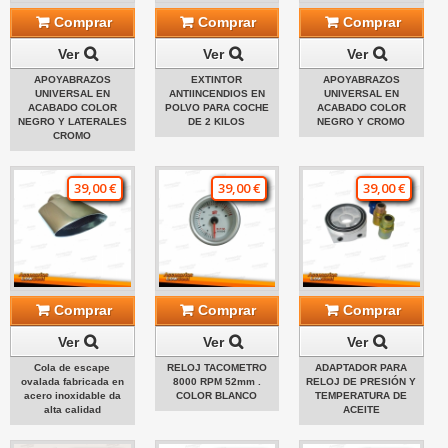
Comprar
Comprar
Comprar
Ver
Ver
Ver
APOYABRAZOS
EXTINTOR
APOYABRAZOS
UNIVERSAL EN
ANTIINCENDIOS EN
UNIVERSAL EN
ACABADO COLOR
POLVO PARA COCHE
ACABADO COLOR
NEGRO Y LATERALES
DE 2 KILOS
NEGRO Y CROMO
CROMO
39,00 €
39,00 €
39,00 €
Comprar
Comprar
Comprar
Ver
Ver
Ver
Cola de escape
RELOJ TACOMETRO
ADAPTADOR PARA
ovalada fabricada en
8000 RPM 52mm .
RELOJ DE PRESIÓN Y
acero inoxidable da
COLOR BLANCO
TEMPERATURA DE
alta calidad
ACEITE