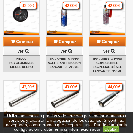
42,00 €
42,00 €
42,00 €
Comprar
Comprar
Comprar
Ver
Ver
Ver
RELOJ
TRATAMIENTO PARA
TRATAMIENTO PARA
REVOLUCIONES
ACEITE ANTIFRICCIÓN
COMBUSTIBLE
DIESEL NEGRO
LANCAR T.A. 200ML
ESCPECIAL DIÉSEL
LANCAR T.D. 350ML
43,00 €
43,00 €
44,00 €
Utilizamos cookies propias y de terceros para mejorar nuestros
servicios y analizar la navegación de los usuarios. Si continúa
Comprar
Comprar
Comprar
navegando, consideramos que acepta su uso. Puede cambiar la
configuración u obtener más información
aquí
.
Ocultar
Ver
Ver
Ver