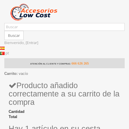
Buscar
Bienvenido,
[Entrar]
pt
666 626 265
ATENCIÓN AL CLIENTE Y COMPRAS:
Carrito:
vacío
Producto añadido
correctamente a su carrito de la
compra
Cantidad
Total
Hay 1 artículo en su cesta.