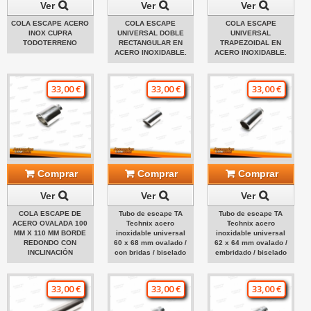
Ver
Ver
Ver
COLA ESCAPE ACERO
COLA ESCAPE
COLA ESCAPE
INOX CUPRA
UNIVERSAL DOBLE
UNIVERSAL
TODOTERRENO
RECTANGULAR EN
TRAPEZOIDAL EN
ACERO INOXIDABLE.
ACERO INOXIDABLE.
33,00 €
33,00 €
33,00 €
Comprar
Comprar
Comprar
Ver
Ver
Ver
COLA ESCAPE DE
Tubo de escape TA
Tubo de escape TA
ACERO OVALADA 100
Technix acero
Technix acero
MM X 110 MM BORDE
inoxidable universal
inoxidable universal
REDONDO CON
60 x 68 mm ovalado /
62 x 64 mm ovalado /
INCLINACIÓN
con bridas / biselado
embridado / biselado
33,00 €
33,00 €
33,00 €