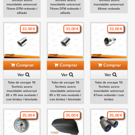
Technix acero
Technix acero
Technix acero
inoxidable universal
inoxidable universal
inoxidable universal
76mm DTM redondo /
76mm DTM redondo /
80mm redondo
afilado
afilado
33,00 €
33,00 €
33,00 €
Comprar
Comprar
Comprar
Ver
Ver
Ver
Tubo de escape TA
Tubo de escape TA
Tubo de escape TA
Technix acero
Technix acero
Technix acero
inoxidable universal
inoxidable universal
inoxidable universal
85 x 95 mm ovalado /
85 x 92 mm ovalado /
87mm redondo / con
con bridas / biselado
con bridas / biselado
bridas
35,00 €
35,00 €
35,00 €