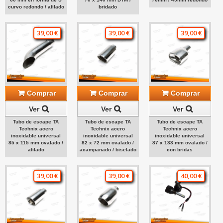
curvo redondo / afilado
bridado
39,00 €
39,00 €
39,00 €
Comprar
Comprar
Comprar
Ver
Ver
Ver
Tubo de escape TA
Tubo de escape TA
Tubo de escape TA
Technix acero
Technix acero
Technix acero
inoxidable universal
inoxidable universal
inoxidable universal
85 x 115 mm ovalado /
82 x 72 mm ovalado /
87 x 133 mm ovalado /
afilado
acampanado / biselado
con bridas
39,00 €
39,00 €
40,00 €