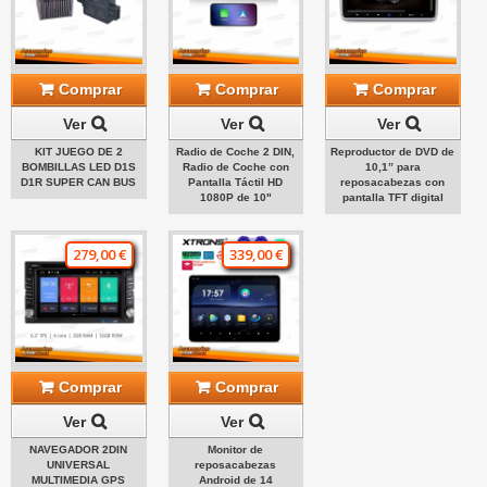
Comprar
Comprar
Comprar
Ver
Ver
Ver
KIT JUEGO DE 2
Radio de Coche 2 DIN,
Reproductor de DVD de
BOMBILLAS LED D1S
Radio de Coche con
10,1” para
D1R SUPER CAN BUS
Pantalla Táctil HD
reposacabezas con
1080P de 10"
pantalla TFT digital
279,00 €
339,00 €
Comprar
Comprar
Ver
Ver
NAVEGADOR 2DIN
Monitor de
UNIVERSAL
reposacabezas
MULTIMEDIA GPS
Android de 14