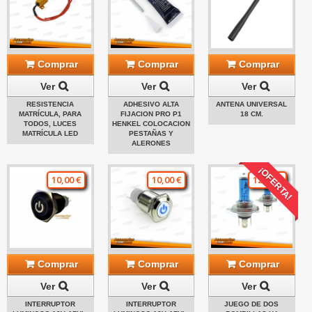
Comprar
Comprar
Comprar
Ver
Ver
Ver
RESISTENCIA
ADHESIVO ALTA
ANTENA UNIVERSAL
MATRÍCULA, PARA
FIJACION PRO P1
18 CM.
TODOS, LUCES
HENKEL COLOCACION
MATRÍCULA LED
PESTAÑAS Y
ALERONES
¡OFERTA!
10,00 €
10,00 €
12,00 €
Comprar
Comprar
Comprar
Ver
Ver
Ver
INTERRUPTOR
INTERRUPTOR
JUEGO DE DOS