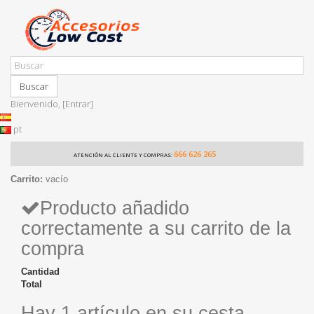
Buscar
Bienvenido,
[Entrar]
pt
666 626 265
ATENCIÓN AL CLIENTE Y COMPRAS:
Carrito:
vacío
Producto añadido
correctamente a su carrito de la
compra
Cantidad
Total
Hay 1 artículo en su cesta.