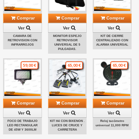
Comprar
Comprar
Comprar
Ver
Ver
Ver
CAMARA DE
MONITOR ESPEJO
KIT DE CIERRE
RETROVISION CON
RETROVISOR
CENTRALIZADO CON
INFRARROJOS
UNIVERSAL DE 5
ALARMA UNIVERSAL
PULGADAS.
59,00 €
65,00 €
65,00 €
Comprar
Comprar
Comprar
Ver
Ver
Ver
FOCO DE TRABAJO
KIT H4 CON BIXENON .
Reloj tacómetro
LED RECTANGULAR
LUCES DE CRUCE Y
universal 11,000 RPM
DE 45W Y 3600LM
CARRETERA