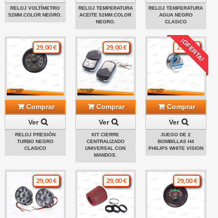
RELOJ VOLTÍMETRO
RELOJ TEMPERATURA
RELOJ TEMPERATURA
52MM.COLOR NEGRO.
ACEITE 52MM.COLOR
AGUA NEGRO
NEGRO.
CLASICO
¡OFERTA!
29,00 €
29,00 €
29,00 €
Comprar
Comprar
Comprar
Ver
Ver
Ver
RELOJ PRESIÓN
KIT CIERRE
JUEGO DE 2
TURBO NEGRO
CENTRALIZADO
BOMBILLAS H4
CLASICO
UNIVERSAL CON
PHILIPS WHITE VISION
MANDOS.
29,00 €
29,00 €
29,00 €