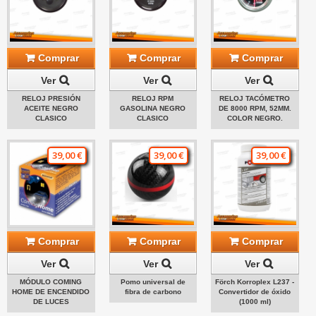
Comprar
Comprar
Comprar
Ver
Ver
Ver
RELOJ PRESIÓN
RELOJ RPM
RELOJ TACÓMETRO
ACEITE NEGRO
GASOLINA NEGRO
DE 8000 RPM, 52MM.
CLASICO
CLASICO
COLOR NEGRO.
39,00 €
39,00 €
39,00 €
Comprar
Comprar
Comprar
Ver
Ver
Ver
MÓDULO COMING
Pomo universal de
Förch Korroplex L237 -
HOME DE ENCENDIDO
fibra de carbono
Convertidor de óxido
DE LUCES
(1000 ml)