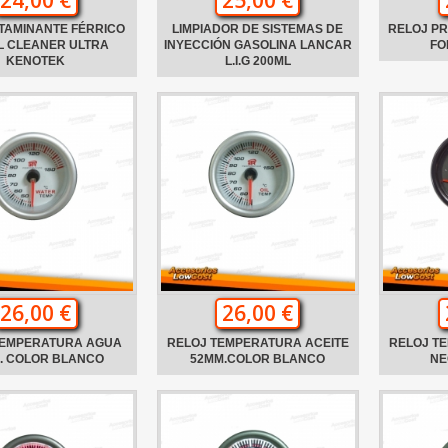
TAMINANTE FÉRRICO
LIMPIADOR DE SISTEMAS DE
RELOJ PR
L CLEANER ULTRA
INYECCIÓN GASOLINA LANCAR
FO
KENOTEK
L.I.G 200ML
26,00 €
26,00 €
TEMPERATURA AGUA
RELOJ TEMPERATURA ACEITE
RELOJ T
. COLOR BLANCO
52MM.COLOR BLANCO
NE