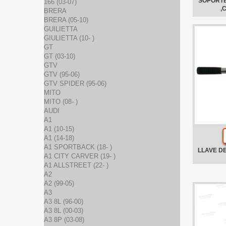
SOPORTE
166 (03-07)
,
BRERA
BRERA (05-10)
GUILIETTA
GIULIETTA (10- )
GT
GT (03-10)
GTV
GTV (95-06)
GTV SPIDER (95-06)
MITO
MITO (08- )
AUDI
A1
A1 (10-15)
A1 (14-18)
A1 SPORTBACK (18- )
LLAVE D
A1 CITY CARVER (19- )
A1 ALLSTREET (22- )
A2
A2 (99-05)
A3
A3 8L (96-00)
A3 8L (00-03)
A3 8P (03-08)