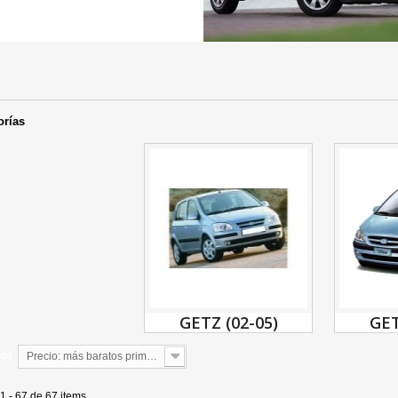
orías
GETZ (02-05)
GET
por
Precio: más baratos primero
1 - 67 de 67 items