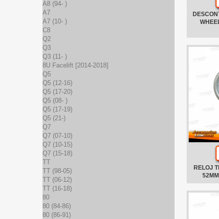
A8 (94- )
A7
DESCON
A7 (10- )
WHEE
C8
Q2
Q3
Q3 (11- )
8U Facelift [2014-2018]
Q5
Q5 (12-16)
Q5 (17-20)
Q5 (08- )
Q5 (17-19)
Q5 (21-)
Q7
Q7 (07-10)
Q7 (10-15)
Q7 (15-18)
TT
RELOJ 
TT (98-05)
52MM
TT (06-12)
TT (16-18)
80
80 (84-86)
80 (86-91)