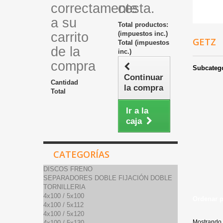
correctamente
cesta.
a su
Total productos:
carrito
(impuestos inc.)
GETZ
Total (impuestos
de la
inc.)
compra
Subcateg
Continuar
Cantidad
la compra
Total
Ir a la
caja
CATEGORÍAS
DISCOS FRENO
SEPARADORES DOBLE FIJACIÓN DOBLE
TORNILLERIA
4x100 / 5x100
Ordenar 
4x100 / 5x112
4x100 / 5x120
Mostrando 
4x100 / 5x130