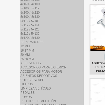
4x160 / 4x100
5x100 / 5x112
5x100 / 5x120
5x100 / 5x130
5x112 / 5x100
5x112 / 5x114
5x112 / 5x120
5x112 / 5x130
5x120 / 5x130
SEPARADORES
12 MM
16-17 MM
20 MM
25-30 MM
ACCESORIOS
ADHESIVO
P1 HE
ACCESORIOS PARA EXTERIOR
PEST
ACCESORIOS PARA MOTOR
ASIENTOS DEPORTIVOS
COLAS ESCAPE
FILTROS
LIMPIEZA VEHÍCULO
PEDALES
POMOS
RELOJES DE MEDICIÓN