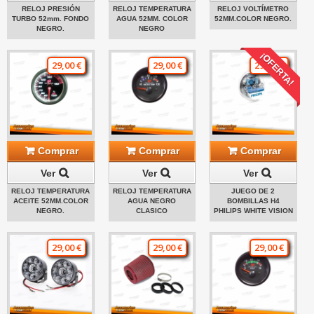
RELOJ PRESIÓN
RELOJ TEMPERATURA
RELOJ VOLTÍMETRO
TURBO 52mm. FONDO
AGUA 52MM. COLOR
52MM.COLOR NEGRO.
NEGRO.
NEGRO
¡OFERTA!
29,00 €
29,00 €
29,00 €
Comprar
Comprar
Comprar
Ver
Ver
Ver
RELOJ TEMPERATURA
RELOJ TEMPERATURA
JUEGO DE 2
ACEITE 52MM.COLOR
AGUA NEGRO
BOMBILLAS H4
NEGRO.
CLASICO
PHILIPS WHITE VISION
29,00 €
29,00 €
29,00 €