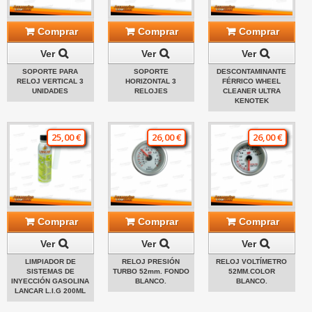
Comprar
Comprar
Comprar
Ver
Ver
Ver
SOPORTE PARA
SOPORTE
DESCONTAMINANTE
RELOJ VERTICAL 3
HORIZONTAL 3
FÉRRICO WHEEL
UNIDADES
RELOJES
CLEANER ULTRA
KENOTEK
25,00 €
26,00 €
26,00 €
Comprar
Comprar
Comprar
Ver
Ver
Ver
LIMPIADOR DE
RELOJ PRESIÓN
RELOJ VOLTÍMETRO
SISTEMAS DE
TURBO 52mm. FONDO
52MM.COLOR
INYECCIÓN GASOLINA
BLANCO.
BLANCO.
LANCAR L.I.G 200ML