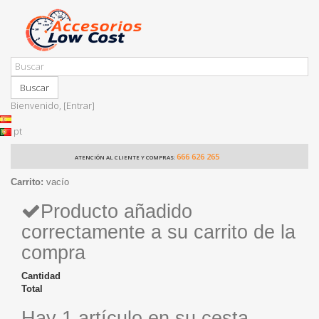
Buscar
Bienvenido,
[Entrar]
pt
666 626 265
ATENCIÓN AL CLIENTE Y COMPRAS:
Carrito:
vacío
Producto añadido
correctamente a su carrito de la
compra
Cantidad
Total
Hay 1 artículo en su cesta.