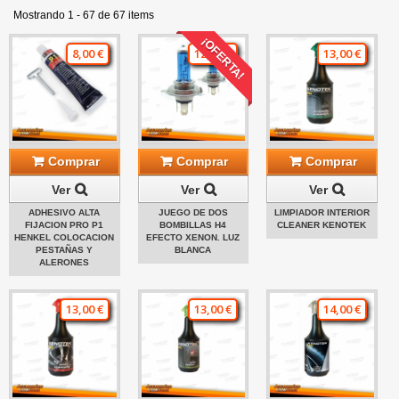
Mostrando 1 - 67 de 67 items
¡OFERTA!
8,00 €
12,00 €
13,00 €
Comprar
Comprar
Comprar
Ver
Ver
Ver
ADHESIVO ALTA
JUEGO DE DOS
LIMPIADOR INTERIOR
FIJACION PRO P1
BOMBILLAS H4
CLEANER KENOTEK
HENKEL COLOCACION
EFECTO XENON. LUZ
PESTAÑAS Y
BLANCA
ALERONES
13,00 €
13,00 €
14,00 €