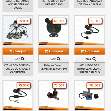
ACEITE CERÁMICO
RETROVISION CON
LED RECTANGULAR
LANCAR CERAMIC
INFRARROJOS
DE 45W Y 3600LM
200ML
65,00 €
65,00 €
75,00 €
Comprar
Comprar
Comprar
Ver
Ver
Ver
KIT H4 CON BIXENON .
Reloj tacómetro
KIT JUEGO DE 2
LUCES DE CRUCE Y
universal 11,000 RPM
BOMBILLAS LED H7
CARRETERA
SUPER CAN BUS
75,00 €
75,00 €
105,00 €