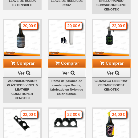
LLAVE DE RUEDA
LLAVE DE RUEDA DE
BRILLO RÁPIDO
EXTENSIBLE
CRUZ
SHOWROOM SHINE
KENOTEK
20,00 €
20,00 €
22,00 €
Comprar
Comprar
Comprar
Ver
Ver
Ver
ACONDICIONADOR
Pomo de palanca de
CERAMICO EN SPRAY
PLÁSTICOS VINYL &
cambio tipo Racing
CERAMIC BOOST
LEATHER
fabricado en Nylon de
KENOTEK
CONDITIONER
color blanco.
KENOTEK
22,00 €
22,00 €
24,00 €