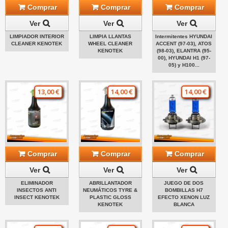
Comprar
Comprar
Comprar
Ver
Ver
Ver
LIMPIADOR INTERIOR
LIMPIA LLANTAS
Intermitentes HYUNDAI
CLEANER KENOTEK
WHEEL CLEANER
ACCENT (97-03), ATOS
KENOTEK
(98-03), ELANTRA (95-
00), HYUNDAI H1 (97-
05) y H100...
13,00 €
14,00 €
14,00 €
Comprar
Comprar
Comprar
Ver
Ver
Ver
ELIMINADOR
ABRILLANTADOR
JUEGO DE DOS
INSECTOS ANTI
NEUMÁTICOS TYRE &
BOMBILLAS H7
INSECT KENOTEK
PLASTIC GLOSS
EFECTO XENON LUZ
KENOTEK
BLANCA