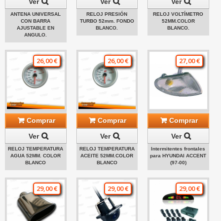
Ver
Ver
Ver
ANTENA UNIVERSAL
RELOJ PRESIÓN
RELOJ VOLTÍMETRO
CON BARRA
TURBO 52mm. FONDO
52MM.COLOR
AJUSTABLE EN
BLANCO.
BLANCO.
ANGULO.
26,00 €
26,00 €
27,00 €
Comprar
Comprar
Comprar
Ver
Ver
Ver
RELOJ TEMPERATURA
RELOJ TEMPERATURA
Intermitentes frontales
AGUA 52MM. COLOR
ACEITE 52MM.COLOR
para HYUNDAI ACCENT
BLANCO
BLANCO
(97-00)
29,00 €
29,00 €
29,00 €