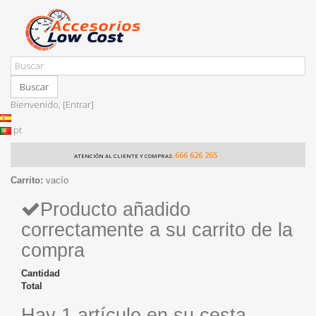
Buscar
Bienvenido,
[Entrar]
pt
666 626 265
ATENCIÓN AL CLIENTE Y COMPRAS:
Carrito:
vacío
Producto añadido
correctamente a su carrito de la
compra
Cantidad
Total
Hay 1 artículo en su cesta.