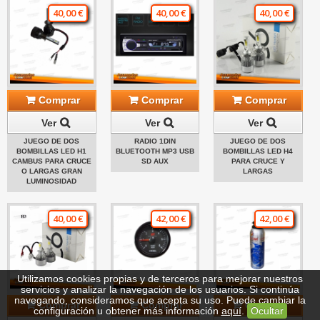
40,00 €
40,00 €
40,00 €
Comprar
Comprar
Comprar
Ver
Ver
Ver
JUEGO DE DOS
RADIO 1DIN
JUEGO DE DOS
BOMBILLAS LED H1
BLUETOOTH MP3 USB
BOMBILLAS LED H4
CAMBUS PARA CRUCE
SD AUX
PARA CRUCE Y
O LARGAS GRAN
LARGAS
LUMINOSIDAD
40,00 €
42,00 €
42,00 €
Utilizamos cookies propias y de terceros para mejorar nuestros
servicios y analizar la navegación de los usuarios. Si continúa
navegando, consideramos que acepta su uso. Puede cambiar la
Comprar
Comprar
Comprar
configuración u obtener más información
aquí
.
Ocultar