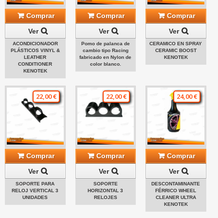
Comprar
Comprar
Comprar
Ver
Ver
Ver
ACONDICIONADOR
Pomo de palanca de
CERAMICO EN SPRAY
PLÁSTICOS VINYL &
cambio tipo Racing
CERAMIC BOOST
LEATHER
fabricado en Nylon de
KENOTEK
CONDITIONER
color blanco.
KENOTEK
22,00 €
22,00 €
24,00 €
Comprar
Comprar
Comprar
Ver
Ver
Ver
SOPORTE PARA
SOPORTE
DESCONTAMINANTE
RELOJ VERTICAL 3
HORIZONTAL 3
FÉRRICO WHEEL
UNIDADES
RELOJES
CLEANER ULTRA
KENOTEK