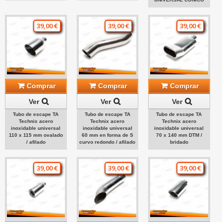
39,00 €
39,00 €
39,00 €
Comprar
Comprar
Comprar
Ver
Ver
Ver
Tubo de escape TA
Tubo de escape TA
Tubo de escape TA
Technix acero
Technix acero
Technix acero
inoxidable universal
inoxidable universal
inoxidable universal
110 x 115 mm ovalado
60 mm en forma de S
70 x 140 mm DTM /
/ afilado
curvo redondo / afilado
bridado
39,00 €
39,00 €
39,00 €