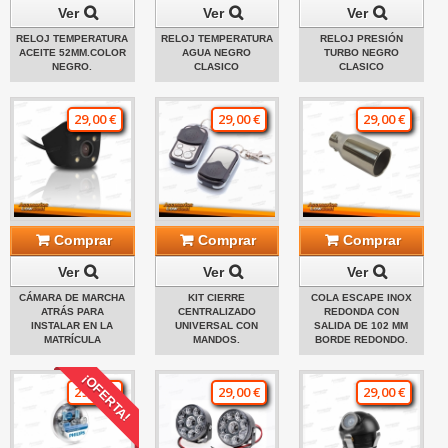
Ver
Ver
Ver
RELOJ TEMPERATURA
RELOJ TEMPERATURA
RELOJ PRESIÓN
ACEITE 52MM.COLOR
AGUA NEGRO
TURBO NEGRO
NEGRO.
CLASICO
CLASICO
29,00 €
29,00 €
29,00 €
Comprar
Comprar
Comprar
Ver
Ver
Ver
CÁMARA DE MARCHA
KIT CIERRE
COLA ESCAPE INOX
ATRÁS PARA
CENTRALIZADO
REDONDA CON
INSTALAR EN LA
UNIVERSAL CON
SALIDA DE 102 MM
MATRÍCULA
MANDOS.
BORDE REDONDO.
¡OFERTA!
29,00 €
29,00 €
29,00 €