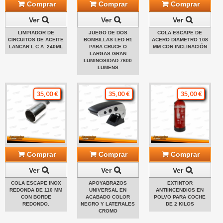
Comprar
Comprar
Comprar
Ver
Ver
Ver
LIMPIADOR DE
JUEGO DE DOS
COLA ESCAPE DE
CIRCUITOS DE ACEITE
BOMBILLAS LED H1
ACERO DIAMETRO 108
LANCAR L.C.A. 240ML
PARA CRUCE O
MM CON INCLINACIÓN
LARGAS GRAN
LUMINOSIDAD 7600
LUMENS
35,00 €
35,00 €
35,00 €
Comprar
Comprar
Comprar
Ver
Ver
Ver
COLA ESCAPE INOX
APOYABRAZOS
EXTINTOR
REDONDA DE 110 MM
UNIVERSAL EN
ANTIINCENDIOS EN
CON BORDE
ACABADO COLOR
POLVO PARA COCHE
REDONDO.
NEGRO Y LATERALES
DE 2 KILOS
CROMO