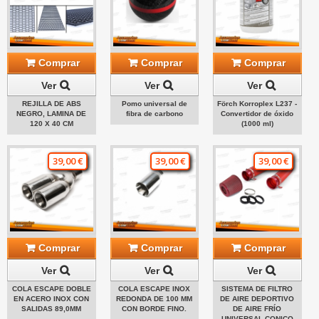
Comprar
Comprar
Comprar
Ver
Ver
Ver
REJILLA DE ABS
Pomo universal de
Förch Korroplex L237 -
NEGRO, LAMINA DE
fibra de carbono
Convertidor de óxido
120 X 40 CM
(1000 ml)
39,00 €
39,00 €
39,00 €
Comprar
Comprar
Comprar
Ver
Ver
Ver
COLA ESCAPE DOBLE
COLA ESCAPE INOX
SISTEMA DE FILTRO
EN ACERO INOX CON
REDONDA DE 100 MM
DE AIRE DEPORTIVO
SALIDAS 89,0MM
CON BORDE FINO.
DE AIRE FRÍO
UNIVERSAL CONICO