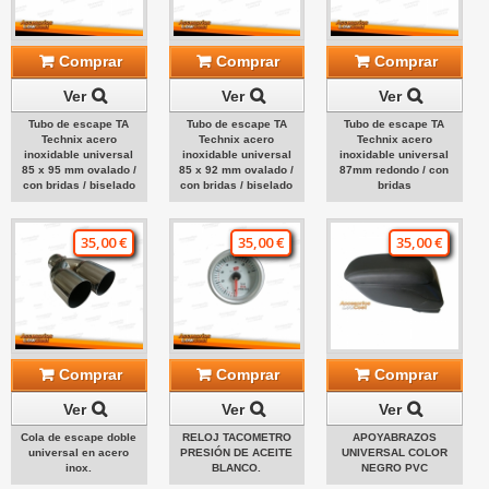
Comprar
Comprar
Comprar
Ver
Ver
Ver
Tubo de escape TA
Tubo de escape TA
Tubo de escape TA
Technix acero
Technix acero
Technix acero
inoxidable universal
inoxidable universal
inoxidable universal
85 x 95 mm ovalado /
85 x 92 mm ovalado /
87mm redondo / con
con bridas / biselado
con bridas / biselado
bridas
35,00 €
35,00 €
35,00 €
Comprar
Comprar
Comprar
Ver
Ver
Ver
Cola de escape doble
RELOJ TACOMETRO
APOYABRAZOS
universal en acero
PRESIÓN DE ACEITE
UNIVERSAL COLOR
inox.
BLANCO.
NEGRO PVC