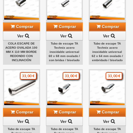
Comprar
Comprar
Comprar
Ver
Ver
Ver
COLA ESCAPE DE
Tubo de escape TA
Tubo de escape TA
ACERO OVALADA 100
Technix acero
Technix acero
MM X 110 MM BORDE
inoxidable universal
inoxidable universal
REDONDO CON
60 x 68 mm ovalado /
62 x 64 mm ovalado /
INCLINACIÓN
con bridas / biselado
embridado / biselado
33,00 €
33,00 €
33,00 €
Comprar
Comprar
Comprar
Ver
Ver
Ver
Tubo de escape TA
Tubo de escape TA
Tubo de escape TA