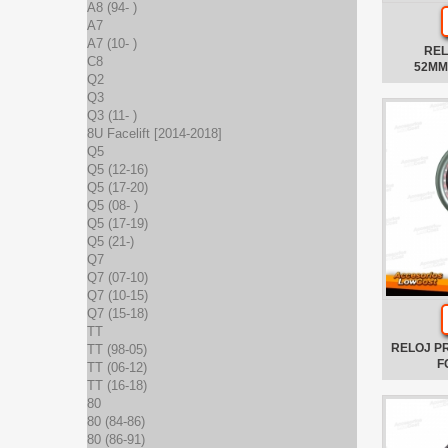
A8 (94- )
A7
A7 (10- )
REL
C8
52MM
Q2
Q3
Q3 (11- )
8U Facelift [2014-2018]
Q5
Q5 (12-16)
Q5 (17-20)
Q5 (08- )
Q5 (17-19)
Q5 (21-)
Q7
Q7 (07-10)
Q7 (10-15)
Q7 (15-18)
TT
RELOJ P
TT (98-05)
F
TT (06-12)
TT (16-18)
80
80 (84-86)
80 (86-91)