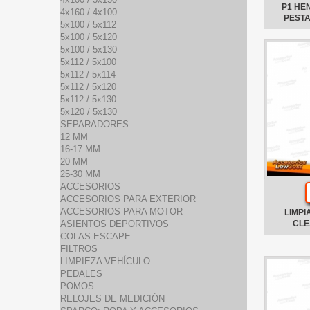
P1 HE
4x160 / 4x100
PEST
5x100 / 5x112
5x100 / 5x120
5x100 / 5x130
5x112 / 5x100
5x112 / 5x114
5x112 / 5x120
5x112 / 5x130
5x120 / 5x130
SEPARADORES
12 MM
16-17 MM
20 MM
25-30 MM
ACCESORIOS
ACCESORIOS PARA EXTERIOR
ACCESORIOS PARA MOTOR
LIMPI
ASIENTOS DEPORTIVOS
CLE
COLAS ESCAPE
FILTROS
LIMPIEZA VEHÍCULO
PEDALES
POMOS
RELOJES DE MEDICIÓN