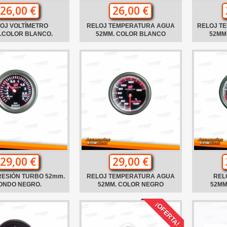
26,00 €
26,00 €
OJ VOLTÍMETRO
RELOJ TEMPERATURA AGUA
RELOJ T
.COLOR BLANCO.
52MM. COLOR BLANCO
52MM
29,00 €
29,00 €
RESIÓN TURBO 52mm.
RELOJ TEMPERATURA AGUA
REL
ONDO NEGRO.
52MM. COLOR NEGRO
52MM
¡OFERTA!