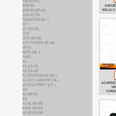
166 (03-07)
BRERA
SOPOR
RELOJ 2
BRERA (05-10)
GUILIETTA
GIULIETTA (10- )
GT
GT (03-10)
GTV
GTV (95-06)
GTV SPIDER (95-06)
MITO
MITO (08- )
AUDI
A1
A1 (10-15)
A1 (14-18)
A1 SPORTBACK (18- )
A1 CITY CARVER (19- )
ACONDIC
A1 ALLSTREET (22- )
VI
A2
COND
A2 (99-05)
A3
A3 8L (96-00)
A3 8L (00-03)
A3 8P (03-08)