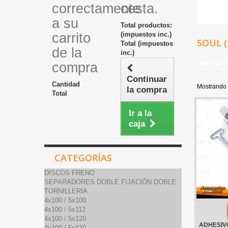
correctamente
cesta.
a su
Total productos:
carrito
(impuestos inc.)
SOUL (
Total (impuestos
de la
inc.)
Ordenar 
compra
Continuar
Cantidad
Mostrando 
la compra
Total
Ir a la
caja
CATEGORÍAS
DISCOS FRENO
SEPARADORES DOBLE FIJACIÓN DOBLE
TORNILLERIA
4x100 / 5x100
4x100 / 5x112
4x100 / 5x120
ADHESIVO
4x100 / 5x130