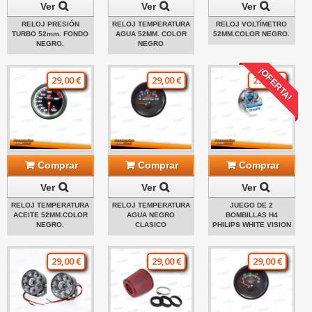
Ver
Ver
Ver
RELOJ PRESIÓN
RELOJ TEMPERATURA
RELOJ VOLTÍMETRO
TURBO 52mm. FONDO
AGUA 52MM. COLOR
52MM.COLOR NEGRO.
NEGRO.
NEGRO
¡OFERTA!
29,00 €
29,00 €
29,00 €
Comprar
Comprar
Comprar
Ver
Ver
Ver
RELOJ TEMPERATURA
RELOJ TEMPERATURA
JUEGO DE 2
ACEITE 52MM.COLOR
AGUA NEGRO
BOMBILLAS H4
NEGRO.
CLASICO
PHILIPS WHITE VISION
29,00 €
29,00 €
29,00 €