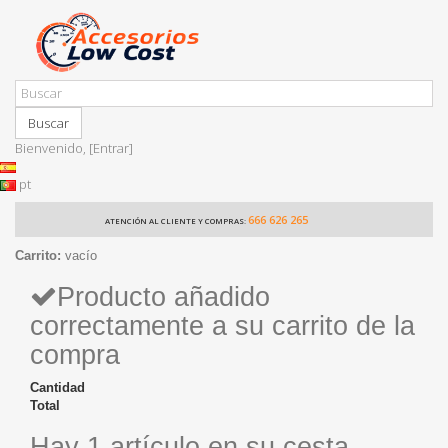
Buscar
Bienvenido,
[Entrar]
pt
666 626 265
ATENCIÓN AL CLIENTE Y COMPRAS:
Carrito:
vacío
Producto añadido
correctamente a su carrito de la
compra
Cantidad
Total
Hay 1 artículo en su cesta.