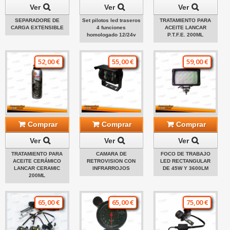
Ver
Ver
Ver
SEPARADORE DE
Set pilotos led traseros
TRATAMIENTO PARA
CARGA EXTENSIBLE
4 funciones
ACEITE LANCAR
homologado 12/24v
P.T.F.E. 200ML
52,00 €
55,00 €
59,00 €
Comprar
Comprar
Comprar
Ver
Ver
Ver
TRATAMIENTO PARA
CAMARA DE
FOCO DE TRABAJO
ACEITE CERÁMICO
RETROVISION CON
LED RECTANGULAR
LANCAR CERAMIC
INFRARROJOS
DE 45W Y 3600LM
200ML
65,00 €
65,00 €
75,00 €