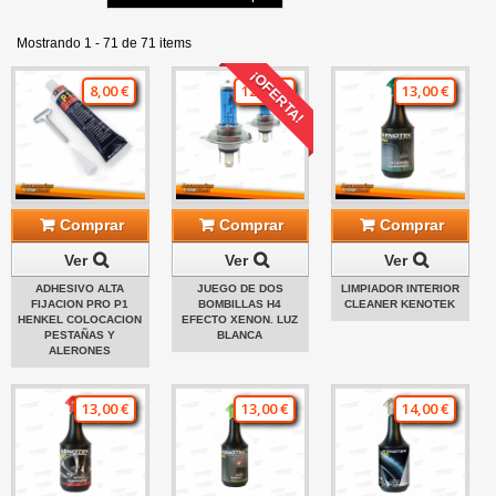
Mostrando 1 - 71 de 71 items
¡OFERTA!
8,00 €
12,00 €
13,00 €
Comprar
Comprar
Comprar
Ver
Ver
Ver
ADHESIVO ALTA
JUEGO DE DOS
LIMPIADOR INTERIOR
FIJACION PRO P1
BOMBILLAS H4
CLEANER KENOTEK
HENKEL COLOCACION
EFECTO XENON. LUZ
PESTAÑAS Y
BLANCA
ALERONES
13,00 €
13,00 €
14,00 €