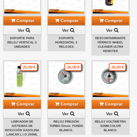
Comprar
Comprar
Comprar
Ver
Ver
Ver
SOPORTE PARA
SOPORTE
DESCONTAMINANTE
RELOJ VERTICAL 3
HORIZONTAL 3
FÉRRICO WHEEL
UNIDADES
RELOJES
CLEANER ULTRA
KENOTEK
25,00 €
26,00 €
26,00 €
Comprar
Comprar
Comprar
Ver
Ver
Ver
LIMPIADOR DE
RELOJ PRESIÓN
RELOJ VOLTÍMETRO
SISTEMAS DE
TURBO 52mm. FONDO
52MM.COLOR
INYECCIÓN GASOLINA
BLANCO.
BLANCO.
LANCAR L.I.G 200ML