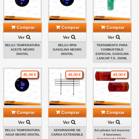
Comprar
Comprar
Comprar
Ver
Ver
Ver
RELOJ TEMPERATURA
RELOJ RPM
TRATAMIENTO PARA
ACEITE NEGRO
GASOLINA NEGRO
COMBUSTIBLE
DIGITAL
DIGITAL
ESPECIAL GASOLINA
LANCAR T.G. 350ML
45,00 €
49,00 €
49,00 €
Comprar
Comprar
Comprar
Ver
Ver
Ver
RELOJ TEMPERATURA
SEPARADORE DE
Set pilotos led traseros
AGUA NEGRO DIGITAL
CARGA EXTENSIBLE
4 funciones
homologado 12/24v