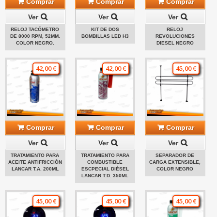
Comprar
Comprar
Comprar
Ver
Ver
Ver
RELOJ TACÓMETRO
KIT DE DOS
RELOJ
DE 8000 RPM, 52MM.
BOMBILLAS LED H3
REVOLUCIONES
COLOR NEGRO.
DIESEL NEGRO
42,00 €
42,00 €
45,00 €
Comprar
Comprar
Comprar
Ver
Ver
Ver
TRATAMIENTO PARA
TRATAMIENTO PARA
SEPARADOR DE
ACEITE ANTIFRICCIÓN
COMBUSTIBLE
CARGA EXTENSIBLE,
LANCAR T.A. 200ML
ESCPECIAL DIÉSEL
COLOR NEGRO
LANCAR T.D. 350ML
45,00 €
45,00 €
45,00 €