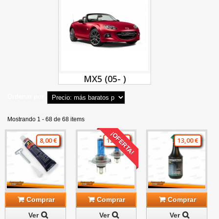
MX5 (05- )
Ordenar por
Mostrando 1 - 68 de 68 items
¡OFERTA!
8,00 €
12,00 €
13,00 €
Comprar
Comprar
Comprar
Ver
Ver
Ver