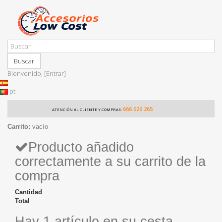
Buscar
Bienvenido,
[Entrar]
pt
666 626 265
ATENCIÓN AL CLIENTE Y COMPRAS:
Carrito:
vacío
Producto añadido
correctamente a su carrito de la
compra
Cantidad
Total
Hay 1 artículo en su cesta.