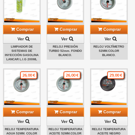
Comprar
Comprar
Comprar
Ver
Ver
Ver
LIMPIADOR DE
RELOJ PRESIÓN
RELOJ VOLTÍMETRO
SISTEMAS DE
TURBO 52mm. FONDO
52MM.COLOR
INYECCIÓN GASOLINA
BLANCO.
BLANCO.
LANCAR L.I.G 200ML
26,00 €
26,00 €
29,00 €
Comprar
Comprar
Comprar
Ver
Ver
Ver
RELOJ TEMPERATURA
RELOJ TEMPERATURA
RELOJ TEMPERATURA
AGUA 52MM. COLOR
ACEITE 52MM.COLOR
ACEITE NEGRO