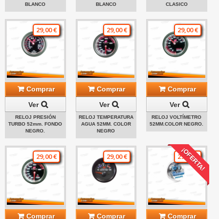
BLANCO
BLANCO
CLASICO
29,00 €
29,00 €
29,00 €
Comprar
Comprar
Comprar
Ver
Ver
Ver
RELOJ PRESIÓN
RELOJ TEMPERATURA
RELOJ VOLTÍMETRO
TURBO 52mm. FONDO
AGUA 52MM. COLOR
52MM.COLOR NEGRO.
NEGRO.
NEGRO
¡OFERTA!
29,00 €
29,00 €
29,00 €
Comprar
Comprar
Comprar