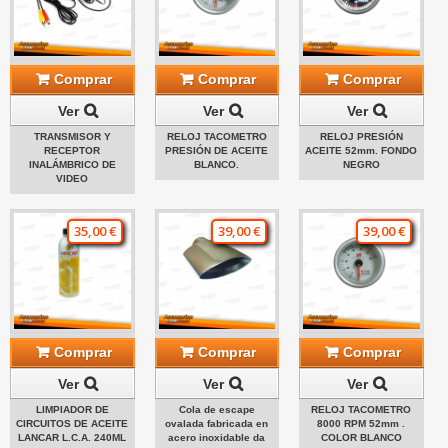
Comprar
Comprar
Comprar
Ver
Ver
Ver
TRANSMISOR Y
RELOJ TACOMETRO
RELOJ PRESIÓN
RECEPTOR
PRESIÓN DE ACEITE
ACEITE 52mm. FONDO
INALÁMBRICO DE
BLANCO.
NEGRO
VIDEO
35,00 €
39,00 €
39,00 €
Comprar
Comprar
Comprar
Ver
Ver
Ver
LIMPIADOR DE
Cola de escape
RELOJ TACOMETRO
CIRCUITOS DE ACEITE
ovalada fabricada en
8000 RPM 52mm .
LANCAR L.C.A. 240ML
acero inoxidable da
COLOR BLANCO