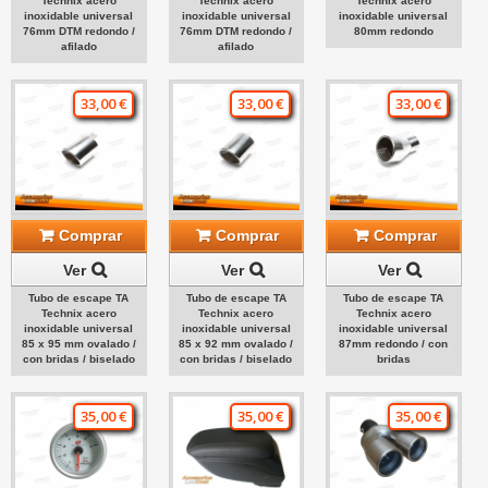
Technix acero
Technix acero
Technix acero
inoxidable universal
inoxidable universal
inoxidable universal
76mm DTM redondo /
76mm DTM redondo /
80mm redondo
afilado
afilado
33,00 €
33,00 €
33,00 €
Comprar
Comprar
Comprar
Ver
Ver
Ver
Tubo de escape TA
Tubo de escape TA
Tubo de escape TA
Technix acero
Technix acero
Technix acero
inoxidable universal
inoxidable universal
inoxidable universal
85 x 95 mm ovalado /
85 x 92 mm ovalado /
87mm redondo / con
con bridas / biselado
con bridas / biselado
bridas
35,00 €
35,00 €
35,00 €