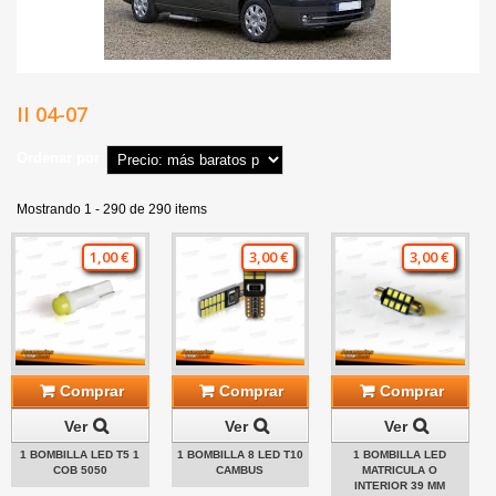
II 04-07
Ordenar por
Mostrando 1 - 290 de 290 items
1,00 €
3,00 €
3,00 €
Comprar
Comprar
Comprar
Ver
Ver
Ver
1 BOMBILLA LED T5 1
1 BOMBILLA 8 LED T10
1 BOMBILLA LED
COB 5050
CAMBUS
MATRICULA O
INTERIOR 39 MM