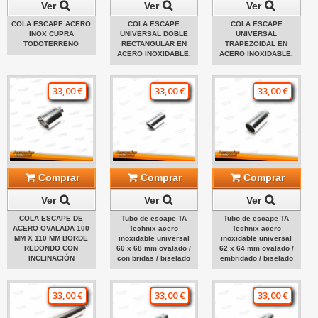
Ver
Ver
Ver
COLA ESCAPE ACERO
COLA ESCAPE
COLA ESCAPE
INOX CUPRA
UNIVERSAL DOBLE
UNIVERSAL
TODOTERRENO
RECTANGULAR EN
TRAPEZOIDAL EN
ACERO INOXIDABLE.
ACERO INOXIDABLE.
33,00 €
33,00 €
33,00 €
Comprar
Comprar
Comprar
Ver
Ver
Ver
COLA ESCAPE DE
Tubo de escape TA
Tubo de escape TA
ACERO OVALADA 100
Technix acero
Technix acero
MM X 110 MM BORDE
inoxidable universal
inoxidable universal
REDONDO CON
60 x 68 mm ovalado /
62 x 64 mm ovalado /
INCLINACIÓN
con bridas / biselado
embridado / biselado
33,00 €
33,00 €
33,00 €