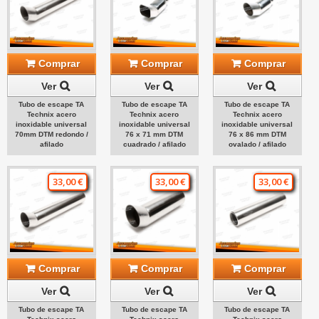
Comprar
Comprar
Comprar
Ver
Ver
Ver
Tubo de escape TA
Tubo de escape TA
Tubo de escape TA
Technix acero
Technix acero
Technix acero
inoxidable universal
inoxidable universal
inoxidable universal
70mm DTM redondo /
76 x 71 mm DTM
76 x 86 mm DTM
afilado
cuadrado / afilado
ovalado / afilado
33,00 €
33,00 €
33,00 €
Comprar
Comprar
Comprar
Ver
Ver
Ver
Tubo de escape TA
Tubo de escape TA
Tubo de escape TA