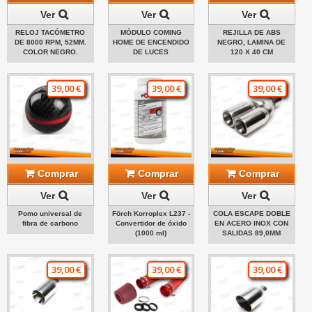
Ver
Ver
Ver
RELOJ TACÓMETRO
MÓDULO COMING
REJILLA DE ABS
DE 8000 RPM, 52MM.
HOME DE ENCENDIDO
NEGRO, LAMINA DE
COLOR NEGRO.
DE LUCES
120 X 40 CM
39,00 €
39,00 €
39,00 €
Comprar
Comprar
Comprar
Ver
Ver
Ver
Pomo universal de
Förch Korroplex L237 -
COLA ESCAPE DOBLE
fibra de carbono
Convertidor de óxido
EN ACERO INOX CON
(1000 ml)
SALIDAS 89,0MM
39,00 €
39,00 €
39,00 €