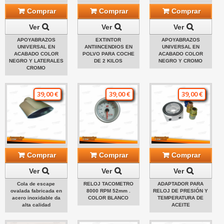
Comprar
Comprar
Comprar
Ver
Ver
Ver
APOYABRAZOS
EXTINTOR
APOYABRAZOS
UNIVERSAL EN
ANTIINCENDIOS EN
UNIVERSAL EN
ACABADO COLOR
POLVO PARA COCHE
ACABADO COLOR
NEGRO Y LATERALES
DE 2 KILOS
NEGRO Y CROMO
CROMO
39,00 €
39,00 €
39,00 €
Comprar
Comprar
Comprar
Ver
Ver
Ver
Cola de escape
RELOJ TACOMETRO
ADAPTADOR PARA
ovalada fabricada en
8000 RPM 52mm .
RELOJ DE PRESIÓN Y
acero inoxidable da
COLOR BLANCO
TEMPERATURA DE
alta calidad
ACEITE