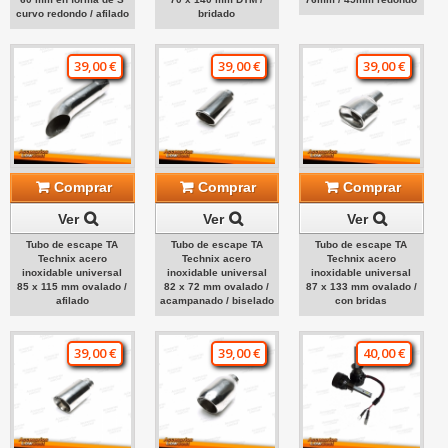
curvo redondo / afilado
bridado
39,00 €
39,00 €
39,00 €
Comprar
Comprar
Comprar
Ver
Ver
Ver
Tubo de escape TA
Tubo de escape TA
Tubo de escape TA
Technix acero
Technix acero
Technix acero
inoxidable universal
inoxidable universal
inoxidable universal
85 x 115 mm ovalado /
82 x 72 mm ovalado /
87 x 133 mm ovalado /
afilado
acampanado / biselado
con bridas
39,00 €
39,00 €
40,00 €