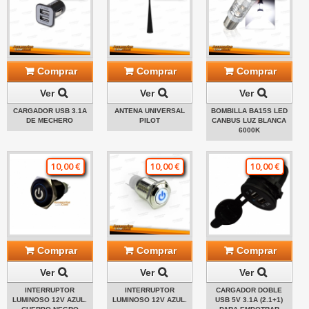
Comprar
Comprar
Comprar
Ver
Ver
Ver
CARGADOR USB 3.1A
ANTENA UNIVERSAL
BOMBILLA BA15S LED
DE MECHERO
PILOT
CANBUS LUZ BLANCA
6000K
10,00 €
10,00 €
10,00 €
Comprar
Comprar
Comprar
Ver
Ver
Ver
INTERRUPTOR
INTERRUPTOR
CARGADOR DOBLE
LUMINOSO 12V AZUL.
LUMINOSO 12V AZUL.
USB 5V 3.1A (2.1+1)