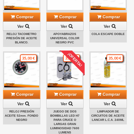
Comprar
Comprar
Comprar
Ver
Ver
Ver
RELOJ TACOMETRO
APOYABRAZOS
COLA ESCAPE DOBLE
PRESIÓN DE ACEITE
UNIVERSAL COLOR
BLANCO.
NEGRO PVC
¡OFERTA!
35,00 €
35,00 €
35,00 €
Comprar
Comprar
Comprar
Ver
Ver
Ver
RELOJ PRESIÓN
JUEGO DE DOS
LIMPIADOR DE
ACEITE 52mm. FONDO
BOMBILLAS LED H7
CIRCUITOS DE ACEITE
NEGRO
PARA CRUCE O
LANCAR L.C.A. 240ML
LARGAS GRAN
LUMINOSIDAD 7600
LUMENS