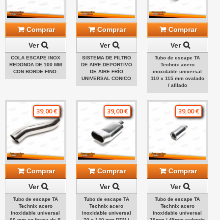
Comprar
Comprar
Comprar
Ver
Ver
Ver
COLA ESCAPE INOX
SISTEMA DE FILTRO
Tubo de escape TA
REDONDA DE 100 MM
DE AIRE DEPORTIVO
Technix acero
CON BORDE FINO.
DE AIRE FRÍO
inoxidable universal
UNIVERSAL CONICO
110 x 115 mm ovalado
/ afilado
39,00 €
39,00 €
39,00 €
Comprar
Comprar
Comprar
Ver
Ver
Ver
Tubo de escape TA
Tubo de escape TA
Tubo de escape TA
Technix acero
Technix acero
Technix acero
inoxidable universal
inoxidable universal
inoxidable universal
60 mm en forma de S
70 x 140 mm DTM /
76mm / 45mm redondo