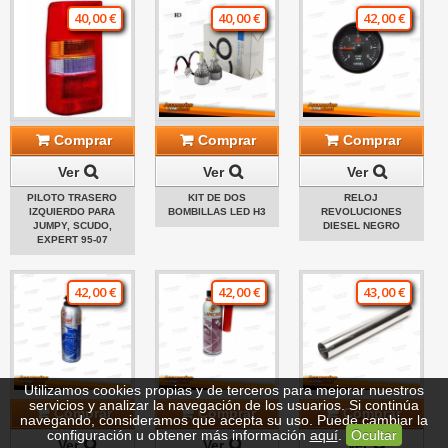
40,00 €
40,00 €
42,00 €
Comprar
Comprar
Comprar
Ver
Ver
Ver
PILOTO TRASERO
KIT DE DOS
RELOJ
IZQUIERDO PARA
BOMBILLAS LED H3
REVOLUCIONES
JUMPY, SCUDO,
DIESEL NEGRO
EXPERT 95-07
42,00 €
42,00 €
43,00 €
Utilizamos cookies propias y de terceros para mejorar nuestros
servicios y analizar la navegación de los usuarios. Si continúa
Comprar
Comprar
Comprar
navegando, consideramos que acepta su uso. Puede cambiar la
configuración u obtener más información
aquí
.
Ocultar
Ver
Ver
Ver