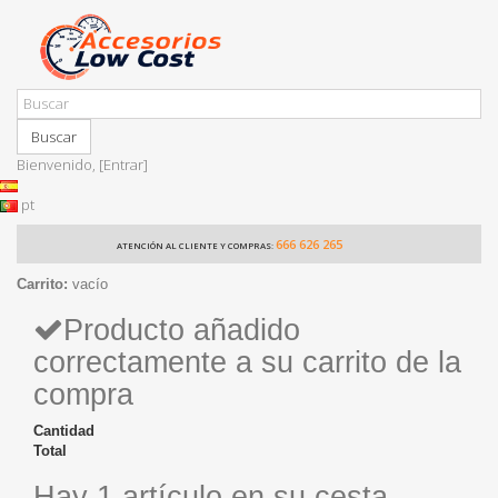
Buscar
Bienvenido,
[Entrar]
pt
666 626 265
ATENCIÓN AL CLIENTE Y COMPRAS:
Carrito:
vacío
Producto añadido
correctamente a su carrito de la
compra
Cantidad
Total
Hay 1 artículo en su cesta.