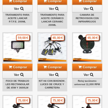
Comprar
Comprar
Comprar
Ver
Ver
Ver
TRATAMIENTO PARA
TRATAMIENTO PARA
CAMARA DE
ACEITE LANCAR
ACEITE CERÁMICO
RETROVISION CON
P.T.F.E. 200ML
LANCAR CERAMIC
INFRARROJOS
200ML
59,00 €
65,00 €
65,00 €
Comprar
Comprar
Comprar
Ver
Ver
Ver
FOCO DE TRABAJO
KIT H4 CON BIXENON .
Reloj tacómetro
LED RECTANGULAR
LUCES DE CRUCE Y
universal 11,000 RPM
DE 45W Y 3600LM
CARRETERA
75,00 €
75,00 €
75,00 €