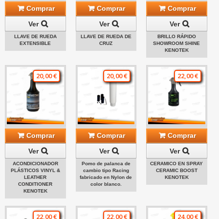
Comprar
Comprar
Comprar
Ver
Ver
Ver
LLAVE DE RUEDA
LLAVE DE RUEDA DE
BRILLO RÁPIDO
EXTENSIBLE
CRUZ
SHOWROOM SHINE
KENOTEK
20,00 €
20,00 €
22,00 €
Comprar
Comprar
Comprar
Ver
Ver
Ver
ACONDICIONADOR
Pomo de palanca de
CERAMICO EN SPRAY
PLÁSTICOS VINYL &
cambio tipo Racing
CERAMIC BOOST
LEATHER
fabricado en Nylon de
KENOTEK
CONDITIONER
color blanco.
KENOTEK
22,00 €
22,00 €
24,00 €