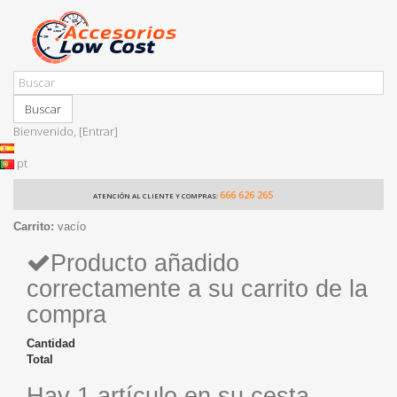
Buscar
Bienvenido,
[Entrar]
pt
666 626 265
ATENCIÓN AL CLIENTE Y COMPRAS:
Carrito:
vacío
Producto añadido
correctamente a su carrito de la
compra
Cantidad
Total
Hay 1 artículo en su cesta.