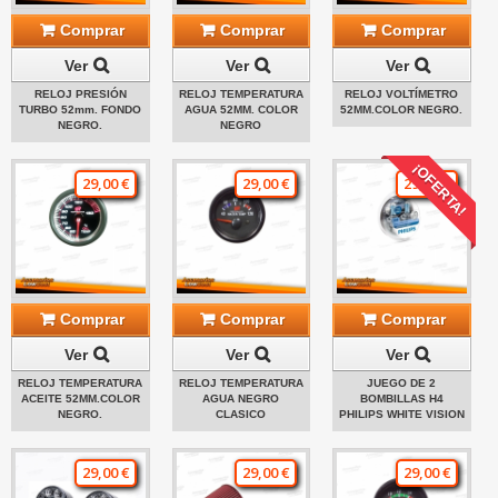
Comprar
Comprar
Comprar
Ver
Ver
Ver
RELOJ PRESIÓN
RELOJ TEMPERATURA
RELOJ VOLTÍMETRO
TURBO 52mm. FONDO
AGUA 52MM. COLOR
52MM.COLOR NEGRO.
NEGRO.
NEGRO
¡OFERTA!
29,00 €
29,00 €
29,00 €
Comprar
Comprar
Comprar
Ver
Ver
Ver
RELOJ TEMPERATURA
RELOJ TEMPERATURA
JUEGO DE 2
ACEITE 52MM.COLOR
AGUA NEGRO
BOMBILLAS H4
NEGRO.
CLASICO
PHILIPS WHITE VISION
29,00 €
29,00 €
29,00 €