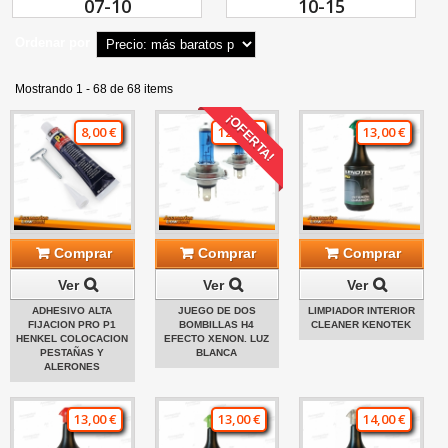
07-10
10-15
Ordenar por
Mostrando 1 - 68 de 68 items
¡OFERTA!
8,00 €
12,00 €
13,00 €
Comprar
Comprar
Comprar
Ver
Ver
Ver
ADHESIVO ALTA
JUEGO DE DOS
LIMPIADOR INTERIOR
FIJACION PRO P1
BOMBILLAS H4
CLEANER KENOTEK
HENKEL COLOCACION
EFECTO XENON. LUZ
PESTAÑAS Y
BLANCA
ALERONES
13,00 €
13,00 €
14,00 €