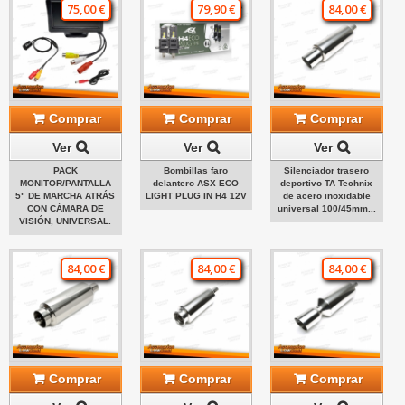
75,00 €
79,90 €
84,00 €
Comprar
Comprar
Comprar
Ver
Ver
Ver
PACK
Bombillas faro
Silenciador trasero
MONITOR/PANTALLA
delantero ASX ECO
deportivo TA Technix
5" DE MARCHA ATRÁS
LIGHT PLUG IN H4 12V
de acero inoxidable
CON CÁMARA DE
universal 100/45mm...
VISIÓN, UNIVERSAL.
84,00 €
84,00 €
84,00 €
Comprar
Comprar
Comprar