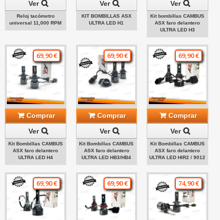
Ver
Ver
Ver
Reloj tacómetro
KIT BOMBILLAS ASX
Kit bombillas CAMBUS
universal 11,000 RPM
ULTRA LED H1
ASX faro delantero
ULTRA LED H3
69,90 €
69,90 €
69,90 €
Comprar
Comprar
Comprar
Ver
Ver
Ver
Kit Bombillas CAMBUS
Kit Bombillas CAMBUS
Kit Bombillas CAMBUS
ASX faro delantero
ASX faro delantero
ASX faro delantero
ULTRA LED H4
ULTRA LED HB3/HB4
ULTRA LED HIR2 / 9012
69,90 €
69,90 €
74,90 €