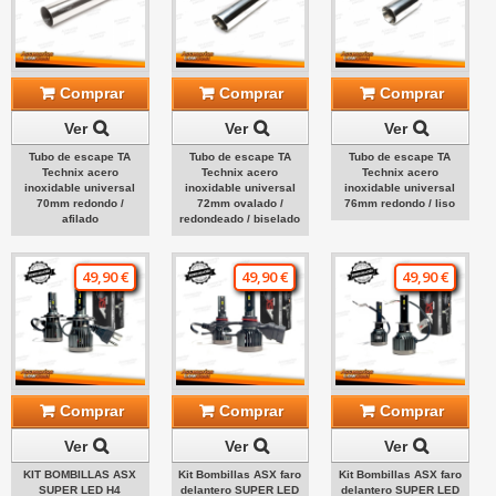
Comprar
Comprar
Comprar
Ver
Ver
Ver
Tubo de escape TA
Tubo de escape TA
Tubo de escape TA
Technix acero
Technix acero
Technix acero
inoxidable universal
inoxidable universal
inoxidable universal
70mm redondo /
72mm ovalado /
76mm redondo / liso
afilado
redondeado / biselado
49,90 €
49,90 €
49,90 €
Comprar
Comprar
Comprar
Ver
Ver
Ver
KIT BOMBILLAS ASX
Kit Bombillas ASX faro
Kit Bombillas ASX faro
SUPER LED H4
delantero SUPER LED
delantero SUPER LED