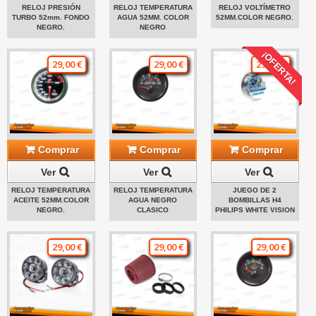
RELOJ PRESIÓN
RELOJ TEMPERATURA
RELOJ VOLTÍMETRO
TURBO 52mm. FONDO
AGUA 52MM. COLOR
52MM.COLOR NEGRO.
NEGRO.
NEGRO
¡OFERTA!
29,00 €
29,00 €
29,00 €
Comprar
Comprar
Comprar
Ver
Ver
Ver
RELOJ TEMPERATURA
RELOJ TEMPERATURA
JUEGO DE 2
ACEITE 52MM.COLOR
AGUA NEGRO
BOMBILLAS H4
NEGRO.
CLASICO
PHILIPS WHITE VISION
29,00 €
29,00 €
29,00 €