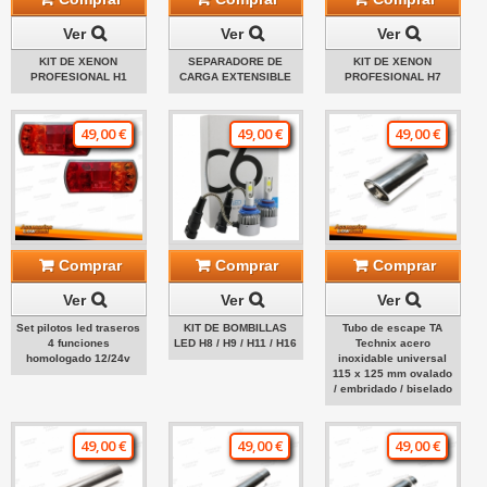
Ver
Ver
Ver
KIT DE XENON
SEPARADORE DE
KIT DE XENON
PROFESIONAL H1
CARGA EXTENSIBLE
PROFESIONAL H7
49,00 €
49,00 €
49,00 €
Comprar
Comprar
Comprar
Ver
Ver
Ver
Set pilotos led traseros
KIT DE BOMBILLAS
Tubo de escape TA
4 funciones
LED H8 / H9 / H11 / H16
Technix acero
homologado 12/24v
inoxidable universal
115 x 125 mm ovalado
/ embridado / biselado
49,00 €
49,00 €
49,00 €