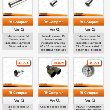
Comprar
Comprar
Comprar
Ver
Ver
Ver
Tubo de escape TA
Tubo de escape TA
Tubo de escape TA
Technix acero
Technix acero
Technix acero
inoxidable universal
inoxidable universal
inoxidable universal
80mm redondo
85 x 95 mm ovalado /
85 x 92 mm ovalado /
con bridas / biselado
con bridas / biselado
33,00 €
35,00 €
35,00 €
Comprar
Comprar
Comprar
Ver
Ver
Ver
Tubo de escape TA
Cola de escape doble
RELOJ TACOMETRO