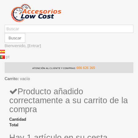
Buscar
Bienvenido,
[Entrar]
pt
666 626 265
ATENCIÓN AL CLIENTE Y COMPRAS:
Carrito:
vacío
Producto añadido
correctamente a su carrito de la
compra
Cantidad
Total
Hay 1 artículo en su cesta.