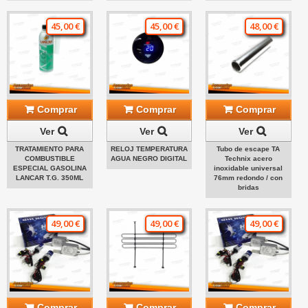
45,00 €
45,00 €
48,00 €
Comprar
Comprar
Comprar
Ver
Ver
Ver
TRATAMIENTO PARA
RELOJ TEMPERATURA
Tubo de escape TA
COMBUSTIBLE
AGUA NEGRO DIGITAL
Technix acero
ESPECIAL GASOLINA
inoxidable universal
LANCAR T.G. 350ML
76mm redondo / con
bridas
49,00 €
49,00 €
49,00 €
Comprar
Comprar
Comprar