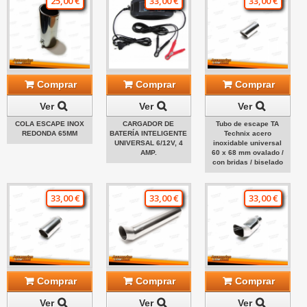
25,00 €
33,00 €
33,00 €
Comprar
Comprar
Comprar
Ver
Ver
Ver
COLA ESCAPE INOX
CARGADOR DE
Tubo de escape TA
REDONDA 65MM
BATERÍA INTELIGENTE
Technix acero
UNIVERSAL 6/12V, 4
inoxidable universal
AMP.
60 x 68 mm ovalado /
con bridas / biselado
33,00 €
33,00 €
33,00 €
Comprar
Comprar
Comprar
Ver
Ver
Ver