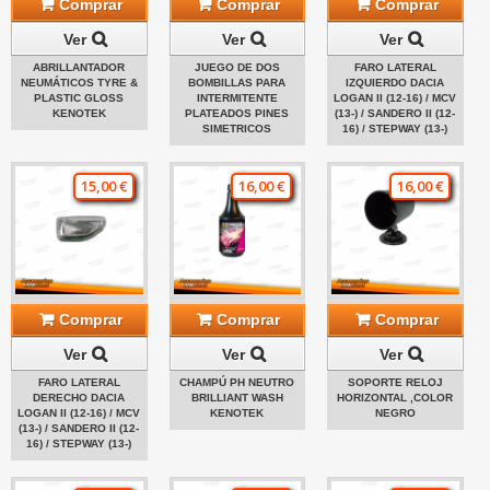
Comprar
Comprar
Comprar
Ver
Ver
Ver
ABRILLANTADOR
JUEGO DE DOS
FARO LATERAL
NEUMÁTICOS TYRE &
BOMBILLAS PARA
IZQUIERDO DACIA
PLASTIC GLOSS
INTERMITENTE
LOGAN II (12-16) / MCV
KENOTEK
PLATEADOS PINES
(13-) / SANDERO II (12-
SIMETRICOS
16) / STEPWAY (13-)
15,00 €
16,00 €
16,00 €
Comprar
Comprar
Comprar
Ver
Ver
Ver
FARO LATERAL
CHAMPÚ PH NEUTRO
SOPORTE RELOJ
DERECHO DACIA
BRILLIANT WASH
HORIZONTAL ,COLOR
LOGAN II (12-16) / MCV
KENOTEK
NEGRO
(13-) / SANDERO II (12-
16) / STEPWAY (13-)