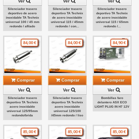
Ver
Ver
Ver
Silenciador trasero
Silenciador trasero
Silenciador trasero
deportivo de acero
deportivo TA Technix
deportivo TA Technix
inoxidable TA Technix
de acero inoxidable
de acero inoxidable
universal 100 / 45 mm
universal 115 / 45mm
universal 115 / 65mm
redondo / afilado
redondo / con...
redondo /...
84,00 €
84,00 €
84,90 €
Comprar
Comprar
Comprar
Ver
Ver
Ver
Silenciador trasero
Silenciador trasero
Bombillas faro
deportivo TA Technix
deportivo TA Technix
delantero ASX ECO
acero inoxidable
acero inoxidable
LIGHT PLUG IN H7 12V
universal 125/95mm
universal 125/100
redondo/brida
/45mm redondo / liso
85,00 €
85,00 €
85,00 €