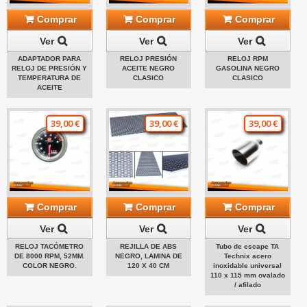
Comprar
Comprar
Comprar
Ver
Ver
Ver
ADAPTADOR PARA
RELOJ PRESIÓN
RELOJ RPM
RELOJ DE PRESIÓN Y
ACEITE NEGRO
GASOLINA NEGRO
TEMPERATURA DE
CLASICO
CLASICO
ACEITE
39,00 €
39,00 €
39,00 €
Comprar
Comprar
Comprar
Ver
Ver
Ver
RELOJ TACÓMETRO
REJILLA DE ABS
Tubo de escape TA
DE 8000 RPM, 52MM.
NEGRO, LAMINA DE
Technix acero
COLOR NEGRO.
120 X 40 CM
inoxidable universal
110 x 115 mm ovalado
/ afilado