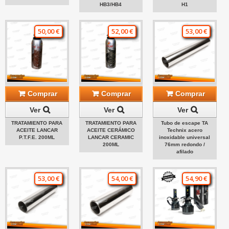
HB3/HB4
H1
50,00 €
52,00 €
53,00 €
Comprar
Comprar
Comprar
Ver
Ver
Ver
TRATAMIENTO PARA
TRATAMIENTO PARA
Tubo de escape TA
ACEITE LANCAR
ACEITE CERÁMICO
Technix acero
P.T.F.E. 200ML
LANCAR CERAMIC
inoxidable universal
200ML
76mm redondo /
afilado
53,00 €
54,00 €
54,90 €