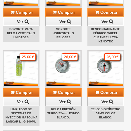
Comprar
Comprar
Comprar
Ver
Ver
Ver
SOPORTE PARA
SOPORTE
DESCONTAMINANTE
RELOJ VERTICAL 3
HORIZONTAL 3
FÉRRICO WHEEL
UNIDADES
RELOJES
CLEANER ULTRA
KENOTEK
25,00 €
26,00 €
26,00 €
Comprar
Comprar
Comprar
Ver
Ver
Ver
LIMPIADOR DE
RELOJ PRESIÓN
RELOJ VOLTÍMETRO
SISTEMAS DE
TURBO 52mm. FONDO
52MM.COLOR
INYECCIÓN GASOLINA
BLANCO.
BLANCO.
LANCAR L.I.G 200ML