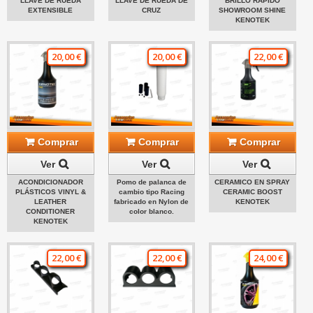
LLAVE DE RUEDA
LLAVE DE RUEDA DE
BRILLO RÁPIDO
EXTENSIBLE
CRUZ
SHOWROOM SHINE
KENOTEK
20,00 €
20,00 €
22,00 €
Comprar
Comprar
Comprar
Ver
Ver
Ver
ACONDICIONADOR
Pomo de palanca de
CERAMICO EN SPRAY
PLÁSTICOS VINYL &
cambio tipo Racing
CERAMIC BOOST
LEATHER
fabricado en Nylon de
KENOTEK
CONDITIONER
color blanco.
KENOTEK
22,00 €
22,00 €
24,00 €