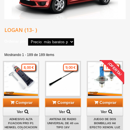
LOGAN (13- )
Ordenar por
Mostrando 1 - 189 de 189 items
¡OFERTA!
8,00 €
9,00 €
12,00 €
Comprar
Comprar
Comprar
Ver
Ver
Ver
ADHESIVO ALTA
ANTENA DE RADIO
JUEGO DE DOS
FIJACION PRO P1
UNIVERSAL DE 40 cm
BOMBILLAS H4
HENKEL COLOCACION
TIPO 16V
EFECTO XENON. LUZ