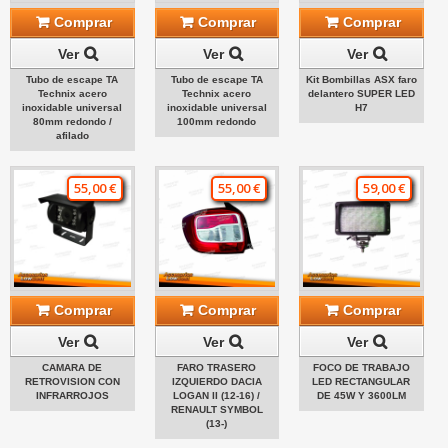
Comprar
Comprar
Comprar
Ver
Ver
Ver
Tubo de escape TA
Tubo de escape TA
Kit Bombillas ASX faro
Technix acero
Technix acero
delantero SUPER LED
inoxidable universal
inoxidable universal
H7
80mm redondo /
100mm redondo
afilado
55,00 €
55,00 €
59,00 €
Comprar
Comprar
Comprar
Ver
Ver
Ver
CAMARA DE
FARO TRASERO
FOCO DE TRABAJO
RETROVISION CON
IZQUIERDO DACIA
LED RECTANGULAR
INFRARROJOS
LOGAN II (12-16) /
DE 45W Y 3600LM
RENAULT SYMBOL
(13-)