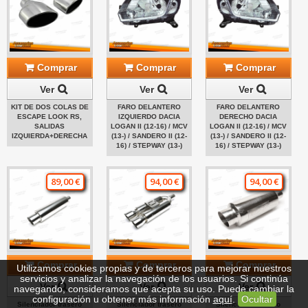
Comprar
Comprar
Comprar
Ver
Ver
Ver
KIT DE DOS COLAS DE
FARO DELANTERO
FARO DELANTERO
ESCAPE LOOK RS,
IZQUIERDO DACIA
DERECHO DACIA
SALIDAS
LOGAN II (12-16) / MCV
LOGAN II (12-16) / MCV
IZQUIERDA+DERECHA
(13-) / SANDERO II (12-
(13-) / SANDERO II (12-
16) / STEPWAY (13-)
16) / STEPWAY (13-)
89,00 €
94,00 €
94,00 €
Comprar
Comprar
Comprar
Utilizamos cookies propias y de terceros para mejorar nuestros
servicios y analizar la navegación de los usuarios. Si continúa
Ver
Ver
Ver
navegando, consideramos que acepta su uso. Puede cambiar la
configuración u obtener más información
aquí
.
Ocultar
Silenciador trasero
Silenciador trasero
Silenciador trasero