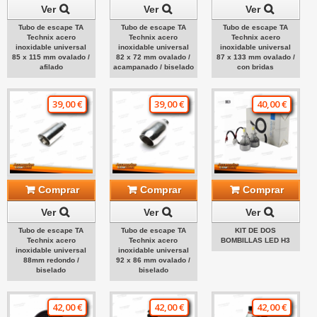
Ver
Ver
Ver
Tubo de escape TA
Tubo de escape TA
Tubo de escape TA
Technix acero
Technix acero
Technix acero
inoxidable universal
inoxidable universal
inoxidable universal
85 x 115 mm ovalado /
82 x 72 mm ovalado /
87 x 133 mm ovalado /
afilado
acampanado / biselado
con bridas
39,00 €
39,00 €
40,00 €
Comprar
Comprar
Comprar
Ver
Ver
Ver
Tubo de escape TA
Tubo de escape TA
KIT DE DOS
Technix acero
Technix acero
BOMBILLAS LED H3
inoxidable universal
inoxidable universal
88mm redondo /
92 x 86 mm ovalado /
biselado
biselado
42,00 €
42,00 €
42,00 €