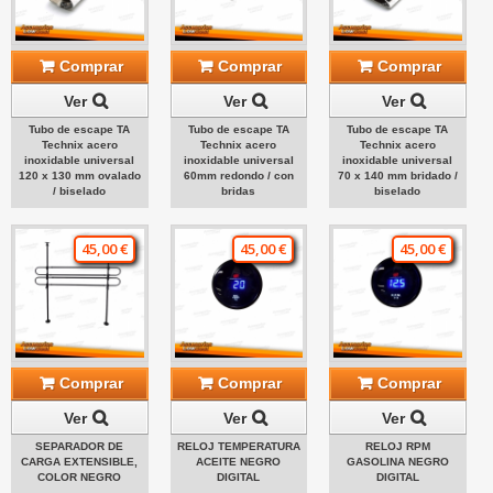
Comprar
Comprar
Comprar
Ver
Ver
Ver
Tubo de escape TA
Tubo de escape TA
Tubo de escape TA
Technix acero
Technix acero
Technix acero
inoxidable universal
inoxidable universal
inoxidable universal
120 x 130 mm ovalado
60mm redondo / con
70 x 140 mm bridado /
/ biselado
bridas
biselado
45,00 €
45,00 €
45,00 €
Comprar
Comprar
Comprar
Ver
Ver
Ver
SEPARADOR DE
RELOJ TEMPERATURA
RELOJ RPM
CARGA EXTENSIBLE,
ACEITE NEGRO
GASOLINA NEGRO
COLOR NEGRO
DIGITAL
DIGITAL