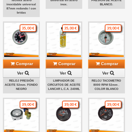
Technix acero
universal en acero
PRESIÓN DE ACEITE
inoxidable universal
inox.
BLANCO.
87mm redondo / con
bridas
35,00 €
35,00 €
39,00 €
Comprar
Comprar
Comprar
Ver
Ver
Ver
RELOJ PRESIÓN
LIMPIADOR DE
RELOJ TACOMETRO
ACEITE 52mm. FONDO
CIRCUITOS DE ACEITE
8000 RPM 52mm .
NEGRO
LANCAR L.C.A. 240ML
COLOR BLANCO
39,00 €
39,00 €
39,00 €