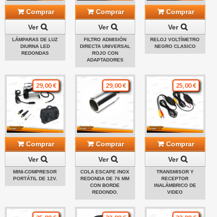
Comprar
Comprar
Comprar
Ver
Ver
Ver
LÁMPARAS DE LUZ
FILTRO ADMISIÓN
RELOJ VOLTÍMETRO
DIURNA LED
DIRECTA UNIVERSAL
NEGRO CLASICO
REDONDAS
ROJO CON
ADAPTADORES
29,00 €
29,00 €
25,00 €
Comprar
Comprar
Comprar
Ver
Ver
Ver
MINI-COMPRESOR
COLA ESCAPE INOX
TRANSMISOR Y
PORTÁTIL DE 12V.
REDONDA DE 76 MM
RECEPTOR
CON BORDE
INALÁMBRICO DE
REDONDO.
VIDEO