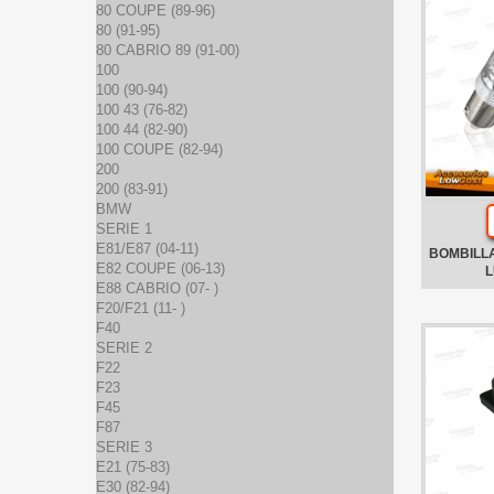
80 COUPE (89-96)
80 (91-95)
80 CABRIO 89 (91-00)
100
100 (90-94)
100 43 (76-82)
100 44 (82-90)
100 COUPE (82-94)
200
200 (83-91)
BMW
SERIE 1
E81/E87 (04-11)
BOMBILL
E82 COUPE (06-13)
L
E88 CABRIO (07- )
F20/F21 (11- )
F40
SERIE 2
F22
F23
F45
F87
SERIE 3
E21 (75-83)
E30 (82-94)