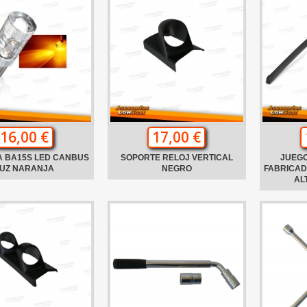
16,00 €
17,00 €
A BA15S LED CANBUS
SOPORTE RELOJ VERTICAL
JUEGO
UZ NARANJA
NEGRO
FABRICAD
AL