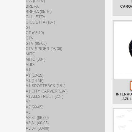
166 (03-07)
BRERA
CARGA
BRERA (05-10)
GUILIETTA
GIULIETTA (10- )
GT
GT (03-10)
GTV
GTV (95-06)
GTV SPIDER (95-06)
MITO
MITO (08- )
AUDI
A1
A1 (10-15)
A1 (14-18)
A1 SPORTBACK (18- )
A1 CITY CARVER (19- )
INTERRU
A1 ALLSTREET (22- )
AZUL
A2
A2 (99-05)
A3
A3 8L (96-00)
A3 8L (00-03)
A3 8P (03-08)