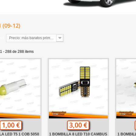
 (09-12)
por
Precio: más baratos primero
1 - 288 de 288 items
1,00 €
3,00 €
LA LED T5 1 COB 5050
1 BOMBILLA 8 LED T10 CAMBUS
1 BOMBIL