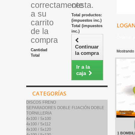
correctamente
cesta.
a su
Total productos:
carrito
(impuestos inc.)
LOGAN
Total (impuestos
de la
inc.)
Ordenar 
compra
Continuar
Cantidad
Mostrando 
la compra
Total
Ir a la
caja
CATEGORÍAS
DISCOS FRENO
SEPARADORES DOBLE FIJACIÓN DOBLE
TORNILLERIA
4x100 / 5x100
4x100 / 5x112
4x100 / 5x120
1 BOMBIL
4x100 / 5x130