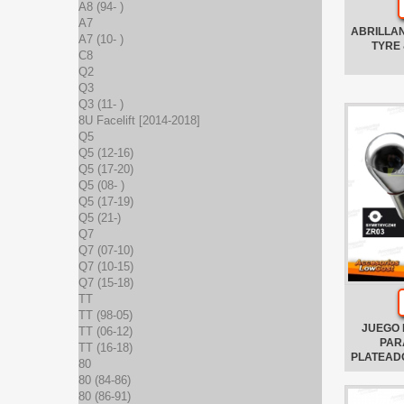
A8 (94- )
A7
ABRILLA
A7 (10- )
TYRE 
C8
Q2
Q3
Q3 (11- )
8U Facelift [2014-2018]
Q5
Q5 (12-16)
Q5 (17-20)
Q5 (08- )
Q5 (17-19)
Q5 (21-)
Q7
Q7 (07-10)
Q7 (10-15)
Q7 (15-18)
TT
TT (98-05)
JUEGO 
TT (06-12)
PAR
TT (16-18)
PLATEADO
80
80 (84-86)
80 (86-91)