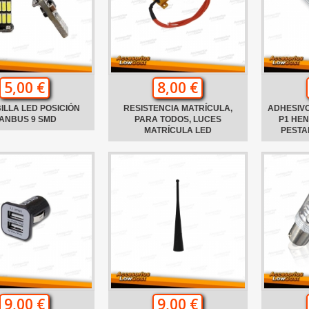
5,00 €
8,00 €
ILLA LED POSICIÓN
RESISTENCIA MATRÍCULA,
ADHESIVO
ANBUS 9 SMD
PARA TODOS, LUCES
P1 HE
MATRÍCULA LED
PESTA
9,00 €
9,00 €