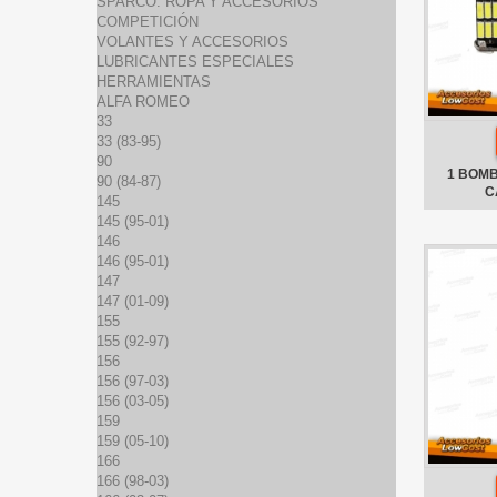
SPARCO: ROPA Y ACCESORIOS
COMPETICIÓN
VOLANTES Y ACCESORIOS
LUBRICANTES ESPECIALES
HERRAMIENTAS
ALFA ROMEO
33
33 (83-95)
90
1 BOMB
90 (84-87)
C
145
145 (95-01)
146
146 (95-01)
147
147 (01-09)
155
155 (92-97)
156
156 (97-03)
156 (03-05)
159
159 (05-10)
166
166 (98-03)