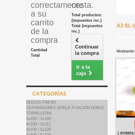
correctamente
cesta.
a su
Total productos:
carrito
(impuestos inc.)
A3 8L 
Total (impuestos
de la
inc.)
Ordenar 
compra
Continuar
Cantidad
Mostrando 
la compra
Total
Ir a la
caja
CATEGORÍAS
DISCOS FRENO
SEPARADORES DOBLE FIJACIÓN DOBLE
TORNILLERIA
4x100 / 5x100
4x100 / 5x112
4x100 / 5x120
1 BOMBIL
4x100 / 5x130