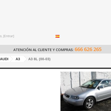
o,
[Entrar]
666 626 265
ATENCIÓN AL CLIENTE Y COMPRAS:
AUDI
A3
A3 8L (00-03)