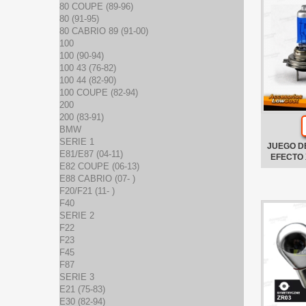
80 COUPE (89-96)
80 (91-95)
80 CABRIO 89 (91-00)
100
100 (90-94)
100 43 (76-82)
100 44 (82-90)
100 COUPE (82-94)
200
200 (83-91)
BMW
SERIE 1
JUEGO D
E81/E87 (04-11)
EFECTO
E82 COUPE (06-13)
E88 CABRIO (07- )
F20/F21 (11- )
F40
SERIE 2
F22
F23
F45
F87
SERIE 3
E21 (75-83)
E30 (82-94)