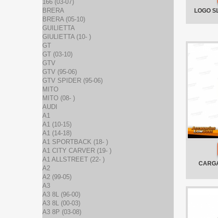
166 (03-07)
BRERA
LOGO S
BRERA (05-10)
GUILIETTA
GIULIETTA (10- )
GT
GT (03-10)
GTV
GTV (95-06)
GTV SPIDER (95-06)
MITO
MITO (08- )
AUDI
A1
A1 (10-15)
A1 (14-18)
A1 SPORTBACK (18- )
A1 CITY CARVER (19- )
A1 ALLSTREET (22- )
CARGA
A2
A2 (99-05)
A3
A3 8L (96-00)
A3 8L (00-03)
A3 8P (03-08)