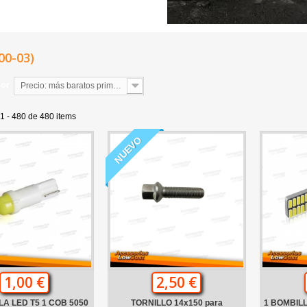
(00-03)
por
Precio: más baratos primero
1 - 480 de 480 items
NUEVO
1,00 €
2,50 €
LA LED T5 1 COB 5050
TORNILLO 14x150 para
1 BOMBIL