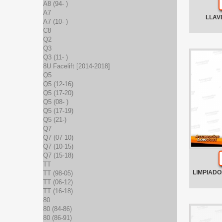
A8 (94- )
A7
LLAV
A7 (10- )
C8
Q2
Q3
Q3 (11- )
8U Facelift [2014-2018]
Q5
Q5 (12-16)
Q5 (17-20)
Q5 (08- )
Q5 (17-19)
Q5 (21-)
Q7
Q7 (07-10)
Q7 (10-15)
Q7 (15-18)
TT
LIMPIADO
TT (98-05)
TT (06-12)
TT (16-18)
80
80 (84-86)
80 (86-91)