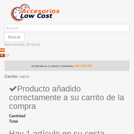
Buscar
Bienvenido,
[Entrar]
pt
666 626 265
ATENCIÓN AL CLIENTE Y COMPRAS:
Carrito:
vacío
Producto añadido
correctamente a su carrito de la
compra
Cantidad
Total
Hay 1 artículo en su cesta.