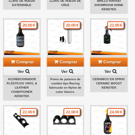
LLAVE DE RUEDA
LLAVE DE RUEDA DE
BRILLO RÁPIDO
EXTENSIBLE
CRUZ
SHOWROOM SHINE
KENOTEK
20,00 €
20,00 €
22,00 €
Comprar
Comprar
Comprar
Ver
Ver
Ver
ACONDICIONADOR
Pomo de palanca de
CERAMICO EN SPRAY
PLÁSTICOS VINYL &
cambio tipo Racing
CERAMIC BOOST
LEATHER
fabricado en Nylon de
KENOTEK
CONDITIONER
color blanco.
KENOTEK
22,00 €
22,00 €
24,00 €