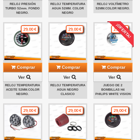
RELOJ PRESIÓN
RELOJ TEMPERATURA
RELOJ VOLTÍMETRO
TURBO 52mm. FONDO
AGUA 52MM. COLOR
52MM.COLOR NEGRO.
NEGRO.
NEGRO
¡OFERTA!
29,00 €
29,00 €
29,00 €
Comprar
Comprar
Comprar
Ver
Ver
Ver
RELOJ TEMPERATURA
RELOJ TEMPERATURA
JUEGO DE 2
ACEITE 52MM.COLOR
AGUA NEGRO
BOMBILLAS H4
NEGRO.
CLASICO
PHILIPS WHITE VISION
29,00 €
29,00 €
29,00 €