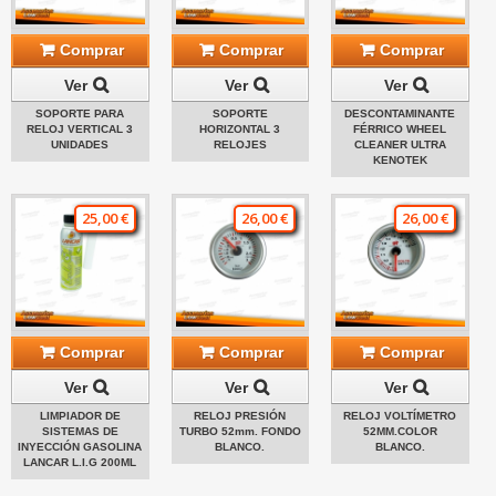
Comprar
Comprar
Comprar
Ver
Ver
Ver
SOPORTE PARA
SOPORTE
DESCONTAMINANTE
RELOJ VERTICAL 3
HORIZONTAL 3
FÉRRICO WHEEL
UNIDADES
RELOJES
CLEANER ULTRA
KENOTEK
25,00 €
26,00 €
26,00 €
Comprar
Comprar
Comprar
Ver
Ver
Ver
LIMPIADOR DE
RELOJ PRESIÓN
RELOJ VOLTÍMETRO
SISTEMAS DE
TURBO 52mm. FONDO
52MM.COLOR
INYECCIÓN GASOLINA
BLANCO.
BLANCO.
LANCAR L.I.G 200ML