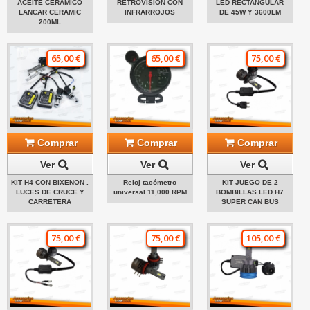
ACEITE CERÁMICO
RETROVISION CON
LED RECTANGULAR
LANCAR CERAMIC
INFRARROJOS
DE 45W Y 3600LM
200ML
65,00 €
65,00 €
75,00 €
Comprar
Comprar
Comprar
Ver
Ver
Ver
KIT H4 CON BIXENON .
Reloj tacómetro
KIT JUEGO DE 2
LUCES DE CRUCE Y
universal 11,000 RPM
BOMBILLAS LED H7
CARRETERA
SUPER CAN BUS
75,00 €
75,00 €
105,00 €