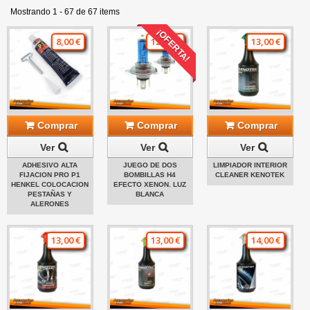
Mostrando 1 - 67 de 67 items
¡OFERTA!
8,00 €
12,00 €
13,00 €
Comprar
Comprar
Comprar
Ver
Ver
Ver
ADHESIVO ALTA
JUEGO DE DOS
LIMPIADOR INTERIOR
FIJACION PRO P1
BOMBILLAS H4
CLEANER KENOTEK
HENKEL COLOCACION
EFECTO XENON. LUZ
PESTAÑAS Y
BLANCA
ALERONES
13,00 €
13,00 €
14,00 €