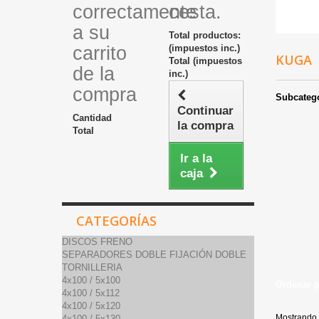
correctamente
cesta.
a su
Total productos:
carrito
(impuestos inc.)
KUGA
Total (impuestos
de la
inc.)
compra
Subcateg
Continuar
Cantidad
la compra
Total
Ir a la
caja
CATEGORÍAS
DISCOS FRENO
SEPARADORES DOBLE FIJACIÓN DOBLE
TORNILLERIA
4x100 / 5x100
Ordenar 
4x100 / 5x112
4x100 / 5x120
Mostrando 
4x100 / 5x130