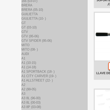
SOPORTE
166 (03-07)
,
BRERA
BRERA (05-10)
GUILIETTA
GIULIETTA (10- )
GT
GT (03-10)
GTV
GTV (95-06)
GTV SPIDER (95-06)
MITO
MITO (08- )
AUDI
A1
A1 (10-15)
A1 (14-18)
A1 SPORTBACK (18- )
LLAVE D
A1 CITY CARVER (19- )
A1 ALLSTREET (22- )
A2
A2 (99-05)
A3
A3 8L (96-00)
A3 8L (00-03)
A3 8P (03-08)