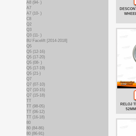
A8 (94- )
A7
DESCON
A7 (10- )
WHEE
C8
Q2
Q3
Q3 (11- )
8U Facelift [2014-2018]
Q5
Q5 (12-16)
Q5 (17-20)
Q5 (08- )
Q5 (17-19)
Q5 (21-)
Q7
Q7 (07-10)
Q7 (10-15)
Q7 (15-18)
TT
RELOJ 
TT (98-05)
52MM
TT (06-12)
TT (16-18)
80
80 (84-86)
80 (86-91)