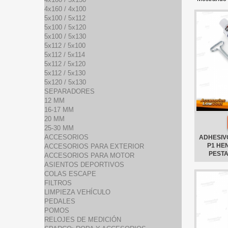
4x160 / 4x100
5x100 / 5x112
5x100 / 5x120
5x100 / 5x130
5x112 / 5x100
5x112 / 5x114
5x112 / 5x120
5x112 / 5x130
5x120 / 5x130
SEPARADORES
12 MM
16-17 MM
20 MM
25-30 MM
ACCESORIOS
ADHESIVO
P1 HE
ACCESORIOS PARA EXTERIOR
PEST
ACCESORIOS PARA MOTOR
ASIENTOS DEPORTIVOS
COLAS ESCAPE
FILTROS
LIMPIEZA VEHÍCULO
PEDALES
POMOS
RELOJES DE MEDICIÓN