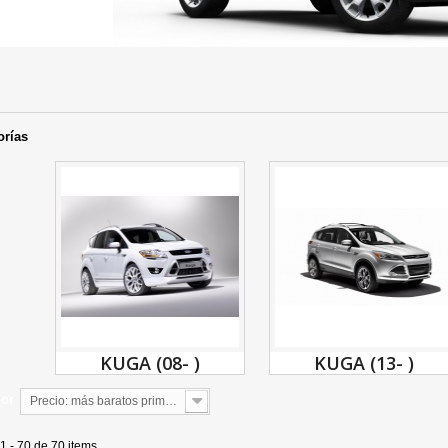
orías
KUGA (08- )
KUGA (13- )
por
Precio: más baratos primero
1 - 70 de 70 items