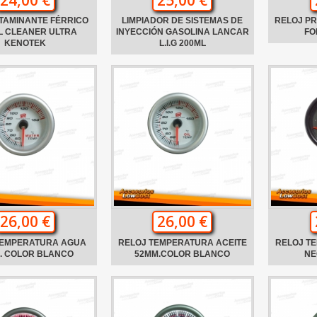
TAMINANTE FÉRRICO
LIMPIADOR DE SISTEMAS DE
RELOJ PR
L CLEANER ULTRA
INYECCIÓN GASOLINA LANCAR
FO
KENOTEK
L.I.G 200ML
26,00 €
26,00 €
TEMPERATURA AGUA
RELOJ TEMPERATURA ACEITE
RELOJ T
. COLOR BLANCO
52MM.COLOR BLANCO
NE