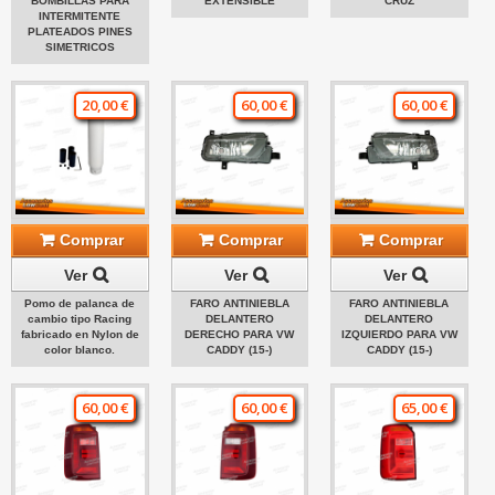
BOMBILLAS PARA
EXTENSIBLE
CRUZ
INTERMITENTE
PLATEADOS PINES
SIMETRICOS
20,00 €
60,00 €
60,00 €
Comprar
Comprar
Comprar
Ver
Ver
Ver
Pomo de palanca de
FARO ANTINIEBLA
FARO ANTINIEBLA
cambio tipo Racing
DELANTERO
DELANTERO
fabricado en Nylon de
DERECHO PARA VW
IZQUIERDO PARA VW
color blanco.
CADDY (15-)
CADDY (15-)
60,00 €
60,00 €
65,00 €