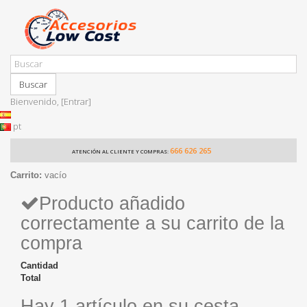
Buscar
Bienvenido,
[Entrar]
pt
666 626 265
ATENCIÓN AL CLIENTE Y COMPRAS:
Carrito:
vacío
Producto añadido
correctamente a su carrito de la
compra
Cantidad
Total
Hay 1 artículo en su cesta.