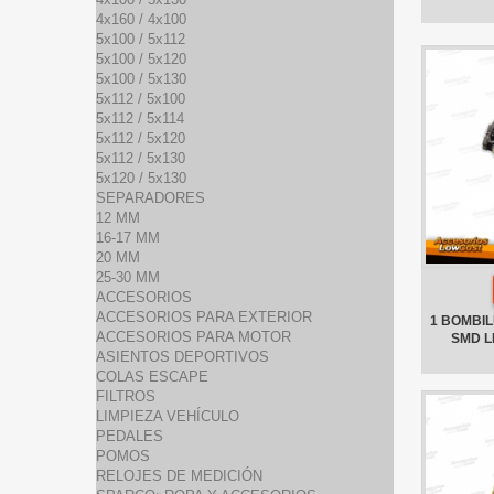
4x160 / 4x100
5x100 / 5x112
5x100 / 5x120
5x100 / 5x130
5x112 / 5x100
5x112 / 5x114
5x112 / 5x120
5x112 / 5x130
5x120 / 5x130
SEPARADORES
12 MM
16-17 MM
20 MM
25-30 MM
ACCESORIOS
ACCESORIOS PARA EXTERIOR
1 BOMBILL
ACCESORIOS PARA MOTOR
SMD L
ASIENTOS DEPORTIVOS
COLAS ESCAPE
FILTROS
LIMPIEZA VEHÍCULO
PEDALES
POMOS
RELOJES DE MEDICIÓN