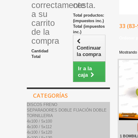
correctamente
cesta.
a su
Total productos:
carrito
(impuestos inc.)
33 (83
Total (impuestos
de la
inc.)
Ordenar 
compra
Continuar
Cantidad
Mostrando 
la compra
Total
Ir a la
caja
CATEGORÍAS
DISCOS FRENO
SEPARADORES DOBLE FIJACIÓN DOBLE
TORNILLERIA
4x100 / 5x100
4x100 / 5x112
4x100 / 5x120
1 BOMBIL
4x100 / 5x130