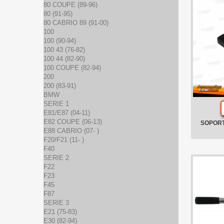
80 COUPE (89-96)
80 (91-95)
80 CABRIO 89 (91-00)
100
100 (90-94)
100 43 (76-82)
100 44 (82-90)
100 COUPE (82-94)
200
200 (83-91)
BMW
SERIE 1
E81/E87 (04-11)
E82 COUPE (06-13)
SOPORT
E88 CABRIO (07- )
F20/F21 (11- )
F40
SERIE 2
F22
F23
F45
F87
SERIE 3
E21 (75-83)
E30 (82-94)