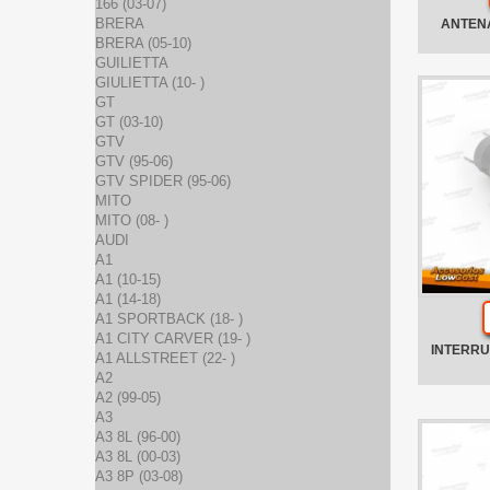
166 (03-07)
BRERA
ANTENA
BRERA (05-10)
GUILIETTA
GIULIETTA (10- )
GT
GT (03-10)
GTV
GTV (95-06)
GTV SPIDER (95-06)
MITO
MITO (08- )
AUDI
A1
A1 (10-15)
A1 (14-18)
A1 SPORTBACK (18- )
A1 CITY CARVER (19- )
INTERRU
A1 ALLSTREET (22- )
A2
A2 (99-05)
A3
A3 8L (96-00)
A3 8L (00-03)
A3 8P (03-08)