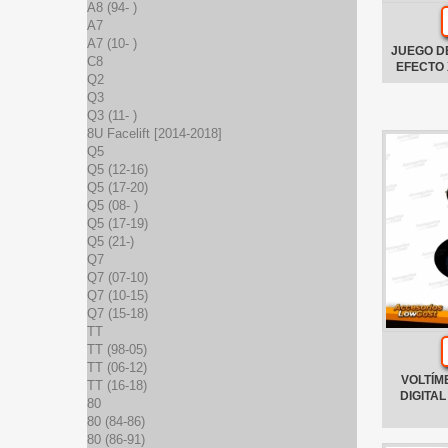
A8 (94- )
A7
A7 (10- )
JUEGO D
C8
EFECTO
Q2
Q3
Q3 (11- )
8U Facelift [2014-2018]
Q5
Q5 (12-16)
Q5 (17-20)
Q5 (08- )
Q5 (17-19)
Q5 (21-)
Q7
Q7 (07-10)
Q7 (10-15)
Q7 (15-18)
TT
TT (98-05)
TT (06-12)
VOLTÍM
TT (16-18)
DIGITA
80
80 (84-86)
80 (86-91)