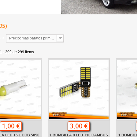
-95)
por
Precio: más baratos primero
1 - 299 de 299 items
1,00 €
3,00 €
LA LED T5 1 COB 5050
1 BOMBILLA 8 LED T10 CAMBUS
1 BOMBIL