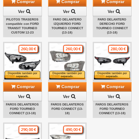
Comprar
Comprar
Comprar
Ver
Ver
Ver
PILOTOS TRASEROS
FARO DELANTERO
FARO DELANTERO
compatible con FORD
IZQUIERDO FORD
DERECHO FORD
TRANSIT TOURNEO
TOURNEO CONNECT
TOURNEO CONNECT
CUSTOM 12-23
(13-18)
(13-18)
260,00 €
260,00 €
280,00 €
Disponible también por
Disponible también por
Disponible también por
separado.
separado.
separado.
Comprar
Comprar
Comprar
Ver
Ver
Ver
FAROS DELANTEROS
FAROS DELANTEROS
FAROS DELANTEROS
FORD TOURNEO
FORD CONNECT (13-
FORD TOURNEO
CONNECT (13-18)
18)
CONNECT (13-18)
290,00 €
490,00 €