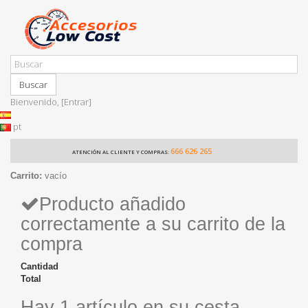
Buscar
Bienvenido,
[Entrar]
pt
666 626 265
ATENCIÓN AL CLIENTE Y COMPRAS:
Carrito:
vacío
Producto añadido
correctamente a su carrito de la
compra
Cantidad
Total
Hay 1 artículo en su cesta.