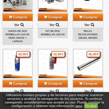
Comprar
Comprar
Comprar
Ver
Ver
Ver
JUEGO DE DOS
KIT DE DOS
RELOJ
BOMBILLAS LED H4
BOMBILLAS LED H3
REVOLUCIONES
PARA CRUCE Y
DIESEL NEGRO
LARGAS
42,00 €
42,00 €
43,00 €
Comprar
Comprar
Comprar
Ver
Ver
Ver
Utilizamos cookies propias y de terceros para mejorar nuestros
TRATAMIENTO PARA
TRATAMIENTO PARA
Tubo de escape TA
servicios y analizar la navegación de los usuarios. Si continúa
ACEITE ANTIFRICCIÓN
COMBUSTIBLE
Technix acero
navegando, consideramos que acepta su uso. Puede cambiar la
LANCAR T.A. 200ML
ESCPECIAL DIÉSEL
inoxidable universal
configuración u obtener más información
aquí
.
Ocultar
LANCAR T.D. 350ML
70mm redondo /