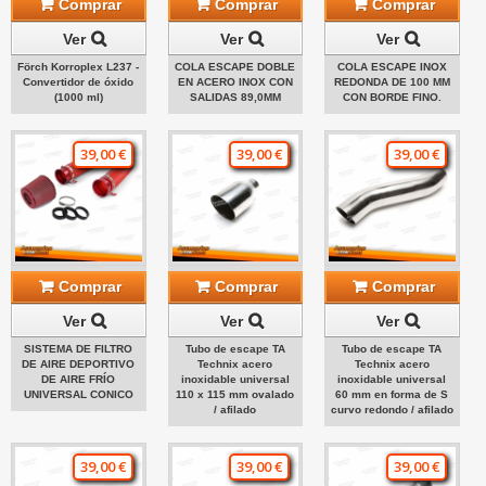
Comprar
Comprar
Comprar
Ver
Ver
Ver
Förch Korroplex L237 -
COLA ESCAPE DOBLE
COLA ESCAPE INOX
Convertidor de óxido
EN ACERO INOX CON
REDONDA DE 100 MM
(1000 ml)
SALIDAS 89,0MM
CON BORDE FINO.
39,00 €
39,00 €
39,00 €
Comprar
Comprar
Comprar
Ver
Ver
Ver
SISTEMA DE FILTRO
Tubo de escape TA
Tubo de escape TA
DE AIRE DEPORTIVO
Technix acero
Technix acero
DE AIRE FRÍO
inoxidable universal
inoxidable universal
UNIVERSAL CONICO
110 x 115 mm ovalado
60 mm en forma de S
/ afilado
curvo redondo / afilado
39,00 €
39,00 €
39,00 €