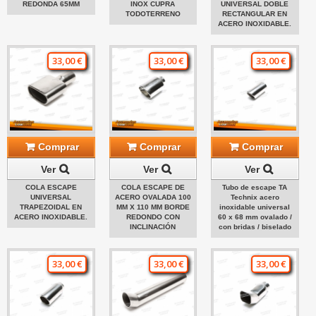
REDONDA 65MM
INOX CUPRA
UNIVERSAL DOBLE
TODOTERRENO
RECTANGULAR EN
ACERO INOXIDABLE.
33,00 €
33,00 €
33,00 €
Comprar
Comprar
Comprar
Ver
Ver
Ver
COLA ESCAPE
COLA ESCAPE DE
Tubo de escape TA
UNIVERSAL
ACERO OVALADA 100
Technix acero
TRAPEZOIDAL EN
MM X 110 MM BORDE
inoxidable universal
ACERO INOXIDABLE.
REDONDO CON
60 x 68 mm ovalado /
INCLINACIÓN
con bridas / biselado
33,00 €
33,00 €
33,00 €