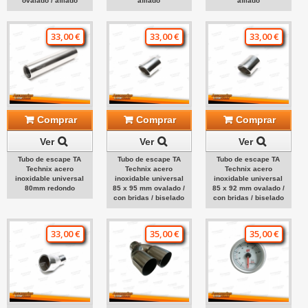
ovalado / afilado
afilado
afilado
33,00 €
33,00 €
33,00 €
Comprar
Comprar
Comprar
Ver
Ver
Ver
Tubo de escape TA
Tubo de escape TA
Tubo de escape TA
Technix acero
Technix acero
Technix acero
inoxidable universal
inoxidable universal
inoxidable universal
80mm redondo
85 x 95 mm ovalado /
85 x 92 mm ovalado /
con bridas / biselado
con bridas / biselado
33,00 €
35,00 €
35,00 €