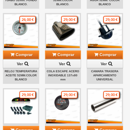
TURBO 52mm. FONDO
52MM.COLOR
AGUA 52MM. COLOR
BLANCO.
BLANCO.
BLANCO
26,00 €
29,00 €
29,00 €
Comprar
Comprar
Comprar
Ver
Ver
Ver
RELOJ TEMPERATURA
COLA ESCAPE ACERO
CAMARA TRASERA
ACEITE 52MM.COLOR
INOXIDABLE 137x80
APARCAMIENTO
BLANCO
mm
UNIVERSAL
29,00 €
29,00 €
29,00 €
Comprar
Comprar
Comprar