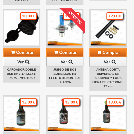
TIPO 16V
CUERPO NEGRO
¡OFERTA!
10,00 €
12,00 €
12,00 €
Comprar
Comprar
Comprar
Ver
Ver
Ver
CARGADOR DOBLE
JUEGO DE DOS
ANTENA CORTA
USB 5V 3.1A (2.1+1)
BOMBILLAS H4
UNIVERSAL EN
PARA EMPOTRAR
EFECTO XENON. LUZ
ALUMINIO Y LOOK
BLANCA
FIBRA DE CARBONO,
12 cm
13,00 €
13,00 €
13,00 €