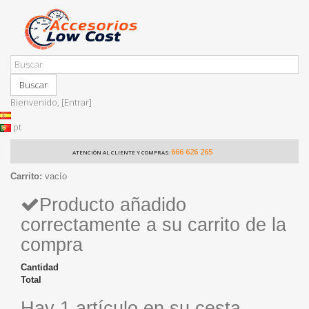
Buscar
Bienvenido,
[Entrar]
pt
666 626 265
ATENCIÓN AL CLIENTE Y COMPRAS:
Carrito:
vacío
Producto añadido
correctamente a su carrito de la
compra
Cantidad
Total
Hay 1 artículo en su cesta.