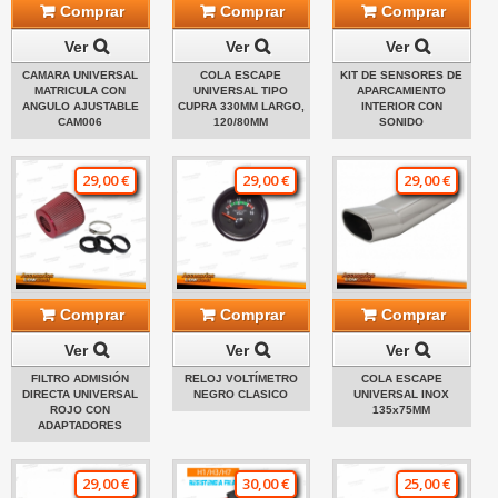
Comprar
Comprar
Comprar
Ver
Ver
Ver
CAMARA UNIVERSAL
COLA ESCAPE
KIT DE SENSORES DE
MATRICULA CON
UNIVERSAL TIPO
APARCAMIENTO
ANGULO AJUSTABLE
CUPRA 330MM LARGO,
INTERIOR CON
CAM006
120/80MM
SONIDO
29,00 €
29,00 €
29,00 €
Comprar
Comprar
Comprar
Ver
Ver
Ver
FILTRO ADMISIÓN
RELOJ VOLTÍMETRO
COLA ESCAPE
DIRECTA UNIVERSAL
NEGRO CLASICO
UNIVERSAL INOX
ROJO CON
135x75MM
ADAPTADORES
29,00 €
30,00 €
25,00 €