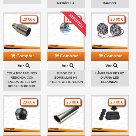
MATRÍCULA
MANDOS.
¡OFERTA!
29,00 €
29,00 €
29,00 €
Comprar
Comprar
Comprar
Ver
Ver
Ver
COLA ESCAPE INOX
JUEGO DE 2
LÁMPARAS DE LUZ
REDONDA CON
BOMBILLAS H4
DIURNA LED
SALIDA DE 102 MM
PHILIPS WHITE VISION
REDONDAS
BORDE REDONDO.
29,00 €
29,00 €
29,00 €