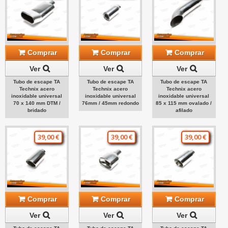
Comprar
Comprar
Comprar
Ver
Ver
Ver
Tubo de escape TA
Tubo de escape TA
Tubo de escape TA
Technix acero
Technix acero
Technix acero
inoxidable universal
inoxidable universal
inoxidable universal
70 x 140 mm DTM /
76mm / 45mm redondo
85 x 115 mm ovalado /
bridado
afilado
39,00 €
39,00 €
39,00 €
Comprar
Comprar
Comprar
Ver
Ver
Ver