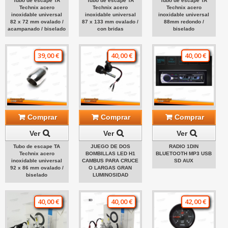
Tubo de escape TA
Tubo de escape TA
Tubo de escape TA
Technix acero
Technix acero
Technix acero
inoxidable universal
inoxidable universal
inoxidable universal
82 x 72 mm ovalado /
87 x 133 mm ovalado /
88mm redondo /
acampanado / biselado
con bridas
biselado
39,00 €
40,00 €
40,00 €
Comprar
Comprar
Comprar
Ver
Ver
Ver
Tubo de escape TA
JUEGO DE DOS
RADIO 1DIN
Technix acero
BOMBILLAS LED H1
BLUETOOTH MP3 USB
inoxidable universal
CAMBUS PARA CRUCE
SD AUX
92 x 86 mm ovalado /
O LARGAS GRAN
biselado
LUMINOSIDAD
40,00 €
40,00 €
42,00 €