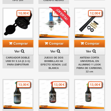
TIPO 16V
CUERPO NEGRO
¡OFERTA!
10,00 €
12,00 €
12,00 €
Comprar
Comprar
Comprar
Ver
Ver
Ver
CARGADOR DOBLE
JUEGO DE DOS
ANTENA CORTA
USB 5V 3.1A (2.1+1)
BOMBILLAS H4
UNIVERSAL EN
PARA EMPOTRAR
EFECTO XENON. LUZ
ALUMINIO Y LOOK
BLANCA
FIBRA DE CARBONO,
12 cm
13,00 €
13,00 €
13,00 €