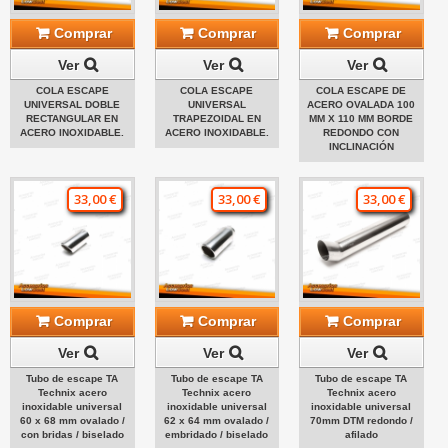
Comprar
Comprar
Comprar
Ver
Ver
Ver
COLA ESCAPE
COLA ESCAPE
COLA ESCAPE DE
UNIVERSAL DOBLE
UNIVERSAL
ACERO OVALADA 100
RECTANGULAR EN
TRAPEZOIDAL EN
MM X 110 MM BORDE
ACERO INOXIDABLE.
ACERO INOXIDABLE.
REDONDO CON
INCLINACIÓN
33,00 €
33,00 €
33,00 €
Comprar
Comprar
Comprar
Ver
Ver
Ver
Tubo de escape TA
Tubo de escape TA
Tubo de escape TA
Technix acero
Technix acero
Technix acero
inoxidable universal
inoxidable universal
inoxidable universal
60 x 68 mm ovalado /
62 x 64 mm ovalado /
70mm DTM redondo /
con bridas / biselado
embridado / biselado
afilado