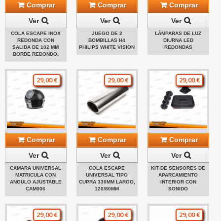
Comprar
Comprar
Comprar
Ver
Ver
Ver
COLA ESCAPE INOX
JUEGO DE 2
LÁMPARAS DE LUZ
REDONDA CON
BOMBILLAS H4
DIURNA LED
SALIDA DE 102 MM
PHILIPS WHITE VISION
REDONDAS
BORDE REDONDO.
29,00 €
29,00 €
29,00 €
Comprar
Comprar
Comprar
Ver
Ver
Ver
CAMARA UNIVERSAL
COLA ESCAPE
KIT DE SENSORES DE
MATRICULA CON
UNIVERSAL TIPO
APARCAMIENTO
ANGULO AJUSTABLE
CUPRA 330MM LARGO,
INTERIOR CON
CAM006
120/80MM
SONIDO
29,00 €
29,00 €
29,00 €