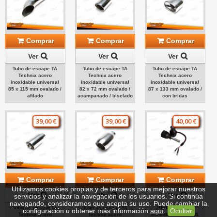
Comprar
Comprar
Comprar
Ver
Ver
Ver
Tubo de escape TA
Tubo de escape TA
Tubo de escape TA
Technix acero
Technix acero
Technix acero
inoxidable universal
inoxidable universal
inoxidable universal
85 x 115 mm ovalado /
82 x 72 mm ovalado /
87 x 133 mm ovalado /
afilado
acampanado / biselado
con bridas
39,00 €
39,00 €
40,00 €
Comprar
Comprar
Comprar
Utilizamos cookies propias y de terceros para mejorar nuestros
Ver
Ver
Ver
servicios y analizar la navegación de los usuarios. Si continúa
navegando, consideramos que acepta su uso. Puede cambiar la
Tubo de escape TA
Tubo de escape TA
JUEGO DE DOS
configuración u obtener más información
aquí
.
Ocultar
Technix acero
Technix acero
BOMBILLAS LED H1