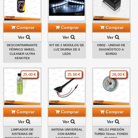
Comprar
Comprar
Comprar
Ver
Ver
Ver
DESCONTAMINANTE
KIT DE 2 MODULOS DE
OBD2 - UNIDAD DE
FÉRRICO WHEEL
LUZ DIURNA DE 8
DIAGNÓSTICO A
CLEANER ULTRA
LEDS
BORDO
KENOTEK
25,00 €
25,00 €
26,00 €
Comprar
Comprar
Comprar
Ver
Ver
Ver
LIMPIADOR DE
ANTENA UNIVERSAL
RELOJ PRESIÓN
SISTEMAS DE
CON BARRA
TURBO 52mm. FONDO