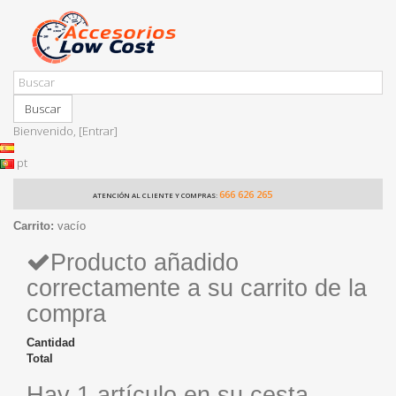
Buscar
Bienvenido,
[Entrar]
pt
666 626 265
ATENCIÓN AL CLIENTE Y COMPRAS:
Carrito:
vacío
Producto añadido
correctamente a su carrito de la
compra
Cantidad
Total
Hay 1 artículo en su cesta.