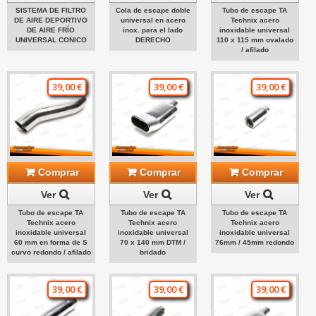
SISTEMA DE FILTRO
Cola de escape doble
Tubo de escape TA
DE AIRE DEPORTIVO
universal en acero
Technix acero
DE AIRE FRÍO
inox. para el lado
inoxidable universal
UNIVERSAL CONICO
DERECHO
110 x 115 mm ovalado
/ afilado
39,00 €
39,00 €
39,00 €
Comprar
Comprar
Comprar
Ver
Ver
Ver
Tubo de escape TA
Tubo de escape TA
Tubo de escape TA
Technix acero
Technix acero
Technix acero
inoxidable universal
inoxidable universal
inoxidable universal
60 mm en forma de S
70 x 140 mm DTM /
76mm / 45mm redondo
curvo redondo / afilado
bridado
39,00 €
39,00 €
39,00 €