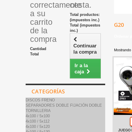
correctamente
cesta.
a su
Total productos:
carrito
(impuestos inc.)
G20
Total (impuestos
de la
inc.)
Ordenar 
compra
Continuar
Cantidad
Mostrando 
la compra
Total
Ir a la
caja
CATEGORÍAS
DISCOS FRENO
SEPARADORES DOBLE FIJACIÓN DOBLE
TORNILLERIA
4x100 / 5x100
4x100 / 5x112
4x100 / 5x120
JUEGO 
4x100 / 5x130