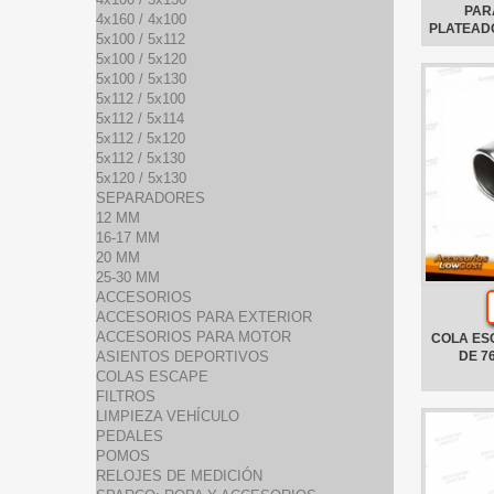
PAR
4x160 / 4x100
PLATEADO
5x100 / 5x112
5x100 / 5x120
5x100 / 5x130
5x112 / 5x100
5x112 / 5x114
5x112 / 5x120
5x112 / 5x130
5x120 / 5x130
SEPARADORES
12 MM
16-17 MM
20 MM
25-30 MM
ACCESORIOS
ACCESORIOS PARA EXTERIOR
ACCESORIOS PARA MOTOR
COLA ES
ASIENTOS DEPORTIVOS
DE 7
COLAS ESCAPE
FILTROS
LIMPIEZA VEHÍCULO
PEDALES
POMOS
RELOJES DE MEDICIÓN