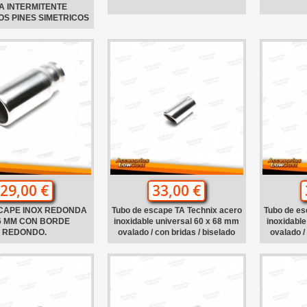
A INTERMITENTE
S PINES SIMETRICOS
29,00 €
33,00 €
CAPE INOX REDONDA
Tubo de escape TA Technix acero
Tubo de es
6 MM CON BORDE
inoxidable universal 60 x 68 mm
inoxidable
REDONDO.
ovalado / con bridas / biselado
ovalado /