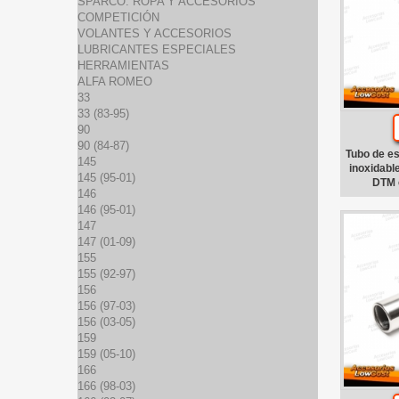
SPARCO: ROPA Y ACCESORIOS
COMPETICIÓN
VOLANTES Y ACCESORIOS
LUBRICANTES ESPECIALES
HERRAMIENTAS
ALFA ROMEO
33
33 (83-95)
90
90 (84-87)
Tubo de e
145
inoxidabl
145 (95-01)
DTM c
146
146 (95-01)
147
147 (01-09)
155
155 (92-97)
156
156 (97-03)
156 (03-05)
159
159 (05-10)
166
166 (98-03)