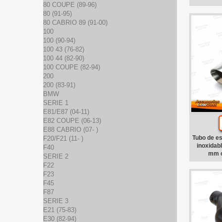
80 COUPE (89-96)
80 (91-95)
80 CABRIO 89 (91-00)
100
100 (90-94)
100 43 (76-82)
100 44 (82-90)
100 COUPE (82-94)
200
200 (83-91)
BMW
SERIE 1
E81/E87 (04-11)
E82 COUPE (06-13)
E88 CABRIO (07- )
Tubo de e
F20/F21 (11- )
inoxidab
F40
mm o
SERIE 2
F22
F23
F45
F87
SERIE 3
E21 (75-83)
E30 (82-94)