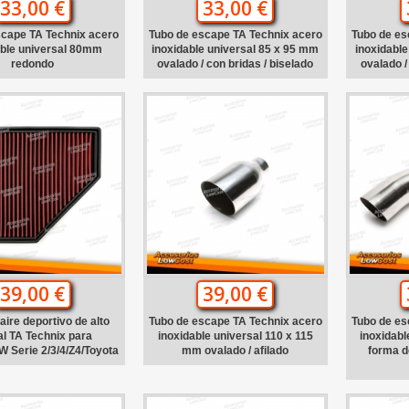
33,00 €
33,00 €
scape TA Technix acero
Tubo de escape TA Technix acero
Tubo de es
able universal 80mm
inoxidable universal 85 x 95 mm
inoxidable
redondo
ovalado / con bridas / biselado
ovalado /
39,00 €
39,00 €
 aire deportivo de alto
Tubo de escape TA Technix acero
Tubo de es
l TA Technix para
inoxidable universal 110 x 115
inoxidabl
 Serie 2/3/4/Z4/Toyota
mm ovalado / afilado
forma d