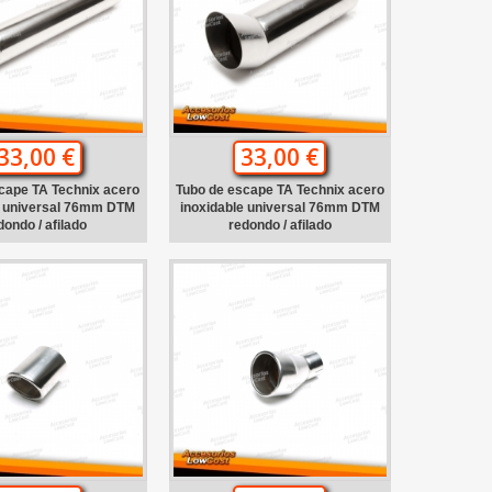
33,00 €
33,00 €
cape TA Technix acero
Tubo de escape TA Technix acero
e universal 76mm DTM
inoxidable universal 76mm DTM
dondo / afilado
redondo / afilado