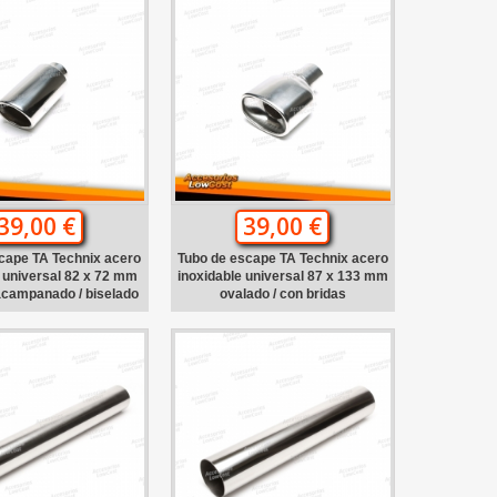
39,00 €
39,00 €
cape TA Technix acero
Tubo de escape TA Technix acero
 universal 82 x 72 mm
inoxidable universal 87 x 133 mm
acampanado / biselado
ovalado / con bridas