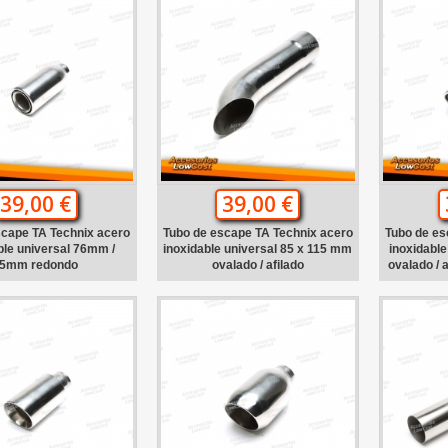
39,00 €
39,00 €
scape TA Technix acero
Tubo de escape TA Technix acero
Tubo de es
ble universal 76mm /
inoxidable universal 85 x 115 mm
inoxidable
5mm redondo
ovalado / afilado
ovalado / 