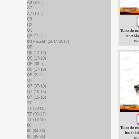
A8 (94- )
A7
A7 (10- )
C8
Q2
Q3
Tubo de e
inoxid
Q3 (11- )
re
8U Facelift [2014-2018]
Q5
Q5 (12-16)
Q5 (17-20)
Q5 (08- )
Q5 (17-19)
Q5 (21-)
Q7
Q7 (07-10)
Q7 (10-15)
Q7 (15-18)
TT
TT (98-05)
TT (06-12)
TT (16-18)
80
Tubo de e
80 (84-86)
inoxida
80 (86-91)
re