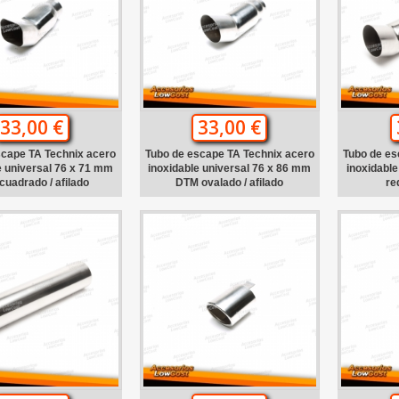
33,00 €
33,00 €
scape TA Technix acero
Tubo de escape TA Technix acero
Tubo de es
e universal 76 x 71 mm
inoxidable universal 76 x 86 mm
inoxidabl
uadrado / afilado
DTM ovalado / afilado
re