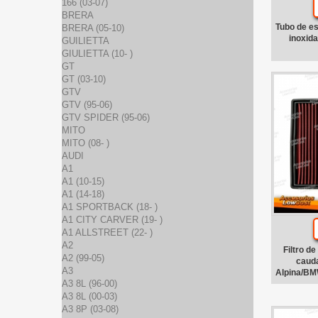
166 (03-07)
BRERA
Tubo de e
BRERA (05-10)
inoxid
GUILIETTA
GIULIETTA (10- )
GT
GT (03-10)
GTV
GTV (95-06)
GTV SPIDER (95-06)
MITO
MITO (08- )
AUDI
A1
A1 (10-15)
A1 (14-18)
A1 SPORTBACK (18- )
A1 CITY CARVER (19- )
A1 ALLSTREET (22- )
A2
Filtro de
A2 (99-05)
cauda
A3
Alpina/BMW
A3 8L (96-00)
A3 8L (00-03)
A3 8P (03-08)