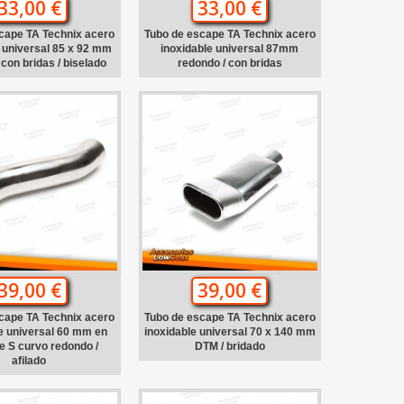
33,00 €
33,00 €
cape TA Technix acero
Tubo de escape TA Technix acero
 universal 85 x 92 mm
inoxidable universal 87mm
 con bridas / biselado
redondo / con bridas
39,00 €
39,00 €
cape TA Technix acero
Tubo de escape TA Technix acero
e universal 60 mm en
inoxidable universal 70 x 140 mm
e S curvo redondo /
DTM / bridado
afilado