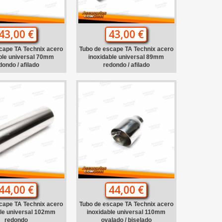
43,00 €
43,00 €
cape TA Technix acero
Tubo de escape TA Technix acero
ble universal 70mm
inoxidable universal 89mm
dondo / afilado
redondo / afilado
44,00 €
44,00 €
cape TA Technix acero
Tubo de escape TA Technix acero
ble universal 102mm
inoxidable universal 110mm
redondo
ovalado / biselado