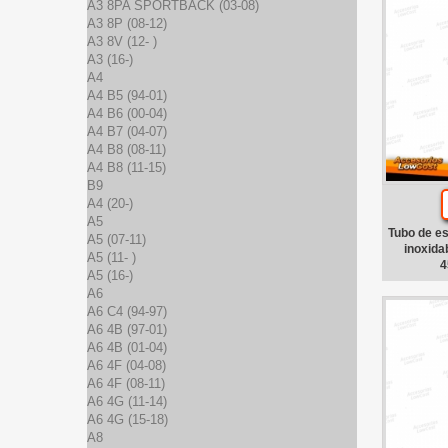
A3 8PA SPORTBACK (03-08)
A3 8P (08-12)
A3 8V (12- )
A3 (16-)
A4
A4 B5 (94-01)
A4 B6 (00-04)
A4 B7 (04-07)
A4 B8 (08-11)
A4 B8 (11-15)
B9
A4 (20-)
A5
Tubo de e
A5 (07-11)
inoxida
A5 (11- )
4
A5 (16-)
A6
A6 C4 (94-97)
A6 4B (97-01)
A6 4B (01-04)
A6 4F (04-08)
A6 4F (08-11)
A6 4G (11-14)
A6 4G (15-18)
A8