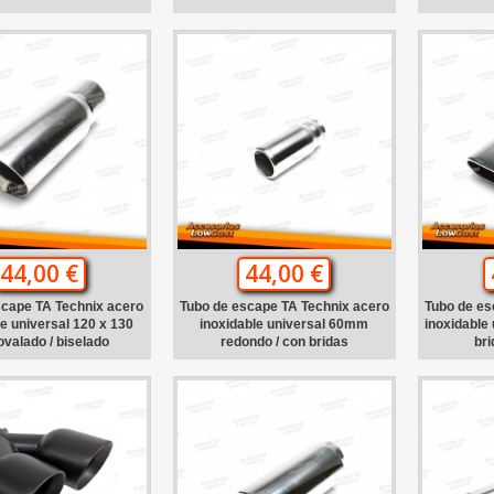
44,00 €
44,00 €
scape TA Technix acero
Tubo de escape TA Technix acero
Tubo de es
le universal 120 x 130
inoxidable universal 60mm
inoxidable
valado / biselado
redondo / con bridas
bri