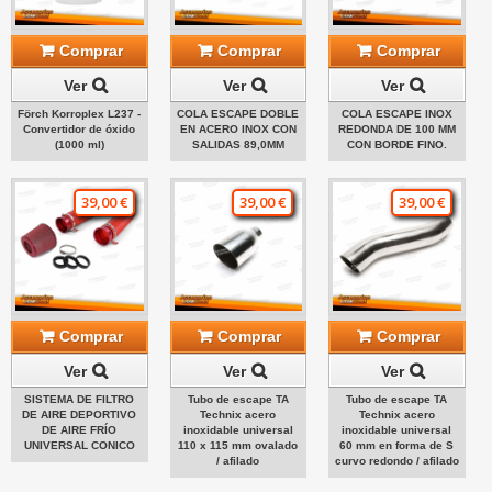
Comprar
Comprar
Comprar
Ver
Ver
Ver
Förch Korroplex L237 -
COLA ESCAPE DOBLE
COLA ESCAPE INOX
Convertidor de óxido
EN ACERO INOX CON
REDONDA DE 100 MM
(1000 ml)
SALIDAS 89,0MM
CON BORDE FINO.
39,00 €
39,00 €
39,00 €
Comprar
Comprar
Comprar
Ver
Ver
Ver
SISTEMA DE FILTRO
Tubo de escape TA
Tubo de escape TA
DE AIRE DEPORTIVO
Technix acero
Technix acero
DE AIRE FRÍO
inoxidable universal
inoxidable universal
UNIVERSAL CONICO
110 x 115 mm ovalado
60 mm en forma de S
/ afilado
curvo redondo / afilado