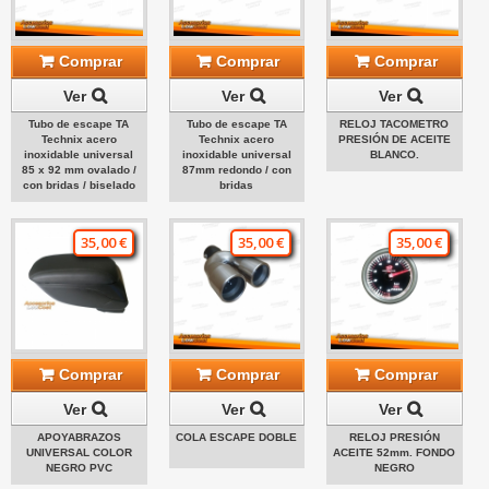
Comprar
Comprar
Comprar
Ver
Ver
Ver
Tubo de escape TA
Tubo de escape TA
RELOJ TACOMETRO
Technix acero
Technix acero
PRESIÓN DE ACEITE
inoxidable universal
inoxidable universal
BLANCO.
85 x 92 mm ovalado /
87mm redondo / con
con bridas / biselado
bridas
35,00 €
35,00 €
35,00 €
Comprar
Comprar
Comprar
Ver
Ver
Ver
APOYABRAZOS
COLA ESCAPE DOBLE
RELOJ PRESIÓN
UNIVERSAL COLOR
ACEITE 52mm. FONDO
NEGRO PVC
NEGRO