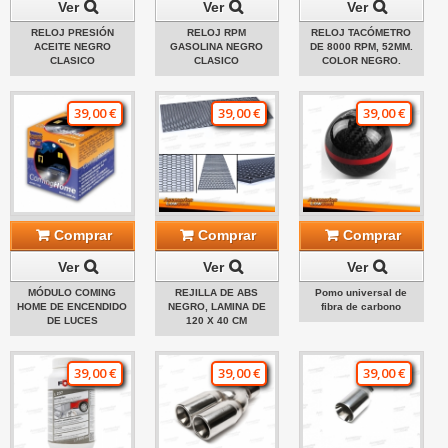
Ver
Ver
Ver
RELOJ PRESIÓN
RELOJ RPM
RELOJ TACÓMETRO
ACEITE NEGRO
GASOLINA NEGRO
DE 8000 RPM, 52MM.
CLASICO
CLASICO
COLOR NEGRO.
39,00 €
39,00 €
39,00 €
Comprar
Comprar
Comprar
Ver
Ver
Ver
MÓDULO COMING
REJILLA DE ABS
Pomo universal de
HOME DE ENCENDIDO
NEGRO, LAMINA DE
fibra de carbono
DE LUCES
120 X 40 CM
39,00 €
39,00 €
39,00 €