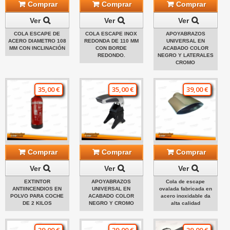
Comprar
Comprar
Comprar
Ver
Ver
Ver
COLA ESCAPE DE
COLA ESCAPE INOX
APOYABRAZOS
ACERO DIAMETRO 108
REDONDA DE 110 MM
UNIVERSAL EN
MM CON INCLINACIÓN
CON BORDE
ACABADO COLOR
REDONDO.
NEGRO Y LATERALES
CROMO
35,00 €
35,00 €
39,00 €
Comprar
Comprar
Comprar
Ver
Ver
Ver
EXTINTOR
APOYABRAZOS
Cola de escape
ANTIINCENDIOS EN
UNIVERSAL EN
ovalada fabricada en
POLVO PARA COCHE
ACABADO COLOR
acero inoxidable da
DE 2 KILOS
NEGRO Y CROMO
alta calidad