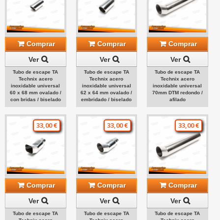
Comprar
Comprar
Comprar
Ver
Ver
Ver
Tubo de escape TA
Tubo de escape TA
Tubo de escape TA
Technix acero
Technix acero
Technix acero
inoxidable universal
inoxidable universal
inoxidable universal
60 x 68 mm ovalado /
62 x 64 mm ovalado /
70mm DTM redondo /
con bridas / biselado
embridado / biselado
afilado
33,00 €
33,00 €
33,00 €
Comprar
Comprar
Comprar
Ver
Ver
Ver
Tubo de escape TA
Tubo de escape TA
Tubo de escape TA