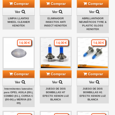
Comprar
Comprar
Comprar
Ver
Ver
Ver
LIMPIA LLANTAS
ELIMINADOR
ABRILLANTADOR
WHEEL CLEANER
INSECTOS ANTI
NEUMÁTICOS TYRE &
KENOTEK
INSECT KENOTEK
PLASTIC GLOSS
KENOTEK
14,00 €
14,00 €
14,00 €
Comprar
Comprar
Comprar
Ver
Ver
Ver
Intermitentes laterales
JUEGO DE DOS
JUEGO DE DOS
para OPEL AGILA (08-),
BOMBILLAS H7
BOMBILLAS H1
COMBO (01-), CORSA C
EFECTO XENON LUZ
EFECTO XENON LUZ
(00-06) y MERIVA (03-
BLANCA
BLANCA
09)