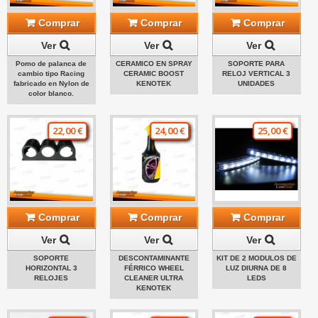
Comprar
Comprar
Comprar
Ver
Ver
Ver
Pomo de palanca de
CERAMICO EN SPRAY
SOPORTE PARA
cambio tipo Racing
CERAMIC BOOST
RELOJ VERTICAL 3
fabricado en Nylon de
KENOTEK
UNIDADES
color blanco.
22,00 €
24,00 €
25,00 €
Comprar
Comprar
Comprar
Ver
Ver
Ver
SOPORTE
DESCONTAMINANTE
KIT DE 2 MODULOS DE
HORIZONTAL 3
FÉRRICO WHEEL
LUZ DIURNA DE 8
RELOJES
CLEANER ULTRA
LEDS
KENOTEK