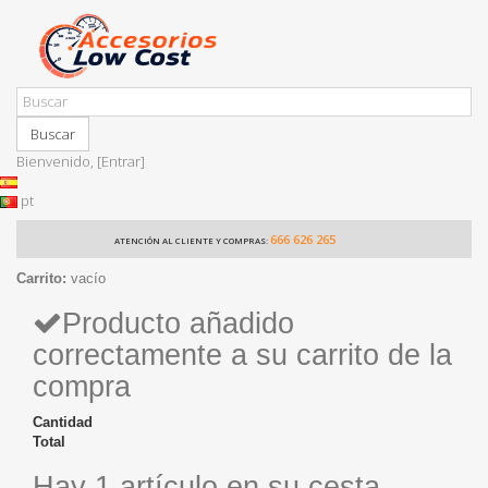
Buscar
Bienvenido,
[Entrar]
pt
666 626 265
ATENCIÓN AL CLIENTE Y COMPRAS:
Carrito:
vacío
Producto añadido
correctamente a su carrito de la
compra
Cantidad
Total
Hay 1 artículo en su cesta.