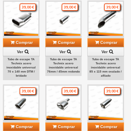
39,00 €
39,00 €
39,00 €
Comprar
Comprar
Comprar
Ver
Ver
Ver
Tubo de escape TA
Tubo de escape TA
Tubo de escape TA
Technix acero
Technix acero
Technix acero
inoxidable universal
inoxidable universal
inoxidable universal
70 x 140 mm DTM /
76mm / 45mm redondo
85 x 115 mm ovalado /
bridado
afilado
39,00 €
39,00 €
39,00 €
Comprar
Comprar
Comprar