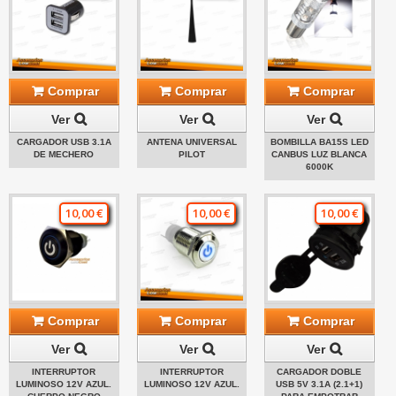
Comprar
Comprar
Comprar
Ver
Ver
Ver
CARGADOR USB 3.1A
ANTENA UNIVERSAL
BOMBILLA BA15S LED
DE MECHERO
PILOT
CANBUS LUZ BLANCA
6000K
10,00 €
10,00 €
10,00 €
Comprar
Comprar
Comprar
Ver
Ver
Ver
INTERRUPTOR
INTERRUPTOR
CARGADOR DOBLE
LUMINOSO 12V AZUL.
LUMINOSO 12V AZUL.
USB 5V 3.1A (2.1+1)