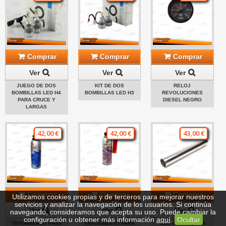
Comprar
Comprar
Comprar
Ver
Ver
Ver
JUEGO DE DOS
KIT DE DOS
RELOJ
BOMBILLAS LED H4
BOMBILLAS LED H3
REVOLUCIONES
PARA CRUCE Y
DIESEL NEGRO
LARGAS
42,00 €
42,00 €
43,00 €
Comprar
Comprar
Comprar
Utilizamos cookies propias y de terceros para mejorar nuestros
servicios y analizar la navegación de los usuarios. Si continúa
Ver
Ver
Ver
navegando, consideramos que acepta su uso. Puede cambiar la
configuración u obtener más información
aquí
.
Ocultar
TRATAMIENTO PARA
TRATAMIENTO PARA
Tubo de escape TA