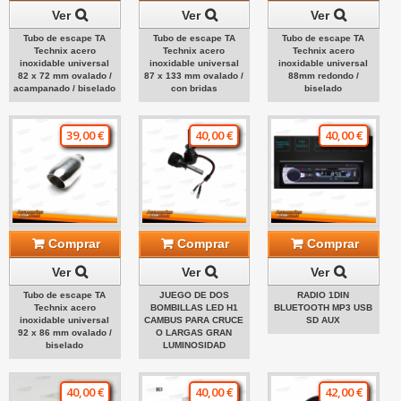
Ver
Ver
Ver
Tubo de escape TA
Tubo de escape TA
Tubo de escape TA
Technix acero
Technix acero
Technix acero
inoxidable universal
inoxidable universal
inoxidable universal
82 x 72 mm ovalado /
87 x 133 mm ovalado /
88mm redondo /
acampanado / biselado
con bridas
biselado
39,00 €
40,00 €
40,00 €
Comprar
Comprar
Comprar
Ver
Ver
Ver
Tubo de escape TA
JUEGO DE DOS
RADIO 1DIN
Technix acero
BOMBILLAS LED H1
BLUETOOTH MP3 USB
inoxidable universal
CAMBUS PARA CRUCE
SD AUX
92 x 86 mm ovalado /
O LARGAS GRAN
biselado
LUMINOSIDAD
40,00 €
40,00 €
42,00 €