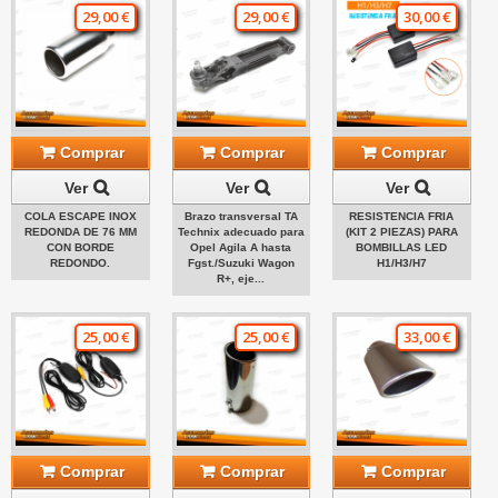
29,00 €
29,00 €
30,00 €
Comprar
Comprar
Comprar
Ver
Ver
Ver
COLA ESCAPE INOX
Brazo transversal TA
RESISTENCIA FRIA
REDONDA DE 76 MM
Technix adecuado para
(KIT 2 PIEZAS) PARA
CON BORDE
Opel Agila A hasta
BOMBILLAS LED
REDONDO.
Fgst./Suzuki Wagon
H1/H3/H7
R+, eje...
25,00 €
25,00 €
33,00 €
Comprar
Comprar
Comprar