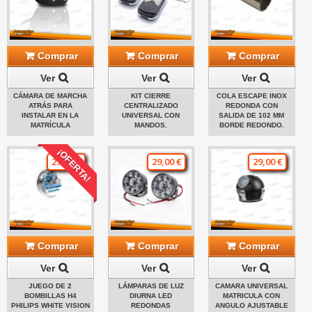
Comprar
Comprar
Comprar
Ver
Ver
Ver
CÁMARA DE MARCHA
KIT CIERRE
COLA ESCAPE INOX
ATRÁS PARA
CENTRALIZADO
REDONDA CON
INSTALAR EN LA
UNIVERSAL CON
SALIDA DE 102 MM
MATRÍCULA
MANDOS.
BORDE REDONDO.
¡OFERTA!
29,00 €
29,00 €
29,00 €
Comprar
Comprar
Comprar
Ver
Ver
Ver
JUEGO DE 2
LÁMPARAS DE LUZ
CAMARA UNIVERSAL
BOMBILLAS H4
DIURNA LED
MATRICULA CON
PHILIPS WHITE VISION
REDONDAS
ANGULO AJUSTABLE