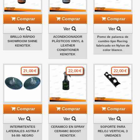
Comprar
Comprar
Comprar
Ver
Ver
Ver
BRILLO RÁPIDO
ACONDICIONADOR
Pomo de palanca de
SHOWROOM SHINE
PLÁSTICOS VINYL &
cambio tipo Racing
KENOTEK
LEATHER
fabricado en Nylon de
CONDITIONER
color blanco.
KENOTEK
21,00 €
22,00 €
22,00 €
Comprar
Comprar
Comprar
Ver
Ver
Ver
INTERMITENTES
CERAMICO EN SPRAY
SOPORTE PARA
LATERALES ASTRA F
CERAMIC BOOST
RELOJ VERTICAL 3
94-98- NEGRO
KENOTEK
UNIDADES