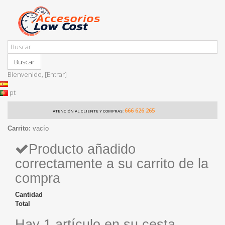
Buscar
Bienvenido,
[Entrar]
pt
666 626 265
ATENCIÓN AL CLIENTE Y COMPRAS:
Carrito:
vacío
Producto añadido
correctamente a su carrito de la
compra
Cantidad
Total
Hay 1 artículo en su cesta.