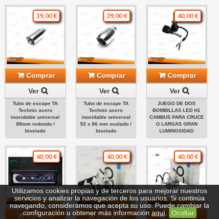
39,00 €
39,00 €
40,00 €
Comprar
Comprar
Comprar
Ver
Ver
Ver
Tubo de escape TA
Tubo de escape TA
JUEGO DE DOS
Technix acero
Technix acero
BOMBILLAS LED H1
inoxidable universal
inoxidable universal
CAMBUS PARA CRUCE
88mm redondo /
92 x 86 mm ovalado /
O LARGAS GRAN
biselado
biselado
LUMINOSIDAD
40,00 €
40,00 €
40,00 €
Utilizamos cookies propias y de terceros para mejorar nuestros
servicios y analizar la navegación de los usuarios. Si continúa
navegando, consideramos que acepta su uso. Puede cambiar la
configuración u obtener más información
aquí
.
Ocultar
Comprar
Comprar
Comprar