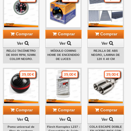
Comprar
Comprar
Comprar
Ver
Ver
Ver
RELOJ TACÓMETRO
MÓDULO COMING
REJILLA DE ABS
DE 8000 RPM, 52MM.
HOME DE ENCENDIDO
NEGRO, LAMINA DE
COLOR NEGRO.
DE LUCES
120 X 40 CM
39,00 €
39,00 €
39,00 €
Comprar
Comprar
Comprar
Ver
Ver
Ver
Pomo universal de
Förch Korroplex L237 -
COLA ESCAPE DOBLE
fibra de carbono
Convertidor de óxido
EN ACERO INOX CON