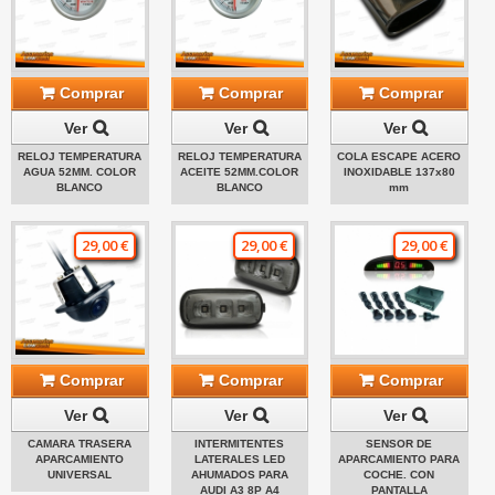
Comprar
Comprar
Comprar
Ver
Ver
Ver
RELOJ TEMPERATURA
RELOJ TEMPERATURA
COLA ESCAPE ACERO
AGUA 52MM. COLOR
ACEITE 52MM.COLOR
INOXIDABLE 137x80
BLANCO
BLANCO
mm
29,00 €
29,00 €
29,00 €
Comprar
Comprar
Comprar
Ver
Ver
Ver
CAMARA TRASERA
INTERMITENTES
SENSOR DE
APARCAMIENTO
LATERALES LED
APARCAMIENTO PARA
UNIVERSAL
AHUMADOS PARA
COCHE. CON
AUDI A3 8P A4
PANTALLA