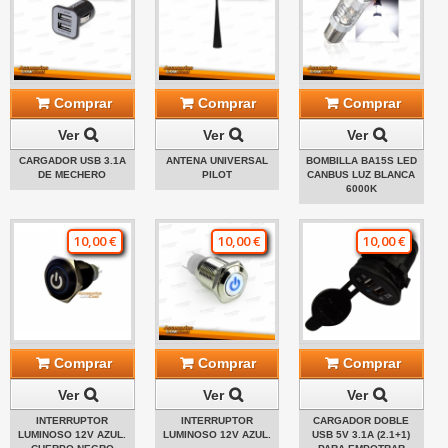
Comprar
Comprar
Comprar
Ver
Ver
Ver
CARGADOR USB 3.1A
ANTENA UNIVERSAL
BOMBILLA BA15S LED
DE MECHERO
PILOT
CANBUS LUZ BLANCA
6000K
10,00 €
10,00 €
10,00 €
Comprar
Comprar
Comprar
Ver
Ver
Ver
INTERRUPTOR
INTERRUPTOR
CARGADOR DOBLE
LUMINOSO 12V AZUL.
LUMINOSO 12V AZUL.
USB 5V 3.1A (2.1+1)