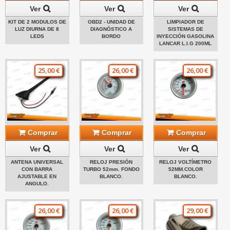
Ver
Ver
Ver
KIT DE 2 MODULOS DE
OBD2 - UNIDAD DE
LIMPIADOR DE
LUZ DIURNA DE 8
DIAGNÓSTICO A
SISTEMAS DE
LEDS
BORDO
INYECCIÓN GASOLINA
LANCAR L.I.G 200ML
25,00 €
26,00 €
26,00 €
Comprar
Comprar
Comprar
Ver
Ver
Ver
ANTENA UNIVERSAL
RELOJ PRESIÓN
RELOJ VOLTÍMETRO
CON BARRA
TURBO 52mm. FONDO
52MM.COLOR
AJUSTABLE EN
BLANCO.
BLANCO.
ANGULO.
26,00 €
26,00 €
29,00 €