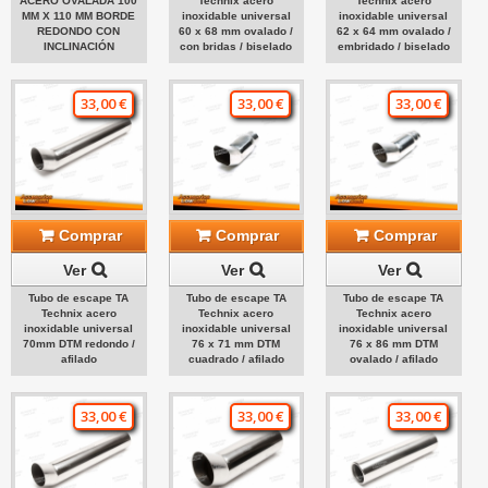
ACERO OVALADA 100
Technix acero
Technix acero
MM X 110 MM BORDE
inoxidable universal
inoxidable universal
REDONDO CON
60 x 68 mm ovalado /
62 x 64 mm ovalado /
INCLINACIÓN
con bridas / biselado
embridado / biselado
33,00 €
33,00 €
33,00 €
Comprar
Comprar
Comprar
Ver
Ver
Ver
Tubo de escape TA
Tubo de escape TA
Tubo de escape TA
Technix acero
Technix acero
Technix acero
inoxidable universal
inoxidable universal
inoxidable universal
70mm DTM redondo /
76 x 71 mm DTM
76 x 86 mm DTM
afilado
cuadrado / afilado
ovalado / afilado
33,00 €
33,00 €
33,00 €