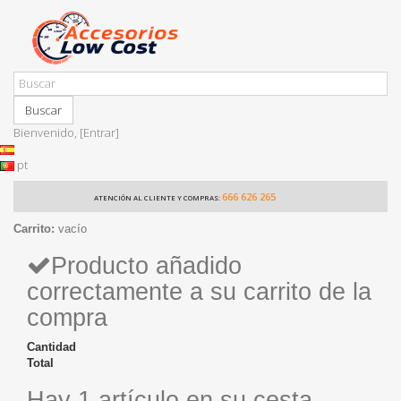
Buscar
Bienvenido,
[Entrar]
pt
666 626 265
ATENCIÓN AL CLIENTE Y COMPRAS:
Carrito:
vacío
Producto añadido
correctamente a su carrito de la
compra
Cantidad
Total
Hay 1 artículo en su cesta.