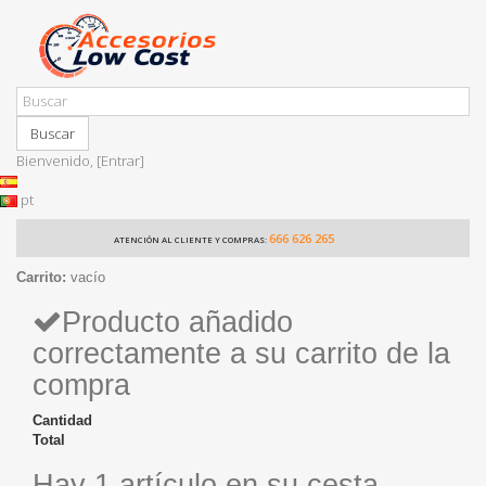
Buscar
Bienvenido,
[Entrar]
pt
666 626 265
ATENCIÓN AL CLIENTE Y COMPRAS:
Carrito:
vacío
Producto añadido
correctamente a su carrito de la
compra
Cantidad
Total
Hay 1 artículo en su cesta.