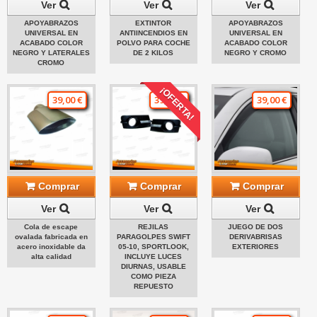
Ver
Ver
Ver
APOYABRAZOS
EXTINTOR
APOYABRAZOS
UNIVERSAL EN
ANTIINCENDIOS EN
UNIVERSAL EN
ACABADO COLOR
POLVO PARA COCHE
ACABADO COLOR
NEGRO Y LATERALES
DE 2 KILOS
NEGRO Y CROMO
CROMO
¡OFERTA!
39,00 €
39,00 €
39,00 €
Comprar
Comprar
Comprar
Ver
Ver
Ver
Cola de escape
REJILAS
JUEGO DE DOS
ovalada fabricada en
PARAGOLPES SWIFT
DERIVABRISAS
acero inoxidable da
05-10, SPORTLOOK,
EXTERIORES
alta calidad
INCLUYE LUCES
DIURNAS, USABLE
COMO PIEZA
REPUESTO