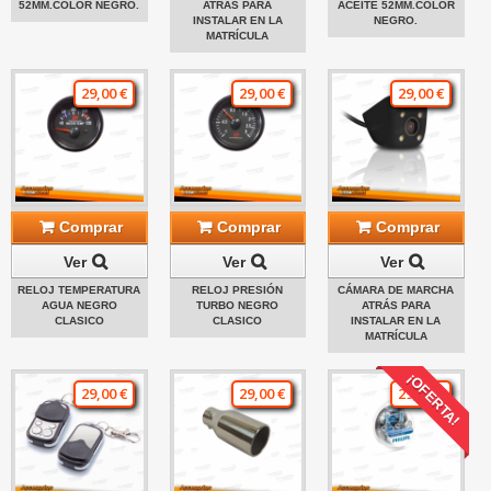
52MM.COLOR NEGRO.
ATRÁS PARA
ACEITE 52MM.COLOR
INSTALAR EN LA
NEGRO.
MATRÍCULA
29,00 €
29,00 €
29,00 €
Comprar
Comprar
Comprar
Ver
Ver
Ver
RELOJ TEMPERATURA
RELOJ PRESIÓN
CÁMARA DE MARCHA
AGUA NEGRO
TURBO NEGRO
ATRÁS PARA
CLASICO
CLASICO
INSTALAR EN LA
MATRÍCULA
¡OFERTA!
29,00 €
29,00 €
29,00 €