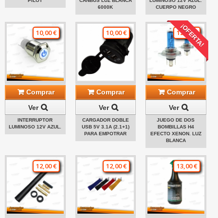
PILOT
CANBUS LUZ BLANCA
LUMINOSO 12V AZUL.
6000K
CUERPO NEGRO
¡OFERTA!
10,00 €
10,00 €
12,00 €
Comprar
Comprar
Comprar
Ver
Ver
Ver
INTERRUPTOR
CARGADOR DOBLE
JUEGO DE DOS
LUMINOSO 12V AZUL.
USB 5V 3.1A (2.1+1)
BOMBILLAS H4
PARA EMPOTRAR
EFECTO XENON. LUZ
BLANCA
12,00 €
12,00 €
13,00 €