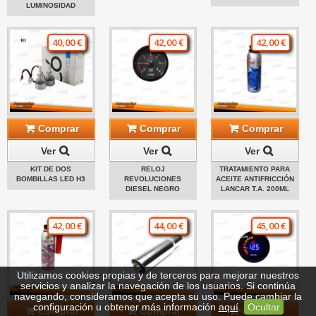
LUMINOSIDAD
40,00 €
42,00 €
42,00 €
Comprar
Comprar
Comprar
Ver
Ver
Ver
KIT DE DOS
RELOJ
TRATAMIENTO PARA
BOMBILLAS LED H3
REVOLUCIONES
ACEITE ANTIFRICCIÓN
DIESEL NEGRO
LANCAR T.A. 200ML
42,00 €
44,00 €
45,00 €
Utilizamos cookies propias y de terceros para mejorar nuestros
servicios y analizar la navegación de los usuarios. Si continúa
navegando, consideramos que acepta su uso. Puede cambiar la
configuración u obtener más información
aquí
.
Ocultar
Comprar
Comprar
Comprar