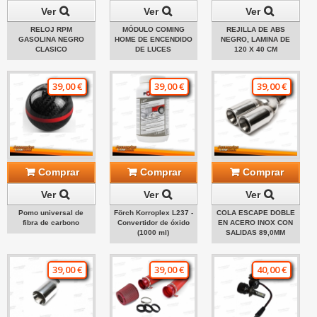
Ver
Ver
Ver
RELOJ RPM
MÓDULO COMING
REJILLA DE ABS
GASOLINA NEGRO
HOME DE ENCENDIDO
NEGRO, LAMINA DE
CLASICO
DE LUCES
120 X 40 CM
39,00 €
39,00 €
39,00 €
Comprar
Comprar
Comprar
Ver
Ver
Ver
Pomo universal de
Förch Korroplex L237 -
COLA ESCAPE DOBLE
fibra de carbono
Convertidor de óxido
EN ACERO INOX CON
(1000 ml)
SALIDAS 89,0MM
39,00 €
39,00 €
40,00 €