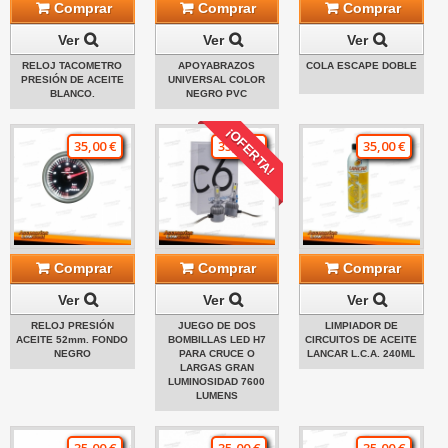
Comprar
Comprar
Comprar
Ver
Ver
Ver
RELOJ TACOMETRO
APOYABRAZOS
COLA ESCAPE DOBLE
PRESIÓN DE ACEITE
UNIVERSAL COLOR
BLANCO.
NEGRO PVC
¡OFERTA!
35,00 €
35,00 €
35,00 €
Comprar
Comprar
Comprar
Ver
Ver
Ver
RELOJ PRESIÓN
JUEGO DE DOS
LIMPIADOR DE
ACEITE 52mm. FONDO
BOMBILLAS LED H7
CIRCUITOS DE ACEITE
NEGRO
PARA CRUCE O
LANCAR L.C.A. 240ML
LARGAS GRAN
LUMINOSIDAD 7600
LUMENS