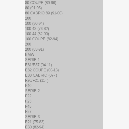
80 COUPE (89-96)
80 (91-95)
80 CABRIO 89 (91-00)
100
100 (90-94)
100 43 (76-82)
100 44 (82-90)
100 COUPE (82-94)
200
200 (83-91)
BMW
SERIE 1
E81/E87 (04-11)
E82 COUPE (06-13)
E88 CABRIO (07- )
F20/F21 (11- )
F40
SERIE 2
F22
F23
F45
F87
SERIE 3
E21 (75-83)
E30 (82-94)