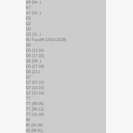
A8 (94- )
A7
A7 (10- )
C8
Q2
Q3
Q3 (11- )
8U Facelift [2014-2018]
Q5
Q5 (12-16)
Q5 (17-20)
Q5 (08- )
Q5 (17-19)
Q5 (21-)
Q7
Q7 (07-10)
Q7 (10-15)
Q7 (15-18)
TT
TT (98-05)
TT (06-12)
TT (16-18)
80
80 (84-86)
80 (86-91)