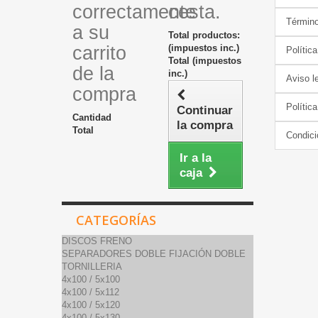
correctamente
cesta.
Término
a su
Total productos:
carrito
(impuestos inc.)
Polític
Total (impuestos
de la
inc.)
Aviso l
compra
Polític
Continuar
Cantidad
la compra
Total
Condici
Ir a la
caja
CATEGORÍAS
DISCOS FRENO
SEPARADORES DOBLE FIJACIÓN DOBLE
TORNILLERIA
4x100 / 5x100
4x100 / 5x112
4x100 / 5x120
4x100 / 5x130