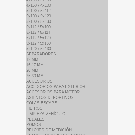
4x160 / 4x100
5x100 / 5x112
5x100 / 5x120
5x100 / 5x130
5x112 / 5x100
5x112 / 5x114
5x112 / 5x120
5x112 / 5x130
5x120 / 5x130
SEPARADORES
12 MM
16-17 MM
20 MM
25-30 MM
ACCESORIOS
ACCESORIOS PARA EXTERIOR
ACCESORIOS PARA MOTOR
ASIENTOS DEPORTIVOS
COLAS ESCAPE
FILTROS
LIMPIEZA VEHÍCULO
PEDALES
POMOS
RELOJES DE MEDICIÓN