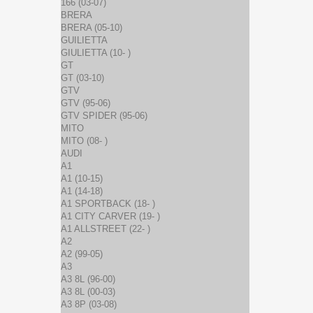
166 (03-07)
BRERA
BRERA (05-10)
GUILIETTA
GIULIETTA (10- )
GT
GT (03-10)
GTV
GTV (95-06)
GTV SPIDER (95-06)
MITO
MITO (08- )
AUDI
A1
A1 (10-15)
A1 (14-18)
A1 SPORTBACK (18- )
A1 CITY CARVER (19- )
A1 ALLSTREET (22- )
A2
A2 (99-05)
A3
A3 8L (96-00)
A3 8L (00-03)
A3 8P (03-08)