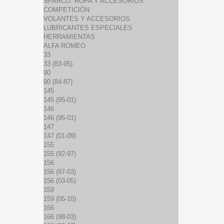
SPARCO: ROPA Y ACCESORIOS
COMPETICIÓN
VOLANTES Y ACCESORIOS
LUBRICANTES ESPECIALES
HERRAMIENTAS
ALFA ROMEO
33
33 (83-95)
90
90 (84-87)
145
145 (95-01)
146
146 (95-01)
147
147 (01-09)
155
155 (92-97)
156
156 (97-03)
156 (03-05)
159
159 (05-10)
166
166 (98-03)