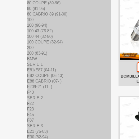
80 COUPE (89-96)
80 (91-95)
80 CABRIO 89 (91-00)
100
100 (90-94)
100 43 (76-82)
100 44 (82-90)
100 COUPE (82-94)
200
200 (83-91)
BMW
SERIE 1
E81/E87 (04-11)
E82 COUPE (06-13)
BOMBILL
E88 CABRIO (07- )
L
F20/F21 (11- )
F40
SERIE 2
F22
F23
F45
F87
SERIE 3
E21 (75-83)
E30 (82-94)