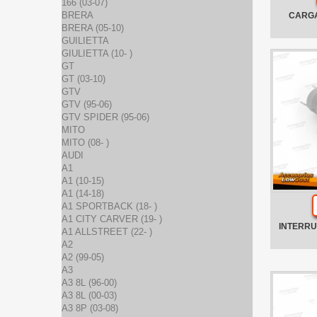
166 (03-07)
BRERA
CARGA
BRERA (05-10)
GUILIETTA
GIULIETTA (10- )
GT
GT (03-10)
GTV
GTV (95-06)
GTV SPIDER (95-06)
MITO
MITO (08- )
AUDI
A1
A1 (10-15)
A1 (14-18)
A1 SPORTBACK (18- )
A1 CITY CARVER (19- )
INTERRU
A1 ALLSTREET (22- )
A2
A2 (99-05)
A3
A3 8L (96-00)
A3 8L (00-03)
A3 8P (03-08)