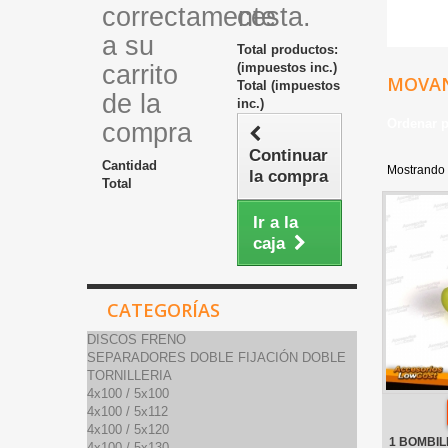
correctamente
cesta.
a su
Total productos:
carrito
(impuestos inc.)
MOVAN
Total (impuestos
de la
inc.)
Ordenar 
compra
Continuar
Cantidad
Mostrando 
la compra
Total
Ir a la
caja
CATEGORÍAS
DISCOS FRENO
SEPARADORES DOBLE FIJACIÓN DOBLE
TORNILLERIA
4x100 / 5x100
4x100 / 5x112
4x100 / 5x120
1 BOMBIL
4x100 / 5x130