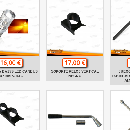
16,00 €
17,00 €
A BA15S LED CANBUS
SOPORTE RELOJ VERTICAL
JUEGO
UZ NARANJA
NEGRO
FABRICAD
AL