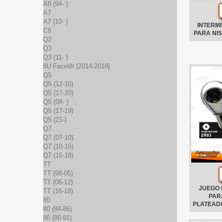
A8 (94- )
A7
A7 (10- )
INTERM
C8
PARA NIS
Q2
Q3
Q3 (11- )
8U Facelift [2014-2018]
Q5
Q5 (12-16)
Q5 (17-20)
Q5 (08- )
Q5 (17-19)
Q5 (21-)
Q7
Q7 (07-10)
Q7 (10-15)
Q7 (15-18)
TT
TT (98-05)
TT (06-12)
JUEGO 
TT (16-18)
PAR
80
PLATEADO
80 (84-86)
80 (86-91)