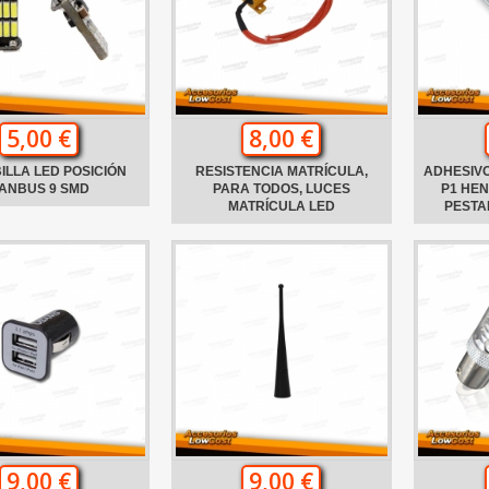
5,00 €
8,00 €
ILLA LED POSICIÓN
RESISTENCIA MATRÍCULA,
ADHESIVO
ANBUS 9 SMD
PARA TODOS, LUCES
P1 HE
MATRÍCULA LED
PESTA
9,00 €
9,00 €