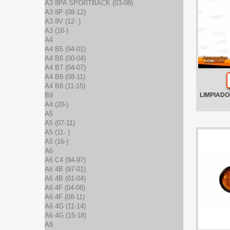
A3 8PA SPORTBACK (03-08)
A3 8P (08-12)
A3 8V (12- )
A3 (16-)
A4
A4 B5 (94-01)
A4 B6 (00-04)
A4 B7 (04-07)
A4 B8 (08-11)
A4 B8 (11-15)
B9
LIMPIADO
A4 (20-)
A5
A5 (07-11)
A5 (11- )
A5 (16-)
A6
A6 C4 (94-97)
A6 4B (97-01)
A6 4B (01-04)
A6 4F (04-08)
A6 4F (08-11)
A6 4G (11-14)
A6 4G (15-18)
A8