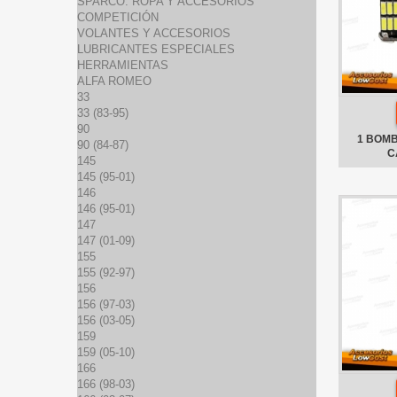
SPARCO: ROPA Y ACCESORIOS
COMPETICIÓN
VOLANTES Y ACCESORIOS
LUBRICANTES ESPECIALES
HERRAMIENTAS
ALFA ROMEO
33
33 (83-95)
90
1 BOMB
90 (84-87)
C
145
145 (95-01)
146
146 (95-01)
147
147 (01-09)
155
155 (92-97)
156
156 (97-03)
156 (03-05)
159
159 (05-10)
166
166 (98-03)