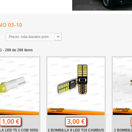
O 03-10
por
Precio: más baratos primero
1 - 288 de 288 items
1,00 €
3,00 €
LA LED T5 1 COB 5050
1 BOMBILLA 8 LED T10 CAMBUS
1 BOMBIL