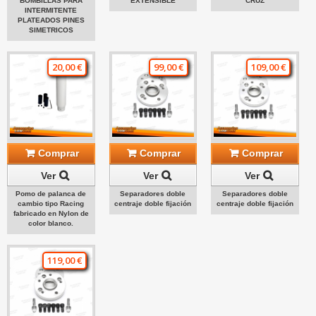
BOMBILLAS PARA
EXTENSIBLE
CRUZ
INTERMITENTE
PLATEADOS PINES
SIMETRICOS
20,00 €
99,00 €
109,00 €
Comprar
Comprar
Comprar
Ver
Ver
Ver
Pomo de palanca de
Separadores doble
Separadores doble
cambio tipo Racing
centraje doble fijación
centraje doble fijación
fabricado en Nylon de
color blanco.
119,00 €