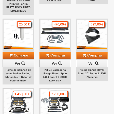
BOMBILLAS PARA
EXTENSIBLE
CRUZ
INTERMITENTE
PLATEADOS PINES
SIMETRICOS
20,00 €
470,00 €
529,00 €
Comprar
Comprar
Comprar
Ver
Ver
Ver
Pomo de palanca de
Kit De Carrocería
Aletas Range Rover
cambio tipo Racing
Range Rover Sport
Sport 2018+ Look SVR
fabricado en Nylon de
L494 Facelift 2018+
Aluminio
color blanco.
Look SVR
1 450,00 €
2 750,00 €