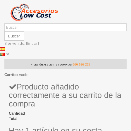
Buscar
Bienvenido,
[Entrar]
pt
666 626 265
ATENCIÓN AL CLIENTE Y COMPRAS:
Carrito:
vacío
Producto añadido
correctamente a su carrito de la
compra
Cantidad
Total
Hay 1 artículo en su cesta.